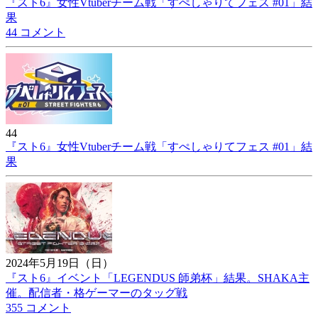
『スト6』女性Vtuberチーム戦「すぺしゃりてフェス #01」結
果
44 コメント
44
『スト6』女性Vtuberチーム戦「すぺしゃりてフェス #01」結
果
2024年5月19日（日）
『スト6』イベント「LEGENDUS 師弟杯」結果。SHAKA主
催。配信者・格ゲーマーのタッグ戦
355 コメント