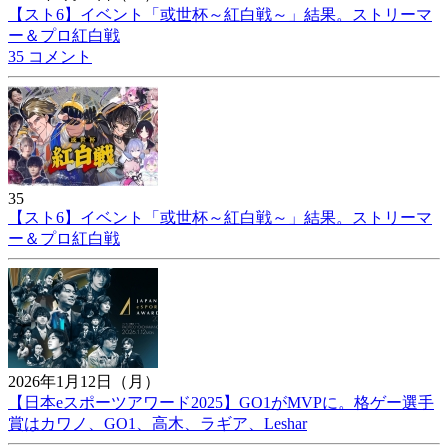
【スト6】イベント「或世杯～紅白戦～」結果。ストリーマ
ー＆プロ紅白戦
35 コメント
35
【スト6】イベント「或世杯～紅白戦～」結果。ストリーマ
ー＆プロ紅白戦
2026年1月12日（月）
【日本eスポーツアワード2025】GO1がMVPに。格ゲー選手
賞はカワノ、GO1、高木、ラギア、Leshar