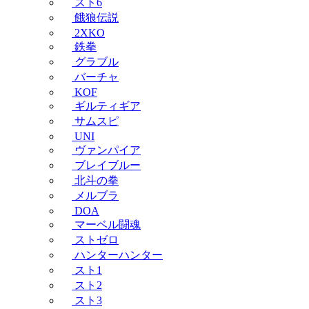
スト6
餓狼伝説
2XKO
鉄拳
グラブル
バーチャ
KOF
ギルティギア
サムスピ
UNI
ヴァンパイア
ブレイブルー
北斗の拳
メルブラ
DOA
マーベル闘魂
ストゼロ
ハンターハンター
スト1
スト2
スト3