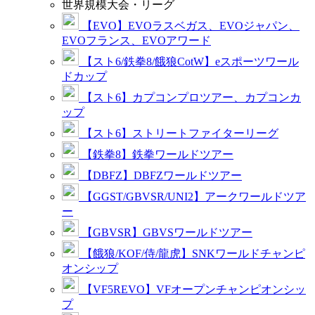
世界規模大会・リーグ
【EVO】EVOラスベガス、EVOジャパン、
EVOフランス、EVOアワード
【スト6/鉄拳8/餓狼CotW】eスポーツワール
ドカップ
【スト6】カプコンプロツアー、カプコンカ
ップ
【スト6】ストリートファイターリーグ
【鉄拳8】鉄拳ワールドツアー
【DBFZ】DBFZワールドツアー
【GGST/GBVSR/UNI2】アークワールドツア
ー
【GBVSR】GBVSワールドツアー
【餓狼/KOF/侍/龍虎】SNKワールドチャンピ
オンシップ
【VF5REVO】VFオープンチャンピオンシッ
プ