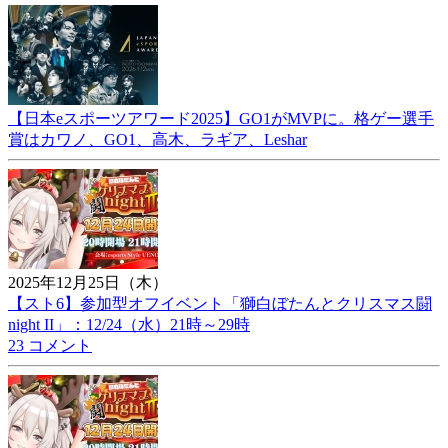
【日本eスポーツアワード2025】GO1がMVPに。格ゲー選手
賞はカワノ、GO1、高木、ラギア、Leshar
2025年12月25日（木）
【スト6】参加型オフイベント「獅白ぼたんとクリスマス闘
night II」：12/24（水）21時～29時
23 コメント