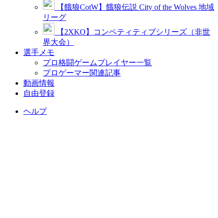
【餓狼CotW】餓狼伝説 City of the Wolves 地域
リーグ
【2XKO】コンペティティブシリーズ（非世
界大会）
選手メモ
プロ格闘ゲームプレイヤー一覧
プロゲーマー関連記事
動画情報
自由登録
ヘルプ