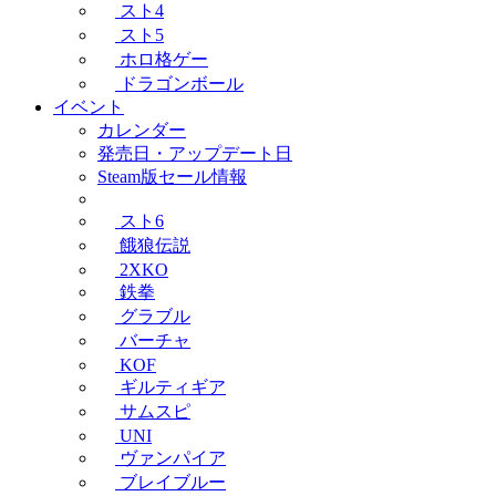
スト4
スト5
ホロ格ゲー
ドラゴンボール
イベント
カレンダー
発売日・アップデート日
Steam版セール情報
スト6
餓狼伝説
2XKO
鉄拳
グラブル
バーチャ
KOF
ギルティギア
サムスピ
UNI
ヴァンパイア
ブレイブルー