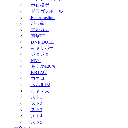
ホロ格ゲー
ドラゴンボール
Killer Instinct
ポッ拳
アルカナ
電撃FC
DNF DUEL
キャリバー
ジョジョ
MVC
あすか120％
BBTAG
カオコ
らんま1/2
キャン太
スト1
スト2
スト3
スト4
スト5