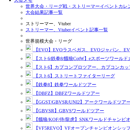
大会メモ
世界大会・リーグ戦・ストリーマーイベントカレ
大会結果記事一覧
ストリーマー、Vtuber
ストリーマー、Vtuberイベント記事一覧
世界規模大会・リーグ
【EVO】EVOラスベガス、EVOジャパン、E
【スト6/鉄拳8/餓狼CotW】eスポーツワール
【スト6】カプコンプロツアー、カプコンカッ
【スト6】ストリートファイターリーグ
【鉄拳8】鉄拳ワールドツアー
【DBFZ】DBFZワールドツアー
【GGST/GBVSR/UNI2】アークワールドツア
【GBVSR】GBVSワールドツアー
【餓狼/KOF/侍/龍虎】SNKワールドチャンピ
【VF5REVO】VFオープンチャンピオンシッ