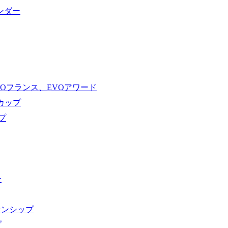
ンダー
VOフランス、EVOアワード
ドカップ
プ
ー
オンシップ
プ