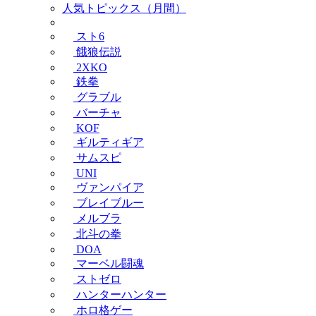
人気トピックス（月間）
スト6
餓狼伝説
2XKO
鉄拳
グラブル
バーチャ
KOF
ギルティギア
サムスピ
UNI
ヴァンパイア
ブレイブルー
メルブラ
北斗の拳
DOA
マーベル闘魂
ストゼロ
ハンターハンター
ホロ格ゲー