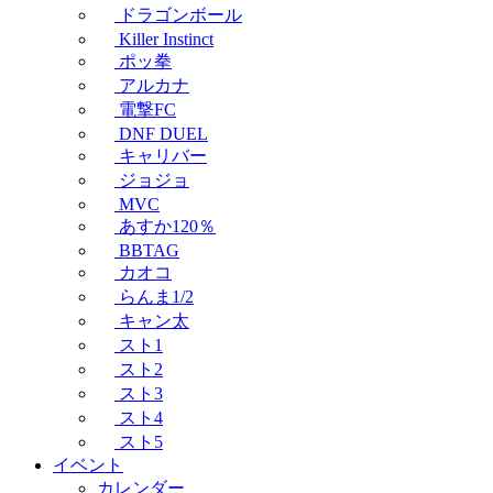
ドラゴンボール
Killer Instinct
ポッ拳
アルカナ
電撃FC
DNF DUEL
キャリバー
ジョジョ
MVC
あすか120％
BBTAG
カオコ
らんま1/2
キャン太
スト1
スト2
スト3
スト4
スト5
イベント
カレンダー