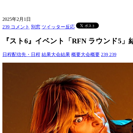
2025年2月1日
239 コメント
別窓
ツイッター反応
『スト6』イベント「RFN ラウンド5
日程
配信先・日程
結果
大会結果
概要
大会概要
239
239