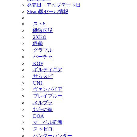
発売日・アップデート日
Steam版セール情報
スト6
餓狼伝説
2XKO
鉄拳
グラブル
バーチャ
KOF
ギルティギア
サムスピ
UNI
ヴァンパイア
ブレイブルー
メルブラ
北斗の拳
DOA
マーベル闘魂
ストゼロ
ハンターハンター