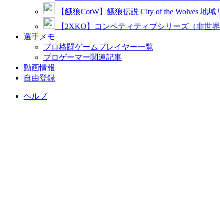
【餓狼CotW】餓狼伝説 City of the Wolves 地
【2XKO】コンペティティブシリーズ（非世
選手メモ
プロ格闘ゲームプレイヤー一覧
プロゲーマー関連記事
動画情報
自由登録
ヘルプ