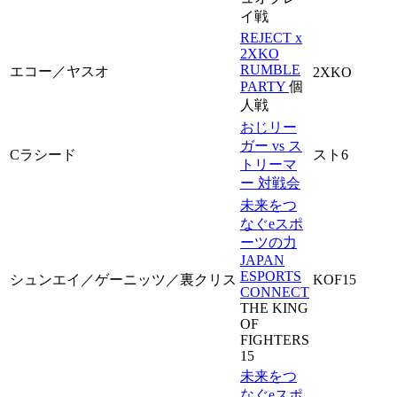
イ戦
REJECT x
2XKO
RUMBLE
エコー／ヤスオ
2XKO
PARTY
個
人戦
おじリー
ガー vs ス
Cラシード
スト6
トリーマ
ー 対戦会
未来をつ
なぐeスポ
ーツの力
JAPAN
ESPORTS
シュンエイ／ゲーニッツ／裏クリス
KOF15
CONNECT
THE KING
OF
FIGHTERS
15
未来をつ
なぐeスポ