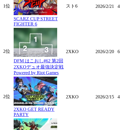
1位
スト6
2026/2/21
4
SCARZ CUP STREET
FIGHTER 6
2位
2XKO
2026/2/20
6
DFM はこおし#62 第2回
2XKOデュオ最強決定戦
Powered by Riot Games
2位
2XKO
2026/2/15
4
2XKO GET READY
PARTY