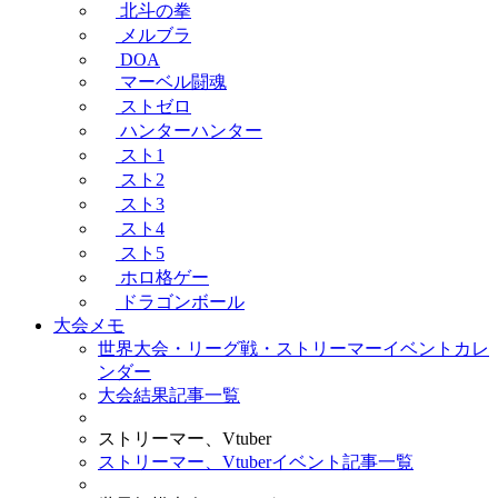
北斗の拳
メルブラ
DOA
マーベル闘魂
ストゼロ
ハンターハンター
スト1
スト2
スト3
スト4
スト5
ホロ格ゲー
ドラゴンボール
大会メモ
世界大会・リーグ戦・ストリーマーイベントカレ
ンダー
大会結果記事一覧
ストリーマー、Vtuber
ストリーマー、Vtuberイベント記事一覧