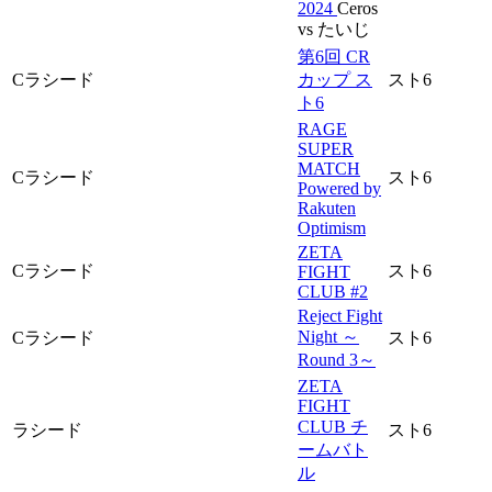
2024
Ceros
vs たいじ
第6回 CR
Cラシード
カップ ス
スト6
ト6
RAGE
SUPER
MATCH
Cラシード
スト6
Powered by
Rakuten
Optimism
ZETA
Cラシード
スト6
FIGHT
CLUB #2
Reject Fight
Night ～
Cラシード
スト6
Round 3～
ZETA
FIGHT
CLUB チ
ラシード
スト6
ームバト
ル