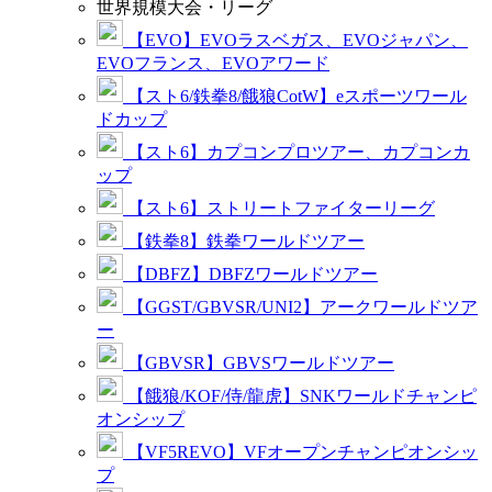
世界規模大会・リーグ
【EVO】EVOラスベガス、EVOジャパン、
EVOフランス、EVOアワード
【スト6/鉄拳8/餓狼CotW】eスポーツワール
ドカップ
【スト6】カプコンプロツアー、カプコンカ
ップ
【スト6】ストリートファイターリーグ
【鉄拳8】鉄拳ワールドツアー
【DBFZ】DBFZワールドツアー
【GGST/GBVSR/UNI2】アークワールドツア
ー
【GBVSR】GBVSワールドツアー
【餓狼/KOF/侍/龍虎】SNKワールドチャンピ
オンシップ
【VF5REVO】VFオープンチャンピオンシッ
プ