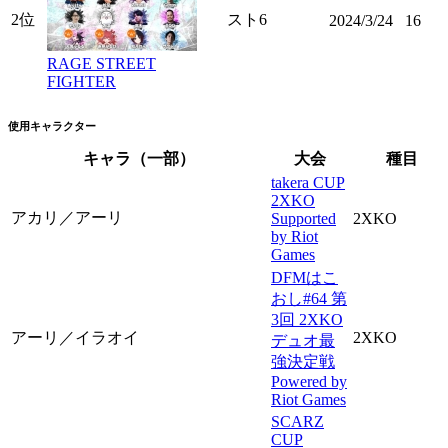
2位
スト6
2024/3/24
16
RAGE STREET
FIGHTER
使用キャラクター
キャラ（一部）
大会
種目
takera CUP
2XKO
アカリ／アーリ
Supported
2XKO
by Riot
Games
DFMはこ
おし#64 第
3回 2XKO
アーリ／イラオイ
2XKO
デュオ最
強決定戦
Powered by
Riot Games
SCARZ
CUP