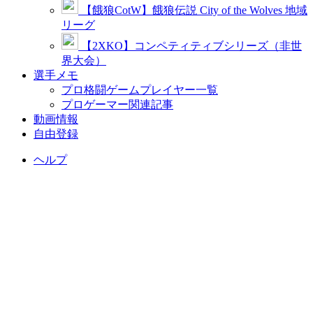
【餓狼CotW】餓狼伝説 City of the Wolves 地域
リーグ
【2XKO】コンペティティブシリーズ（非世
界大会）
選手メモ
プロ格闘ゲームプレイヤー一覧
プロゲーマー関連記事
動画情報
自由登録
ヘルプ