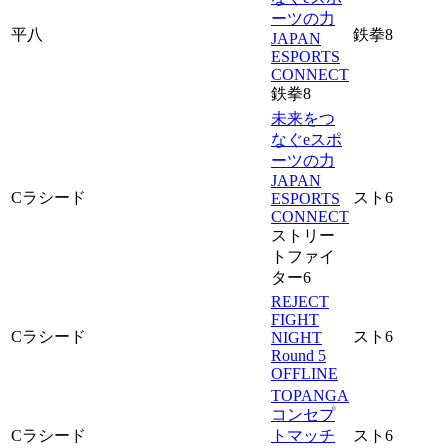
ーツの力
平八
鉄拳8
JAPAN
ESPORTS
CONNECT
鉄拳8
未来をつ
なぐeスポ
ーツの力
JAPAN
Cラシード
スト6
ESPORTS
CONNECT
ストリー
トファイ
ター6
REJECT
FIGHT
Cラシード
スト6
NIGHT
Round 5
OFFLINE
TOPANGA
コンセプ
Cラシード
トマッチ
スト6