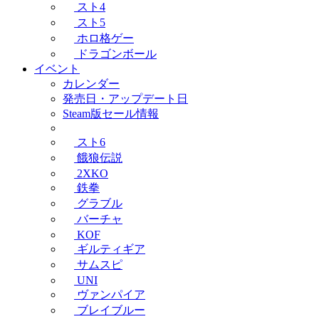
スト4
スト5
ホロ格ゲー
ドラゴンボール
イベント
カレンダー
発売日・アップデート日
Steam版セール情報
スト6
餓狼伝説
2XKO
鉄拳
グラブル
バーチャ
KOF
ギルティギア
サムスピ
UNI
ヴァンパイア
ブレイブルー