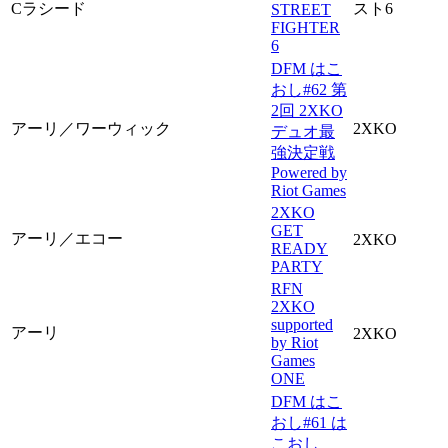
Cラシード
スト6
STREET
FIGHTER
6
DFM はこ
おし#62 第
2回 2XKO
アーリ／ワーウィック
2XKO
デュオ最
強決定戦
Powered by
Riot Games
2XKO
GET
アーリ／エコー
2XKO
READY
PARTY
RFN
2XKO
supported
アーリ
2XKO
by Riot
Games
ONE
DFM はこ
おし#61 は
こおし