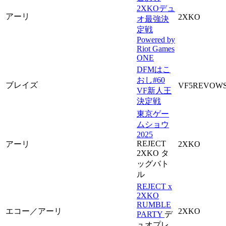
2XKOデュ
アーリ
2XKO
オ最強決
定戦
Powered by
Riot Games
ONE
DFMはこ
おし#60
ブレイズ
VF5REVOW
VF新人王
決定戦
東京ゲー
ムショウ
2025
REJECT
アーリ
2XKO
2XKO タ
ッグバト
ル
REJECT x
2XKO
RUMBLE
エコー／アーリ
2XKO
PARTY
デ
ュオプレ