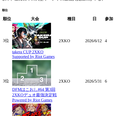
順位
順位
大会
種目
日
参加
3位
2XKO
2026/6/12
4
takera CUP 2XKO
Supported by Riot Games
3位
2XKO
2026/5/31
6
DFMはこおし#64 第3回
2XKOデュオ最強決定戦
Powered by Riot Games