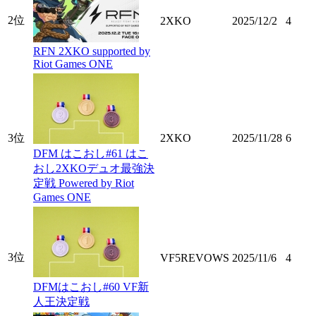
2位
2XKO
2025/12/2
4
RFN 2XKO supported by
Riot Games ONE
3位
2XKO
2025/11/28
6
DFM はこおし#61 はこ
おし2XKOデュオ最強決
定戦 Powered by Riot
Games ONE
3位
VF5REVOWS
2025/11/6
4
DFMはこおし#60 VF新
人王決定戦