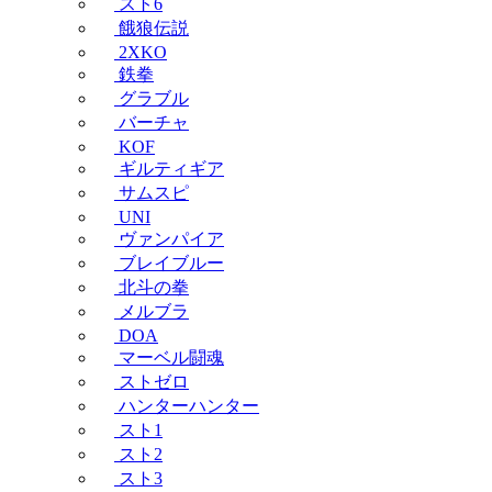
スト6
餓狼伝説
2XKO
鉄拳
グラブル
バーチャ
KOF
ギルティギア
サムスピ
UNI
ヴァンパイア
ブレイブルー
北斗の拳
メルブラ
DOA
マーベル闘魂
ストゼロ
ハンターハンター
スト1
スト2
スト3