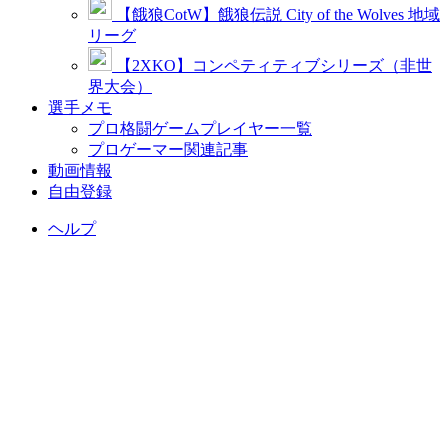
【餓狼CotW】餓狼伝説 City of the Wolves 地域
リーグ
【2XKO】コンペティティブシリーズ（非世
界大会）
選手メモ
プロ格闘ゲームプレイヤー一覧
プロゲーマー関連記事
動画情報
自由登録
ヘルプ