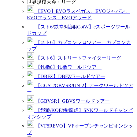
世界規模大会・リーグ
【EVO】EVOラスベガス、EVOジャパン、
EVOフランス、EVOアワード
【スト6/鉄拳8/餓狼CotW】eスポーツワール
ドカップ
【スト6】カプコンプロツアー、カプコンカ
ップ
【スト6】ストリートファイターリーグ
【鉄拳8】鉄拳ワールドツアー
【DBFZ】DBFZワールドツアー
【GGST/GBVSR/UNI2】アークワールドツア
ー
【GBVSR】GBVSワールドツアー
【餓狼/KOF/侍/龍虎】SNKワールドチャンピ
オンシップ
【VF5REVO】VFオープンチャンピオンシッ
プ