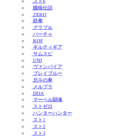
スト6
餓狼伝説
2XKO
鉄拳
グラブル
バーチャ
KOF
ギルティギア
サムスピ
UNI
ヴァンパイア
ブレイブルー
北斗の拳
メルブラ
DOA
マーベル闘魂
ストゼロ
ハンターハンター
スト1
スト2
スト3