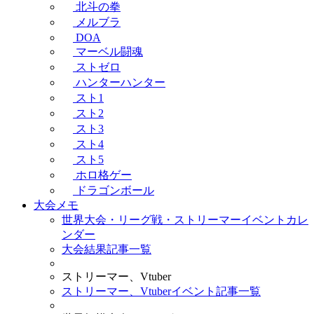
北斗の拳
メルブラ
DOA
マーベル闘魂
ストゼロ
ハンターハンター
スト1
スト2
スト3
スト4
スト5
ホロ格ゲー
ドラゴンボール
大会メモ
世界大会・リーグ戦・ストリーマーイベントカレ
ンダー
大会結果記事一覧
ストリーマー、Vtuber
ストリーマー、Vtuberイベント記事一覧