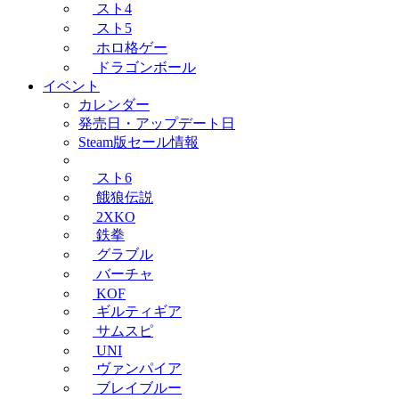
スト4
スト5
ホロ格ゲー
ドラゴンボール
イベント
カレンダー
発売日・アップデート日
Steam版セール情報
スト6
餓狼伝説
2XKO
鉄拳
グラブル
バーチャ
KOF
ギルティギア
サムスピ
UNI
ヴァンパイア
ブレイブルー