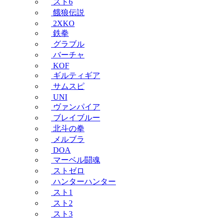
スト6
餓狼伝説
2XKO
鉄拳
グラブル
バーチャ
KOF
ギルティギア
サムスピ
UNI
ヴァンパイア
ブレイブルー
北斗の拳
メルブラ
DOA
マーベル闘魂
ストゼロ
ハンターハンター
スト1
スト2
スト3