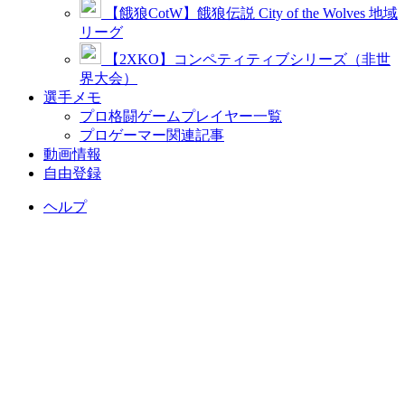
【餓狼CotW】餓狼伝説 City of the Wolves 地域
リーグ
【2XKO】コンペティティブシリーズ（非世
界大会）
選手メモ
プロ格闘ゲームプレイヤー一覧
プロゲーマー関連記事
動画情報
自由登録
ヘルプ