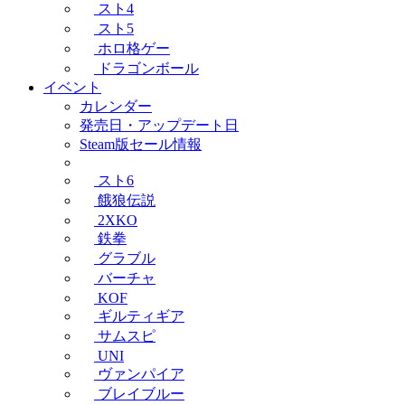
スト4
スト5
ホロ格ゲー
ドラゴンボール
イベント
カレンダー
発売日・アップデート日
Steam版セール情報
スト6
餓狼伝説
2XKO
鉄拳
グラブル
バーチャ
KOF
ギルティギア
サムスピ
UNI
ヴァンパイア
ブレイブルー