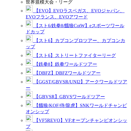
世界規模大会・リーグ
【EVO】EVOラスベガス、EVOジャパン、
EVOフランス、EVOアワード
【スト6/鉄拳8/餓狼CotW】eスポーツワール
ドカップ
【スト6】カプコンプロツアー、カプコンカ
ップ
【スト6】ストリートファイターリーグ
【鉄拳8】鉄拳ワールドツアー
【DBFZ】DBFZワールドツアー
【GGST/GBVSR/UNI2】アークワールドツア
ー
【GBVSR】GBVSワールドツアー
【餓狼/KOF/侍/龍虎】SNKワールドチャンピ
オンシップ
【VF5REVO】VFオープンチャンピオンシッ
プ