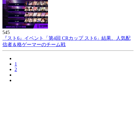
545
『スト6』イベント「第4回 CRカップ スト6」結果。人気配
信者＆格ゲーマーのチーム戦
1
2