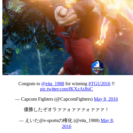
Congrats to
@eita_1988
for winning
#TGU2016
!!
pic.twitter.com/fKXzAtJhiC
— Capcom Fighters (@CapcomFighters)
May 8, 2016
優勝したぞオラァァォァァァォァァァ！
— えいた@e-sportsの権化 (@eita_1988)
May 8,
2016