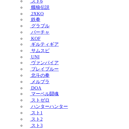
スト6
餓狼伝説
2XKO
鉄拳
グラブル
バーチャ
KOF
ギルティギア
サムスピ
UNI
ヴァンパイア
ブレイブルー
北斗の拳
メルブラ
DOA
マーベル闘魂
ストゼロ
ハンターハンター
スト1
スト2
スト3