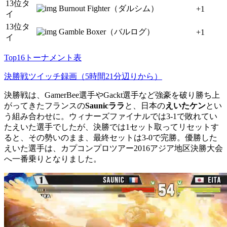
13位タ
Burnout Fighter（ダルシム）
+1
イ
13位タ
Gamble Boxer（バルログ）
+1
イ
Top16トーナメント表
決勝戦ツイッチ録画（5時間21分辺りから）
決勝戦は、GamerBee選手やGackt選手など強豪を破り勝ち上
がってきたフランスの
Saunicララ
と、日本の
えいたケン
とい
う組み合わせに。ウィナーズファイナルでは3-1で敗れてい
たえいた選手でしたが、決勝では1セット取ってリセットす
ると、その勢いのまま、最終セットは3-0で完勝。優勝した
えいた選手は、カプコンプロツアー2016アジア地区決勝大会
へ一番乗りとなりました。