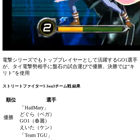
電撃シリーズでもトッププレイヤーとして活躍するGO1選手
が、タイ電撃勢相手に盤石の試合運びで優勝。決勝では“キ
リト”を使用
ストリートファイター5 3on3チーム戦 結果
順位
選手
「HailMary」
どぐら（ベガ）
優勝
GO1（春麗）
えいた（ケン）
「Team TGU」