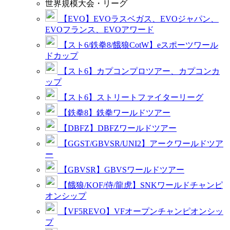
世界規模大会・リーグ
【EVO】EVOラスベガス、EVOジャパン、
EVOフランス、EVOアワード
【スト6/鉄拳8/餓狼CotW】eスポーツワール
ドカップ
【スト6】カプコンプロツアー、カプコンカ
ップ
【スト6】ストリートファイターリーグ
【鉄拳8】鉄拳ワールドツアー
【DBFZ】DBFZワールドツアー
【GGST/GBVSR/UNI2】アークワールドツア
ー
【GBVSR】GBVSワールドツアー
【餓狼/KOF/侍/龍虎】SNKワールドチャンピ
オンシップ
【VF5REVO】VFオープンチャンピオンシッ
プ