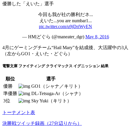
優勝した「えいた」選手
今回も我が社の勝利だネ...
えいた...you are numbar1...
pic.twitter.com/u9jDriWyEN
— HM|どぐら (@maneater_dgr)
May 8, 2016
4月にゲーミングチーム“Hail Mary”を結成後、大活躍中の3人
（左からGO1・えいた・どぐら）
電撃文庫 ファイティング クライマックス イグニッション 結果
順位
選手
優勝
GO1（シャナ／キリト）
準優勝
DL-Tetsuga-Ar（シャナ）
3位
Sky Yuki（キリト）
トーナメント表
決勝戦ツイッチ録画（27分辺りから）