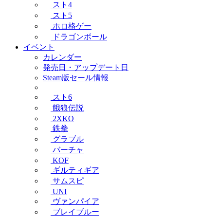
スト4
スト5
ホロ格ゲー
ドラゴンボール
イベント
カレンダー
発売日・アップデート日
Steam版セール情報
スト6
餓狼伝説
2XKO
鉄拳
グラブル
バーチャ
KOF
ギルティギア
サムスピ
UNI
ヴァンパイア
ブレイブルー