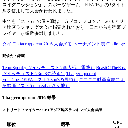
スイグニッション』
、スポーツゲーム『FIFA 16』の3タイト
ルを使用して大会が行われました。
中でも『スト5』の個人戦は、カプコンプロツアー2016アジ
ア地区ランキング大会に指定されており、日本からも強豪プ
レイヤーが多数参戦しました。
タイ Thaigeruppercut 2016 大会メモ
トーナメント表 Challonge
配信先・録画
TeamSpooky ツイッチ（スト5 個人戦、電撃）
BeastOfTheEast
ツイッチ（スト5 3on3の続き）
Thaigeruppercut
YouTube（FIFA、スト5 3on3の冒頭）
ニコニコ動画有志によ
る録画（スト5）（zabacさん他）
Thaigeruppercut 2016 結果
ストリートファイター5 CPTアジア地区ランキング大会 結果
CPT
順位
選手
pt.