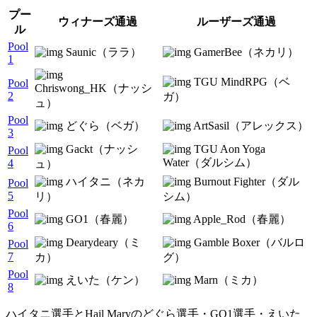
プー
ウィナーズ通過
ルーザーズ通過
ル
Pool
Saunic（ララ）
GamerBee（ネカリ）
1
TGU MindRPG（ベ
Pool
Chriswong_HK（ナッシ
2
ガ）
ュ）
Pool
どぐら（ベガ）
ArtSasil（アレックス）
3
Gackt（ナッシ
TGU Aon Yoga
Pool
Water（ダルシム）
4
ュ）
ハイタニ（ネカ
Burnout Fighter（ダル
Pool
5
リ）
シム）
Pool
GO1（春麗）
Apple_Rod（春麗）
6
Dearydeary（ミ
Gamble Boxer（バルロ
Pool
7
カ）
グ）
Pool
えいた（ケン）
Marn（ミカ）
8
ハイタニ選手とHail Maryのどぐら選手・GO1選手・えいた