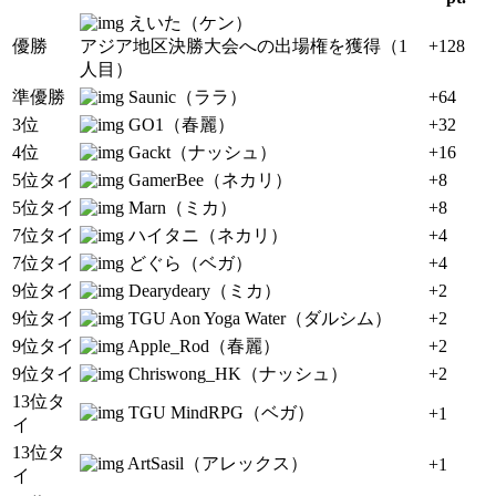
えいた（ケン）
優勝
アジア地区決勝大会への出場権を獲得（1
+128
人目）
準優勝
Saunic（ララ）
+64
3位
GO1（春麗）
+32
4位
Gackt（ナッシュ）
+16
5位タイ
GamerBee（ネカリ）
+8
5位タイ
Marn（ミカ）
+8
7位タイ
ハイタニ（ネカリ）
+4
7位タイ
どぐら（ベガ）
+4
9位タイ
Dearydeary（ミカ）
+2
9位タイ
TGU Aon Yoga Water（ダルシム）
+2
9位タイ
Apple_Rod（春麗）
+2
9位タイ
Chriswong_HK（ナッシュ）
+2
13位タ
TGU MindRPG（ベガ）
+1
イ
13位タ
ArtSasil（アレックス）
+1
イ