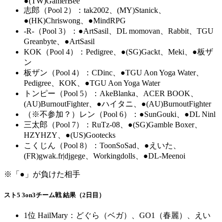
●(TW)GamerBee
志郎（Pool 2）：tak2002、(MY)Stanick、
●(HK)Chriswong、●MindRPG
-R-（Pool 3）：●ArtSasil、DL momovan、Rabbit、TGU
Greanbyte、●ArtSasil
KOK（Pool 4）：Pedigree、●(SG)Gackt、Meki、●板ザ
ン
板ザン（Pool 4）：CDinc、●TGU Aon Yoga Water、
Pedigree、KOK、●TGU Aon Yoga Water
トンピー（Pool 5）：AkeBlanka、ACER BOOK、
(AU)BurnoutFighter、●ハイタニ、●(AU)BurnoutFighter
（※不参加？）レン（Pool 6）：●SunGouki、●DL Ninl
三太郎（Pool 7）：RuTz-08、●(SG)Gamble Boxer、
HZYHZY、●(US)Gootecks
こくじん（Pool 8）：ToonSoSad、●えいた、
(FR)gwak.fr|djgege、Workingdolls、●DL-Meenoi
※「●」が負けた相手
スト5 3on3チーム戦 結果（2日目）
1位 HailMary：どぐら（ベガ）、GO1（春麗）、えい