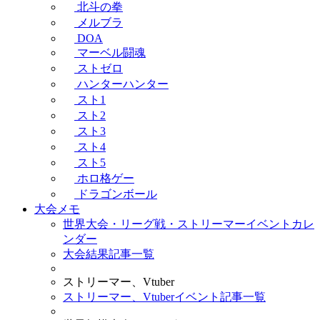
北斗の拳
メルブラ
DOA
マーベル闘魂
ストゼロ
ハンターハンター
スト1
スト2
スト3
スト4
スト5
ホロ格ゲー
ドラゴンボール
大会メモ
世界大会・リーグ戦・ストリーマーイベントカレ
ンダー
大会結果記事一覧
ストリーマー、Vtuber
ストリーマー、Vtuberイベント記事一覧