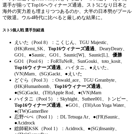
選手が揃ってTop16へウィナーズ通過。スト5になり日本と
海外の実力差も埋まりつつあるのか、大半の日本勢がプール
で敗退。ウル4時代に比べると厳しめな結果に。
スト5個人戦 選手別経過
えいた（Pool 8）：こくじん、TGU Majestic、
(HK)Remi_SK、
Top16ウィナーズ通過
、DearyDeary、
GO1、●Saunic、GO1、Saunic[W]、Saunic[L]、
優勝
GO1（Pool 6）：FoRTuNeR、SunGouki、toto_kosit、
Top16ウィナーズ通過
、ハイタニ、●えいた、
(VN)Marn、(SG)Gackt、●えいた
どぐら（Pool 3）：Oswald_ace、TGU Greanbyte、
(HK)Humanbomb、
Top16ウィナーズ通過
、
●(SG)Gackt、(TH)Apple Rod、●(VN)Marn
ハイタニ（Pool 5）：Skyhight、Suthee001、トンピー、
Top16ウィナーズ通過
、●GO1、(TH)Aon Yoga Water、
●(TW)GamerBee
忍野ぺぺ（Pool 1）：DL Tetsuga Ar、●(FR)Saunic、
●Acidrock
総師範KSK（Pool 1）：Acidrock、●(SG)Insanity、