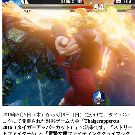
2016年5月5日（木）から5月8日（日）にかけて、タイ バン
コクにて開催された対戦ゲーム大会
『Thaigeruppercut
2016（タイガーアッパーカット）』
の結果です。
『ストリー
トファイター5』
と
『電撃文庫ファイティングクライマック