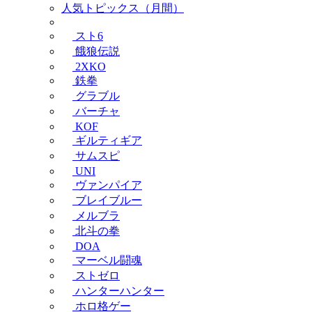
人気トピックス（月間）
スト6
餓狼伝説
2XKO
鉄拳
グラブル
バーチャ
KOF
ギルティギア
サムスピ
UNI
ヴァンパイア
ブレイブルー
メルブラ
北斗の拳
DOA
マーベル闘魂
ストゼロ
ハンターハンター
ホロ格ゲー