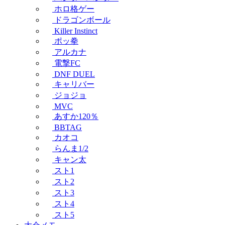
ホロ格ゲー
ドラゴンボール
Killer Instinct
ポッ拳
アルカナ
電撃FC
DNF DUEL
キャリバー
ジョジョ
MVC
あすか120％
BBTAG
カオコ
らんま1/2
キャン太
スト1
スト2
スト3
スト4
スト5