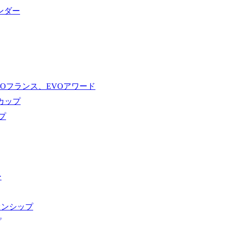
ンダー
VOフランス、EVOアワード
ドカップ
プ
ー
オンシップ
プ