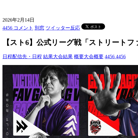
2026年2月14日
4456 コメント
別窓
ツイッター反応
【スト6】公式リーグ戦「ストリートファイター
日程
配信先・日程
結果
大会結果
概要
大会概要
4456
4456