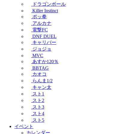
ドラゴンボール
Killer Instinct
ポッ拳
アルカナ
電撃FC
DNF DUEL
キャリバー
ジョジョ
MVC
あすか120％
BBTAG
カオコ
らんま1/2
キャン太
スト1
スト2
スト3
スト4
スト5
イベント
カレンダー