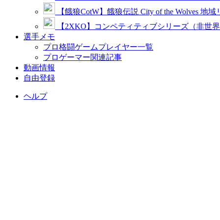
【餓狼CotW】餓狼伝説 City of the Wolves 地
【2XKO】コンペティティブシリーズ（非世
選手メモ
プロ格闘ゲームプレイヤー一覧
プロゲーマー関連記事
動画情報
自由登録
ヘルプ