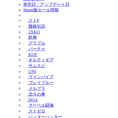
発売日・アップデート日
Steam版セール情報
スト6
餓狼伝説
2XKO
鉄拳
グラブル
バーチャ
KOF
ギルティギア
サムスピ
UNI
ヴァンパイア
ブレイブルー
メルブラ
北斗の拳
DOA
マーベル闘魂
ストゼロ
ハンターハンター