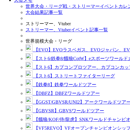
大会メモ
世界大会・リーグ戦・ストリーマーイベントカレ
大会結果記事一覧
ストリーマー、Vtuber
ストリーマー、Vtuberイベント記事一覧
世界規模大会・リーグ
【EVO】EVOラスベガス、EVOジャパン、E
【スト6/鉄拳8/餓狼CotW】eスポーツワール
【スト6】カプコンプロツアー、カプコンカッ
【スト6】ストリートファイターリーグ
【鉄拳8】鉄拳ワールドツアー
【DBFZ】DBFZワールドツアー
【GGST/GBVSR/UNI2】アークワールドツア
【GBVSR】GBVSワールドツアー
【餓狼/KOF/侍/龍虎】SNKワールドチャンピ
【VF5REVO】VFオープンチャンピオンシッ