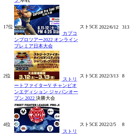
プ
本戦
17位
スト5CE
2022/6/12
313
カプコ
ンプロツアー2022 オンライン
プレミア日本大会
2位
スト5CE
2022/3/13
8
ストリ
ートファイターV チャンピオ
ンエディション ジャパンオー
プン 2022
決勝大会
4位
スト5CE
2022/2/5
8
ストリ