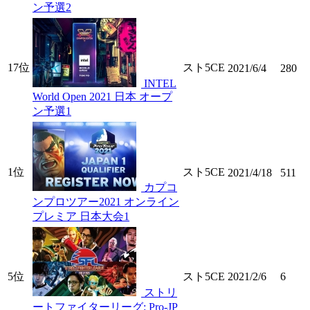
ン予選2
17位
スト5CE
2021/6/4
280
INTEL
World Open 2021 日本 オープ
ン予選1
1位
スト5CE
2021/4/18
511
カプコ
ンプロツアー2021 オンライン
プレミア 日本大会1
5位
スト5CE
2021/2/6
6
ストリ
ートファイターリーグ: Pro-JP