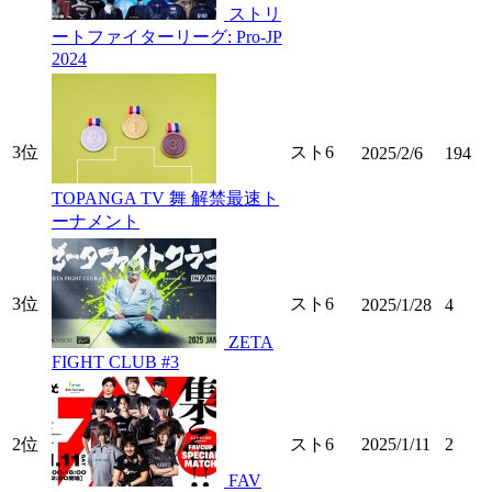
ストリ
ートファイターリーグ: Pro-JP
2024
3位
スト6
2025/2/6
194
TOPANGA TV 舞 解禁最速ト
ーナメント
3位
スト6
2025/1/28
4
ZETA
FIGHT CLUB #3
2位
スト6
2025/1/11
2
FAV