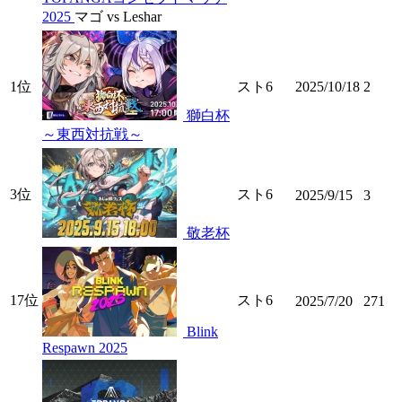
2025
マゴ vs Leshar
1位
スト6
2025/10/18
2
獅白杯
～東西対抗戦～
3位
スト6
2025/9/15
3
敬老杯
17位
スト6
2025/7/20
271
Blink
Respawn 2025