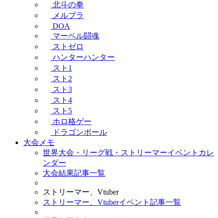
北斗の拳
メルブラ
DOA
マーベル闘魂
ストゼロ
ハンターハンター
スト1
スト2
スト3
スト4
スト5
ホロ格ゲー
ドラゴンボール
大会メモ
世界大会・リーグ戦・ストリーマーイベントカレ
ンダー
大会結果記事一覧
ストリーマー、Vtuber
ストリーマー、Vtuberイベント記事一覧