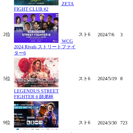
ZETA
FIGHT CLUB #2
2位
スト6
2024/7/6
3
WCG
2024 Rivals ストリートファイ
ター6
5位
スト6
2024/5/19
8
LEGENDUS STREET
FIGHTER 6 師弟杯
9位
スト6
2024/3/30
723