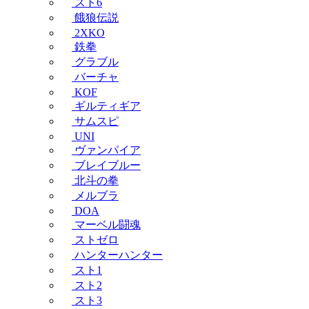
スト6
餓狼伝説
2XKO
鉄拳
グラブル
バーチャ
KOF
ギルティギア
サムスピ
UNI
ヴァンパイア
ブレイブルー
北斗の拳
メルブラ
DOA
マーベル闘魂
ストゼロ
ハンターハンター
スト1
スト2
スト3