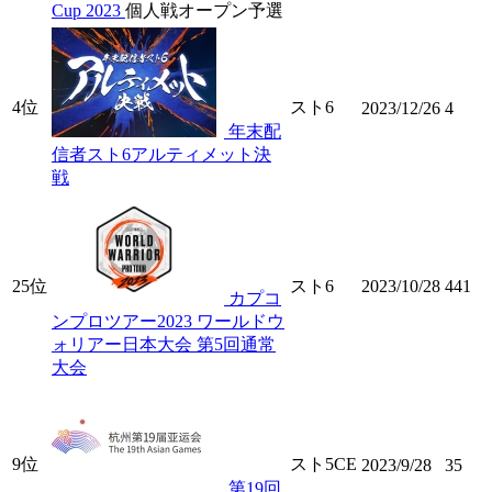
Cup 2023
個人戦オープン予選
4位
スト6
2023/12/26
4
年末配
信者スト6アルティメット決
戦
25位
スト6
2023/10/28
441
カプコ
ンプロツアー2023 ワールドウ
ォリアー日本大会 第5回通常
大会
9位
スト5CE
2023/9/28
35
第19回