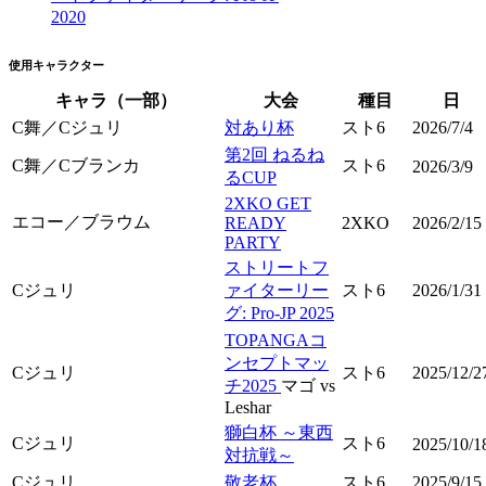
2020
使用キャラクター
キャラ（一部）
大会
種目
日
C舞／Cジュリ
対あり杯
スト6
2026/7/4
第2回 ねるね
C舞／Cブランカ
スト6
2026/3/9
るCUP
2XKO GET
エコー／ブラウム
READY
2XKO
2026/2/15
PARTY
ストリートフ
Cジュリ
ァイターリー
スト6
2026/1/31
グ: Pro-JP 2025
TOPANGAコ
ンセプトマッ
Cジュリ
スト6
2025/12/2
チ2025
マゴ vs
Leshar
獅白杯 ～東西
Cジュリ
スト6
2025/10/1
対抗戦～
Cジュリ
敬老杯
スト6
2025/9/15