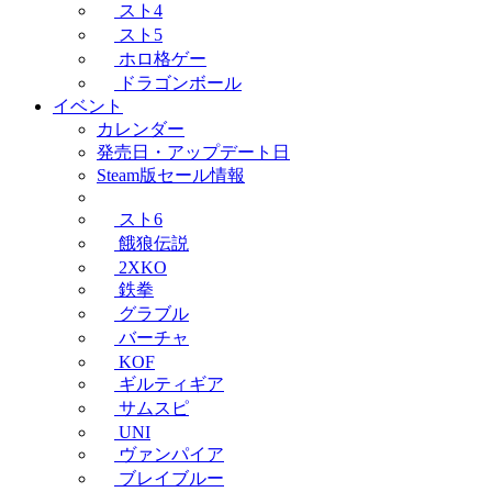
スト4
スト5
ホロ格ゲー
ドラゴンボール
イベント
カレンダー
発売日・アップデート日
Steam版セール情報
スト6
餓狼伝説
2XKO
鉄拳
グラブル
バーチャ
KOF
ギルティギア
サムスピ
UNI
ヴァンパイア
ブレイブルー