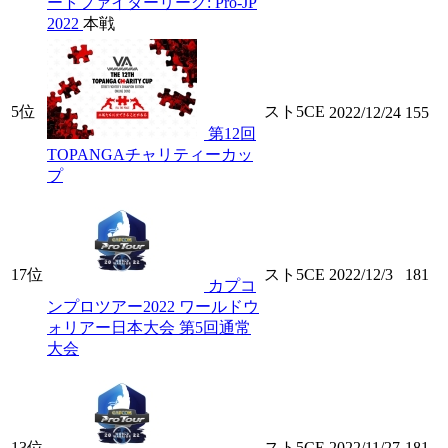
ートファイターリーグ: Pro-JP
2022
本戦
5位
スト5CE
2022/12/24
155
第12回
TOPANGAチャリティーカッ
プ
17位
スト5CE
2022/12/3
181
カプコ
ンプロツアー2022 ワールドウ
ォリアー日本大会 第5回通常
大会
13位
スト5CE
2022/11/27
181