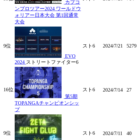
カプコ
ンプロツアー2024 ワールドウ
ォリアー日本大会 第1回通常
大会
9位
スト6
2024/7/21
5279
EVO
2024
ストリートファイター6
16位
スト6
2024/7/14
27
第5期
TOPANGAチャンピオンシッ
プ
9位
スト6
2024/7/11
40