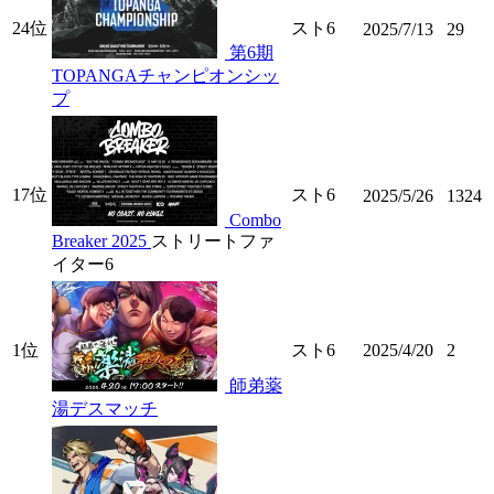
24位
スト6
2025/7/13
29
第6期
TOPANGAチャンピオンシッ
プ
17位
スト6
2025/5/26
1324
Combo
Breaker 2025
ストリートファ
イター6
1位
スト6
2025/4/20
2
師弟薬
湯デスマッチ