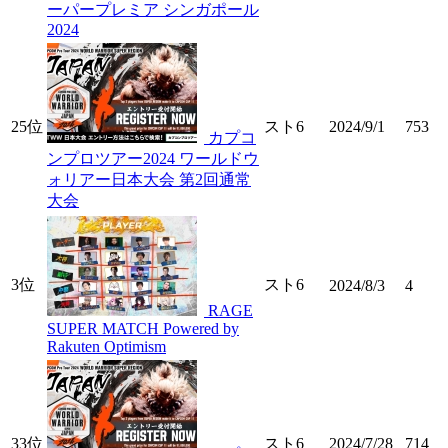
ーパープレミア シンガポール
2024
25位
スト6
2024/9/1
753
カプコ
ンプロツアー2024 ワールドウ
ォリアー日本大会 第2回通常
大会
3位
スト6
2024/8/3
4
RAGE
SUPER MATCH Powered by
Rakuten Optimism
33位
スト6
2024/7/28
714