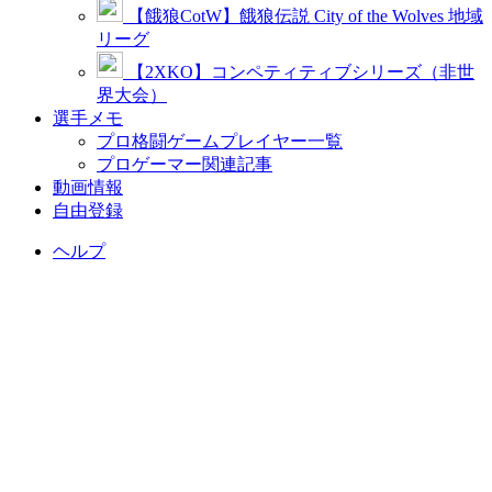
【餓狼CotW】餓狼伝説 City of the Wolves 地域
リーグ
【2XKO】コンペティティブシリーズ（非世
界大会）
選手メモ
プロ格闘ゲームプレイヤー一覧
プロゲーマー関連記事
動画情報
自由登録
ヘルプ