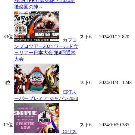
FIGHTER 6 師弟杯 ～2024冬
後楽園の陣～
33位
スト6
2024/11/17
820
カプコ
ンプロツアー2024 ワールドウ
ォリアー日本大会 第4回通常
大会
5位
スト6
2024/11/3
1248
CPTス
ーパープレミア ジャパン2024
17位
スト6
2024/10/20
385
CPTス