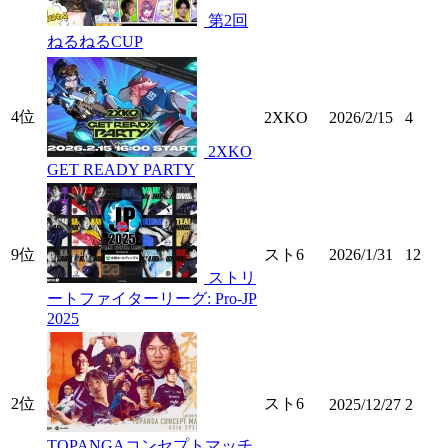
第2回
ねるねるCUP
4位
2XKO
2026/2/15
4
2XKO
GET READY PARTY
9位
スト6
2026/1/31
12
ストリ
ートファイターリーグ: Pro-JP
2025
2位
スト6
2025/12/27
2
TOPANGAコンセプトマッチ