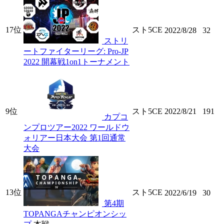
17位
スト5CE
2022/8/28
32
ストリ
ートファイターリーグ: Pro-JP
2022 開幕戦1on1トーナメント
9位
スト5CE
2022/8/21
191
カプコ
ンプロツアー2022 ワールドウ
ォリアー日本大会 第1回通常
大会
13位
スト5CE
2022/6/19
30
第4期
TOPANGAチャンピオンシッ