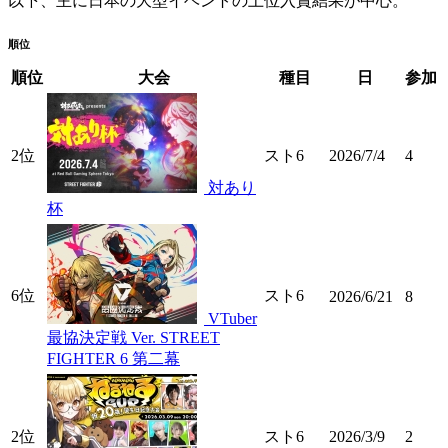
以下、主に日本の大型イベントの上位入賞結果が中心。
順位
順位
大会
種目
日
参加
2位
スト6
2026/7/4
4
対あり
杯
6位
スト6
2026/6/21
8
VTuber
最協決定戦 Ver. STREET
FIGHTER 6 第二幕
2位
スト6
2026/3/9
2