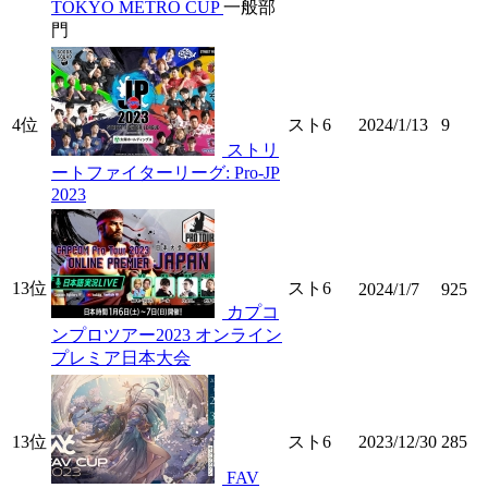
TOKYO METRO CUP
一般部
門
4位
スト6
2024/1/13
9
ストリ
ートファイターリーグ: Pro-JP
2023
13位
スト6
2024/1/7
925
カプコ
ンプロツアー2023 オンライン
プレミア日本大会
13位
スト6
2023/12/30
285
FAV