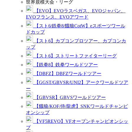
世界規模大会・リーグ
【EVO】EVOラスベガス、EVOジャパン、
EVOフランス、EVOアワード
【スト6/鉄拳8/餓狼CotW】eスポーツワール
ドカップ
【スト6】カプコンプロツアー、カプコンカ
ップ
【スト6】ストリートファイターリーグ
【鉄拳8】鉄拳ワールドツアー
【DBFZ】DBFZワールドツアー
【GGST/GBVSR/UNI2】アークワールドツア
ー
【GBVSR】GBVSワールドツアー
【餓狼/KOF/侍/龍虎】SNKワールドチャンピ
オンシップ
【VF5REVO】VFオープンチャンピオンシッ
プ