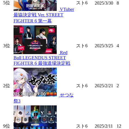
5位
スト6
2025/3/30
8
VTuber
最協決定戦 Ver. STREET
FIGHTER 6 第一幕
3位
スト6
2025/3/25
4
Red
Bull LEGENDUS STREET
FIGHTER 6 最強道場決定戦
2位
スト6
2025/2/21
2
せつな
祭3
9位
スト6
2025/2/11
12