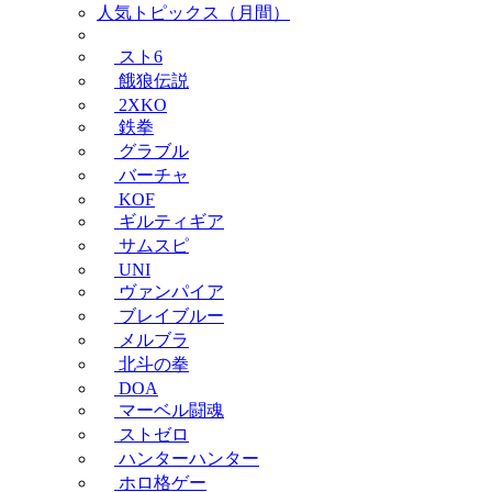
人気トピックス（月間）
スト6
餓狼伝説
2XKO
鉄拳
グラブル
バーチャ
KOF
ギルティギア
サムスピ
UNI
ヴァンパイア
ブレイブルー
メルブラ
北斗の拳
DOA
マーベル闘魂
ストゼロ
ハンターハンター
ホロ格ゲー