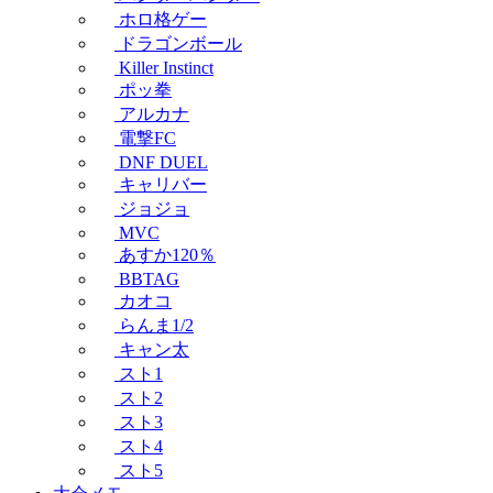
ホロ格ゲー
ドラゴンボール
Killer Instinct
ポッ拳
アルカナ
電撃FC
DNF DUEL
キャリバー
ジョジョ
MVC
あすか120％
BBTAG
カオコ
らんま1/2
キャン太
スト1
スト2
スト3
スト4
スト5