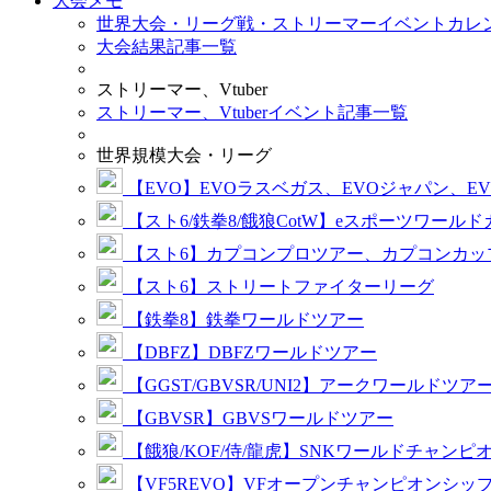
大会メモ
世界大会・リーグ戦・ストリーマーイベントカレ
大会結果記事一覧
ストリーマー、Vtuber
ストリーマー、Vtuberイベント記事一覧
世界規模大会・リーグ
【EVO】EVOラスベガス、EVOジャパン、E
【スト6/鉄拳8/餓狼CotW】eスポーツワール
【スト6】カプコンプロツアー、カプコンカッ
【スト6】ストリートファイターリーグ
【鉄拳8】鉄拳ワールドツアー
【DBFZ】DBFZワールドツアー
【GGST/GBVSR/UNI2】アークワールドツア
【GBVSR】GBVSワールドツアー
【餓狼/KOF/侍/龍虎】SNKワールドチャンピ
【VF5REVO】VFオープンチャンピオンシッ