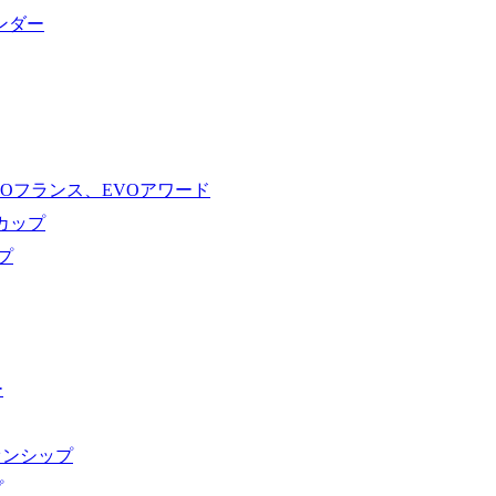
ンダー
VOフランス、EVOアワード
ドカップ
プ
ー
オンシップ
プ