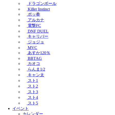
ドラゴンボール
Killer Instinct
ポッ拳
アルカナ
電撃FC
DNF DUEL
キャリバー
ジョジョ
MVC
あすか120％
BBTAG
カオコ
らんま1/2
キャン太
スト1
スト2
スト3
スト4
スト5
イベント
カレンダー