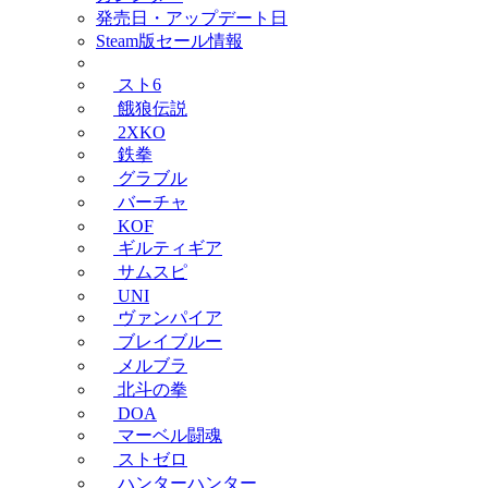
発売日・アップデート日
Steam版セール情報
スト6
餓狼伝説
2XKO
鉄拳
グラブル
バーチャ
KOF
ギルティギア
サムスピ
UNI
ヴァンパイア
ブレイブルー
メルブラ
北斗の拳
DOA
マーベル闘魂
ストゼロ
ハンターハンター