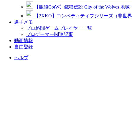
【餓狼CotW】餓狼伝説 City of the Wolves 地
【2XKO】コンペティティブシリーズ（非世
選手メモ
プロ格闘ゲームプレイヤー一覧
プロゲーマー関連記事
動画情報
自由登録
ヘルプ