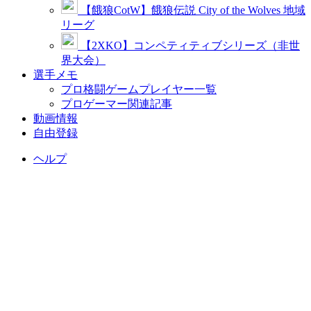
【餓狼CotW】餓狼伝説 City of the Wolves 地域
リーグ
【2XKO】コンペティティブシリーズ（非世
界大会）
選手メモ
プロ格闘ゲームプレイヤー一覧
プロゲーマー関連記事
動画情報
自由登録
ヘルプ