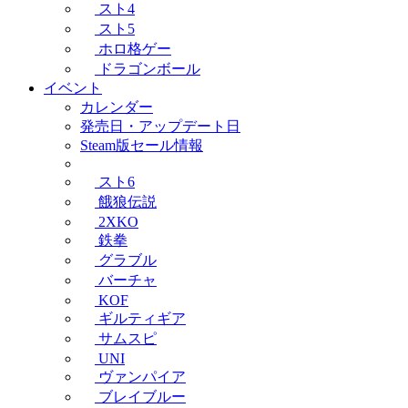
スト4
スト5
ホロ格ゲー
ドラゴンボール
イベント
カレンダー
発売日・アップデート日
Steam版セール情報
スト6
餓狼伝説
2XKO
鉄拳
グラブル
バーチャ
KOF
ギルティギア
サムスピ
UNI
ヴァンパイア
ブレイブルー