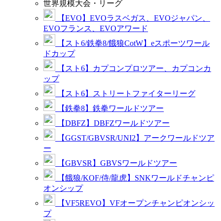
世界規模大会・リーグ
【EVO】EVOラスベガス、EVOジャパン、
EVOフランス、EVOアワード
【スト6/鉄拳8/餓狼CotW】eスポーツワール
ドカップ
【スト6】カプコンプロツアー、カプコンカ
ップ
【スト6】ストリートファイターリーグ
【鉄拳8】鉄拳ワールドツアー
【DBFZ】DBFZワールドツアー
【GGST/GBVSR/UNI2】アークワールドツア
ー
【GBVSR】GBVSワールドツアー
【餓狼/KOF/侍/龍虎】SNKワールドチャンピ
オンシップ
【VF5REVO】VFオープンチャンピオンシッ
プ