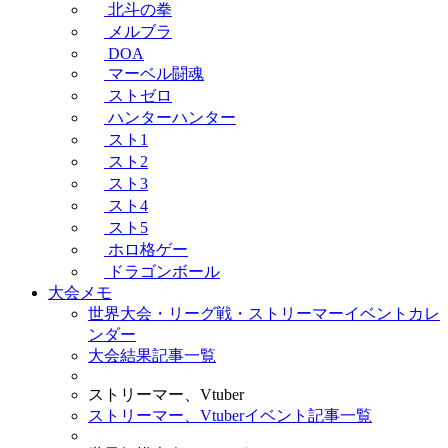
北斗の拳
メルブラ
DOA
マーベル闘魂
ストゼロ
ハンターハンター
スト1
スト2
スト3
スト4
スト5
ホロ格ゲー
ドラゴンボール
大会メモ
世界大会・リーグ戦・ストリーマーイベントカレ
ンダー
大会結果記事一覧
ストリーマー、Vtuber
ストリーマー、Vtuberイベント記事一覧