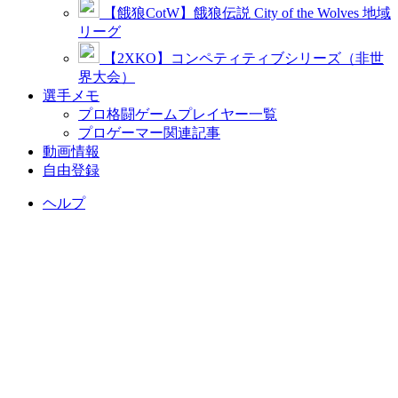
【餓狼CotW】餓狼伝説 City of the Wolves 地域
リーグ
【2XKO】コンペティティブシリーズ（非世
界大会）
選手メモ
プロ格闘ゲームプレイヤー一覧
プロゲーマー関連記事
動画情報
自由登録
ヘルプ