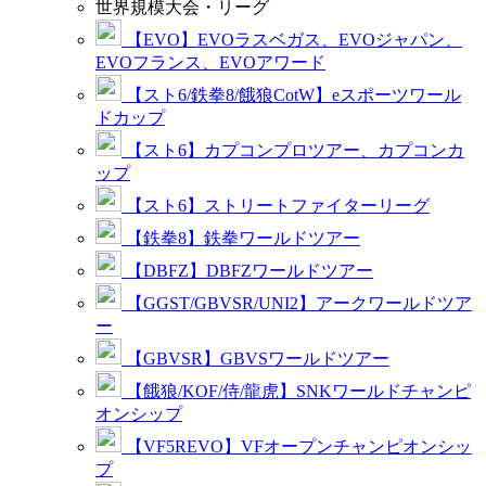
世界規模大会・リーグ
【EVO】EVOラスベガス、EVOジャパン、
EVOフランス、EVOアワード
【スト6/鉄拳8/餓狼CotW】eスポーツワール
ドカップ
【スト6】カプコンプロツアー、カプコンカ
ップ
【スト6】ストリートファイターリーグ
【鉄拳8】鉄拳ワールドツアー
【DBFZ】DBFZワールドツアー
【GGST/GBVSR/UNI2】アークワールドツア
ー
【GBVSR】GBVSワールドツアー
【餓狼/KOF/侍/龍虎】SNKワールドチャンピ
オンシップ
【VF5REVO】VFオープンチャンピオンシッ
プ