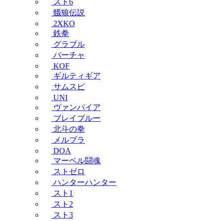
スト6
餓狼伝説
2XKO
鉄拳
グラブル
バーチャ
KOF
ギルティギア
サムスピ
UNI
ヴァンパイア
ブレイブルー
北斗の拳
メルブラ
DOA
マーベル闘魂
ストゼロ
ハンターハンター
スト1
スト2
スト3