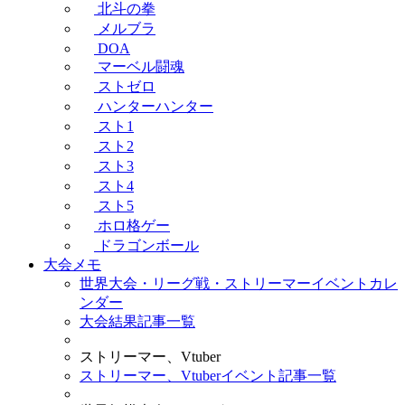
北斗の拳
メルブラ
DOA
マーベル闘魂
ストゼロ
ハンターハンター
スト1
スト2
スト3
スト4
スト5
ホロ格ゲー
ドラゴンボール
大会メモ
世界大会・リーグ戦・ストリーマーイベントカレ
ンダー
大会結果記事一覧
ストリーマー、Vtuber
ストリーマー、Vtuberイベント記事一覧