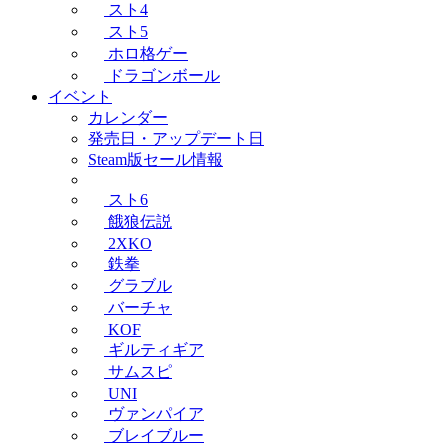
スト4
スト5
ホロ格ゲー
ドラゴンボール
イベント
カレンダー
発売日・アップデート日
Steam版セール情報
スト6
餓狼伝説
2XKO
鉄拳
グラブル
バーチャ
KOF
ギルティギア
サムスピ
UNI
ヴァンパイア
ブレイブルー