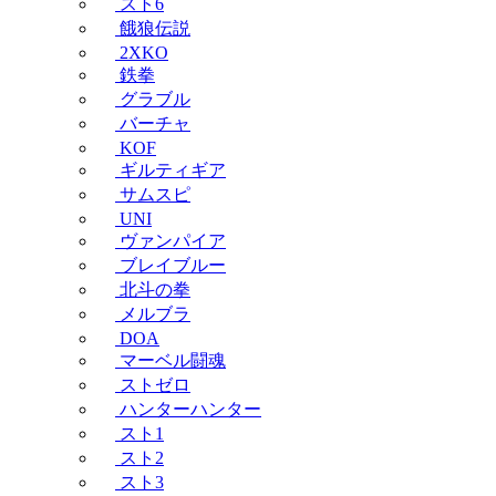
スト6
餓狼伝説
2XKO
鉄拳
グラブル
バーチャ
KOF
ギルティギア
サムスピ
UNI
ヴァンパイア
ブレイブルー
北斗の拳
メルブラ
DOA
マーベル闘魂
ストゼロ
ハンターハンター
スト1
スト2
スト3