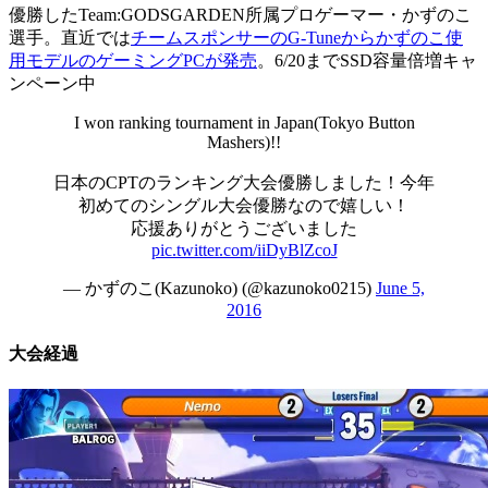
優勝したTeam:GODSGARDEN所属プロゲーマー・かずのこ
選手。直近では
チームスポンサーのG-Tuneからかずのこ使
用モデルのゲーミングPCが発売
。6/20までSSD容量倍増キャ
ンペーン中
I won ranking tournament in Japan(Tokyo Button
Mashers)!!
日本のCPTのランキング大会優勝しました！今年
初めてのシングル大会優勝なので嬉しい！
応援ありがとうございました
pic.twitter.com/iiDyBlZcoJ
— かずのこ(Kazunoko) (@kazunoko0215)
June 5,
2016
大会経過