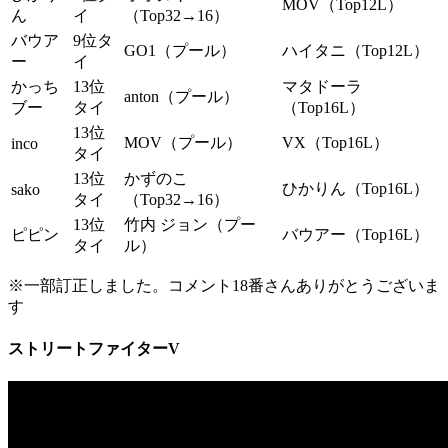
MOV（Top12L）
ん
イ
（Top32→16）
バウア
9位タ
GO1（プール）
ハイタニ（Top12L）
ー
イ
かっち
13位
マタドーラ
anton（プール）
ブー
タイ
（Top16L）
13位
MOV（プール）
VX（Top16L）
inco
タイ
13位
かずのこ
ひかりん（Top16L）
sako
タイ
（Top32→16）
13位
竹内 ジョン（プー
ピピン
バウアー（Top16L）
タイ
ル）
※一部訂正しました。コメント18番さんありがとうございま
す
ストリートファイターV