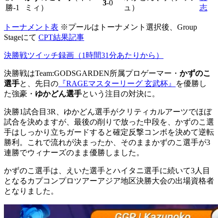
3
-0
勝-1
ミィ）
ュ）
志
トーナメント表
※プールはトーナメント選択後、Group
Stageにて
CPT結果記事
決勝戦ツイッチ録画（1時間31分あたりから）
決勝戦はTeam:GODSGARDEN所属プロゲーマー・
かずのこ
選手
と、先日の
『RAGEマスターリーグ 玄武杯』
を優勝し
た強豪・
ゆかどん選手
という注目の対決に。
決勝1試合目3R、ゆかどん選手がクリティカルアーツでほぼ
試合を決めますが、最後の削りで放った中段を、かずのこ選
手はしっかり立ちガードすると確定反撃コンボを決めて逆転
勝利。これで流れが決まったか、そのままかずのこ選手が3
連勝でウィナーズのまま優勝しました。
かずのこ選手は、えいた選手とハイタニ選手に続いて3人目
となるカプコンプロツアーアジア地区決勝大会の出場資格者
となりました。