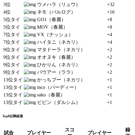
3位
ウメハラ（リュウ）
+32
4位
ネモ（バルログ）
+16
5位タイ
GO1（春麗）
+8
5位タイ
MOV（春麗）
+8
7位タイ
VX（ナッシュ）
+4
7位タイ
ハイタニ（ネカリ）
+4
9位タイ
マタドーラ（ネカリ）
+2
9位タイ
オオヌキ（春麗）
+2
9位タイ
ひかりん（ネカリ）
+2
9位タイ
バウアー（ララ）
+2
13位タイ
かっちブー（ネカリ）
+1
13位タイ
inco（バーディー）
+1
13位タイ
sako（春麗）
+1
13位タイ
ピピン（ダルシム）
+1
Top8以降経過
スコ
録
試合
プレイヤー
プレイヤー