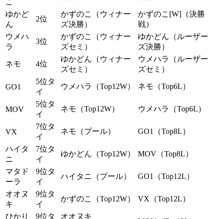
こ
ゆかど
かずのこ（ウィナー
かずのこ[W]（決勝
2位
ん
ズ決勝）
戦）
ウメハ
かずのこ（ウィナー
ゆかどん（ルーザー
3位
ラ
ズセミ）
ズ決勝）
ゆかどん（ウィナー
ウメハラ（ルーザー
ネモ
4位
ズセミ）
ズセミ）
5位タ
ウメハラ（Top12W）
ネモ（Top6L）
GO1
イ
5位タ
ネモ（Top12W）
ウメハラ（Top6L）
MOV
イ
7位タ
ネモ（プール）
GO1（Top8L）
VX
イ
ハイタ
7位タ
ゆかどん（Top12W）
MOV（Top8L）
ニ
イ
マタド
9位タ
ハイタニ（プール）
GO1（Top12L）
ーラ
イ
オオヌ
9位タ
かずのこ（Top12W）
VX（Top12L）
キ
イ
ひかり
9位タ
オオヌキ