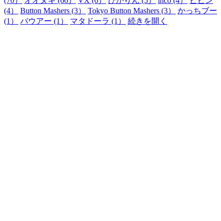
(70）
オオヌキ (66）
VX (6）
ひかりん (5）
inco (4）
ピピン
(4）
Button Mashers (3）
Tokyo Button Mashers (3）
かっちブー
(1）
バウアー (1）
マタドーラ (1）
続きを開く