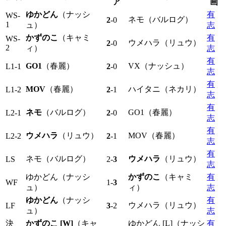
ア
画
ゆかどん
（ナッシ
有
WS-
ネモ（バルログ）
2
-0
1
ュ）
志
かずのこ
（キャミ
有
WS-
ウメハラ（リュウ）
2
-0
2
ィ）
志
有
GO1
（春麗）
VX（ナッシュ）
L1-1
2
-0
志
有
MOV
（春麗）
ハイタニ（ネカリ）
L1-2
2
-1
志
有
ネモ
（バルログ）
GO1（春麗）
L2-1
2
-0
志
有
ウメハラ
（リュウ）
MOV（春麗）
L2-2
2
-1
志
有
ネモ（バルログ）
ウメハラ
（リュウ）
LS
2-
3
志
ゆかどん（ナッシ
かずのこ
（キャミ
有
WF
1-
3
ュ）
ィ）
志
ゆかどん
（ナッシ
有
ウメハラ（リュウ）
LF
3
-2
ュ）
志
決
かずのこ [W]
（キャ
ゆかどん [L]（ナッシ
有