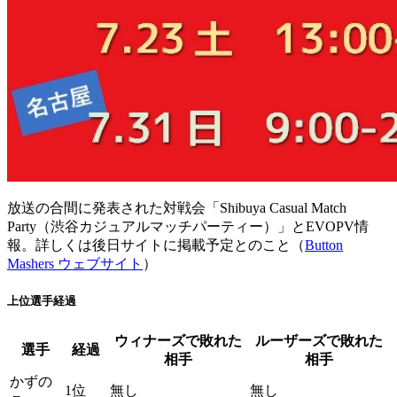
放送の合間に発表された対戦会「Shibuya Casual Match
Party（渋谷カジュアルマッチパーティー）」とEVOPV情
報。詳しくは後日サイトに掲載予定とのこと（
Button
Mashers ウェブサイト
）
上位選手経過
ウィナーズで敗れた
ルーザーズで敗れた
選手
経過
相手
相手
かずの
1位
無し
無し