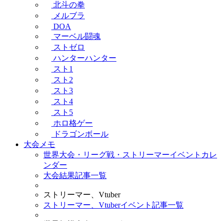
北斗の拳
メルブラ
DOA
マーベル闘魂
ストゼロ
ハンターハンター
スト1
スト2
スト3
スト4
スト5
ホロ格ゲー
ドラゴンボール
大会メモ
世界大会・リーグ戦・ストリーマーイベントカレ
ンダー
大会結果記事一覧
ストリーマー、Vtuber
ストリーマー、Vtuberイベント記事一覧