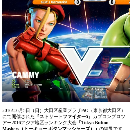
2016年6月5日（日）大田区産業プラザPiO（東京都大田区）
にて開催された
『ストリートファイター5』
カプコンプロツ
アー2016アジア地区ランキング大会
「Tokyo Button
Mashers（トーキョー ボタンマッシャーズ）」
の結果です。