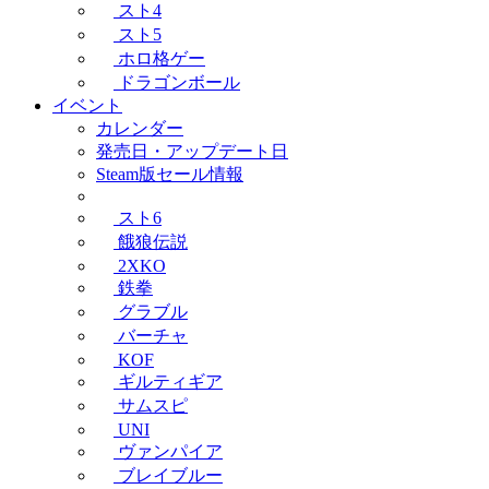
スト4
スト5
ホロ格ゲー
ドラゴンボール
イベント
カレンダー
発売日・アップデート日
Steam版セール情報
スト6
餓狼伝説
2XKO
鉄拳
グラブル
バーチャ
KOF
ギルティギア
サムスピ
UNI
ヴァンパイア
ブレイブルー