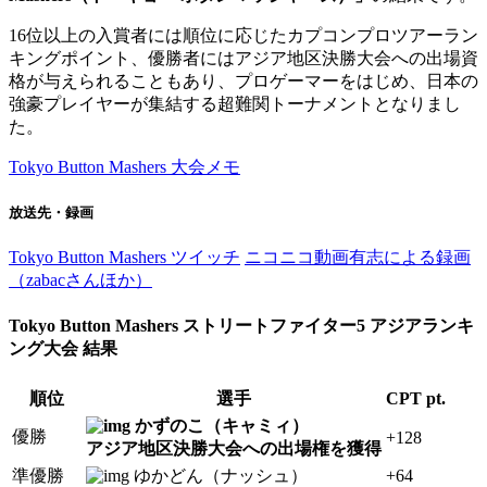
16位以上の入賞者には順位に応じたカプコンプロツアーラン
キングポイント、優勝者にはアジア地区決勝大会への出場資
格が与えられることもあり、プロゲーマーをはじめ、日本の
強豪プレイヤーが集結する超難関トーナメントとなりまし
た。
Tokyo Button Mashers 大会メモ
放送先・録画
Tokyo Button Mashers ツイッチ
ニコニコ動画有志による録画
（zabacさんほか）
Tokyo Button Mashers ストリートファイター5 アジアランキ
ング大会 結果
順位
選手
CPT pt.
かずのこ（キャミィ）
優勝
+128
アジア地区決勝大会への出場権を獲得
準優勝
ゆかどん（ナッシュ）
+64