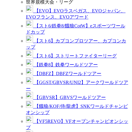
世界規模大会・リーグ
【EVO】EVOラスベガス、EVOジャパン、
EVOフランス、EVOアワード
【スト6/鉄拳8/餓狼CotW】eスポーツワール
ドカップ
【スト6】カプコンプロツアー、カプコンカ
ップ
【スト6】ストリートファイターリーグ
【鉄拳8】鉄拳ワールドツアー
【DBFZ】DBFZワールドツアー
【GGST/GBVSR/UNI2】アークワールドツア
ー
【GBVSR】GBVSワールドツアー
【餓狼/KOF/侍/龍虎】SNKワールドチャンピ
オンシップ
【VF5REVO】VFオープンチャンピオンシッ
プ