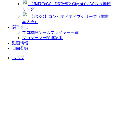
【餓狼CotW】餓狼伝説 City of the Wolves 地域
リーグ
【2XKO】コンペティティブシリーズ（非世
界大会）
選手メモ
プロ格闘ゲームプレイヤー一覧
プロゲーマー関連記事
動画情報
自由登録
ヘルプ