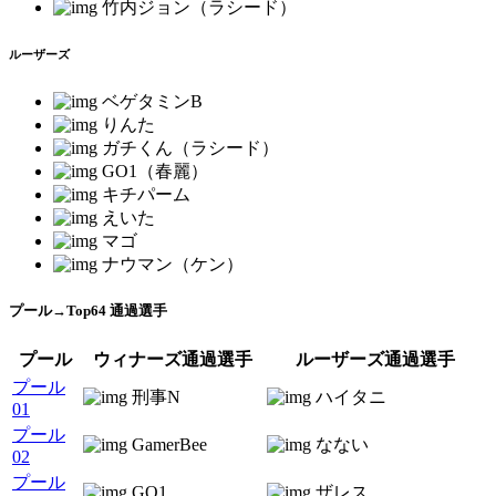
竹内ジョン（ラシード）
ルーザーズ
ベゲタミンB
りんた
ガチくん（ラシード）
GO1（春麗）
キチパーム
えいた
マゴ
ナウマン（ケン）
プール→Top64 通過選手
プール
ウィナーズ通過選手
ルーザーズ通過選手
プール
刑事N
ハイタニ
01
プール
GamerBee
なない
02
プール
GO1
ザレス