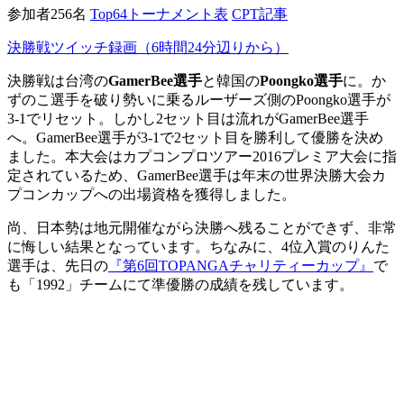
参加者256名
Top64トーナメント表
CPT記事
決勝戦ツイッチ録画（6時間24分辺りから）
決勝戦は台湾の
GamerBee選手
と韓国の
Poongko選手
に。か
ずのこ選手を破り勢いに乗るルーザーズ側のPoongko選手が
3-1でリセット。しかし2セット目は流れがGamerBee選手
へ。GamerBee選手が3-1で2セット目を勝利して優勝を決め
ました。本大会はカプコンプロツアー2016プレミア大会に指
定されているため、GamerBee選手は年末の世界決勝大会カ
プコンカップへの出場資格を獲得しました。
尚、日本勢は地元開催ながら決勝へ残ることができず、非常
に悔しい結果となっています。ちなみに、4位入賞のりんた
選手は、先日の
『第6回TOPANGAチャリティーカップ』
で
も「1992」チームにて準優勝の成績を残しています。