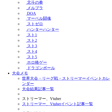
北斗の拳
メルブラ
DOA
マーベル闘魂
ストゼロ
ハンターハンター
スト1
スト2
スト3
スト4
スト5
ホロ格ゲー
ドラゴンボール
大会メモ
世界大会・リーグ戦・ストリーマーイベントカレ
ンダー
大会結果記事一覧
ストリーマー、Vtuber
ストリーマー、Vtuberイベント記事一覧