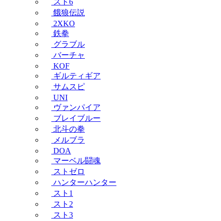
スト6
餓狼伝説
2XKO
鉄拳
グラブル
バーチャ
KOF
ギルティギア
サムスピ
UNI
ヴァンパイア
ブレイブルー
北斗の拳
メルブラ
DOA
マーベル闘魂
ストゼロ
ハンターハンター
スト1
スト2
スト3