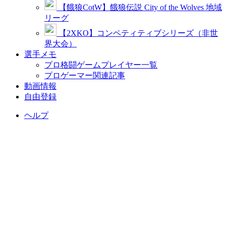
【餓狼CotW】餓狼伝説 City of the Wolves 地域
リーグ
【2XKO】コンペティティブシリーズ（非世
界大会）
選手メモ
プロ格闘ゲームプレイヤー一覧
プロゲーマー関連記事
動画情報
自由登録
ヘルプ