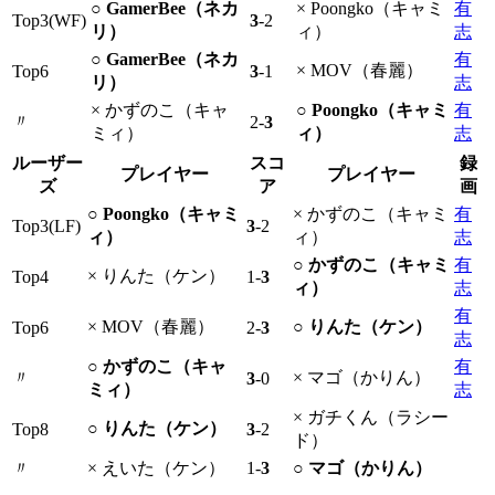
○ GamerBee（ネカ
× Poongko（キャミ
有
Top3(WF)
3
-2
リ）
ィ）
志
○ GamerBee（ネカ
有
× MOV（春麗）
Top6
3
-1
リ）
志
× かずのこ（キャ
○ Poongko（キャミ
有
〃
2-
3
ミィ）
ィ）
志
ルーザー
スコ
録
プレイヤー
プレイヤー
ズ
ア
画
○ Poongko（キャミ
× かずのこ（キャミ
有
Top3(LF)
3
-2
ィ）
ィ）
志
○ かずのこ（キャミ
有
× りんた（ケン）
Top4
1-
3
ィ）
志
有
× MOV（春麗）
○ りんた（ケン）
Top6
2-
3
志
○ かずのこ（キャ
有
〃
× マゴ（かりん）
3
-0
ミィ）
志
× ガチくん（ラシー
○ りんた（ケン）
Top8
3
-2
ド）
〃
× えいた（ケン）
1-
3
○ マゴ（かりん）