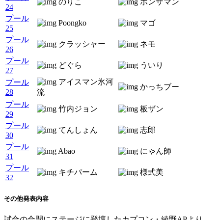
のりこ
ポンザマン
24
プール
Poongko
マゴ
25
プール
クラッシャー
ネモ
26
プール
どぐら
ういり
27
アイスマン氷河
プール
かっちブー
28
流
プール
竹内ジョン
板ザン
29
プール
てんしょん
志郎
30
プール
Abao
にゃん師
31
プール
キチパーム
様式美
32
その他発表内容
試合の合間にステージに登壇したカプコン・綾野APより、