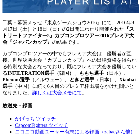
千葉・幕張メッセ『東京ゲームショウ2016』にて、2016年9
月17日（土）と18日（日）の2日間にわたり開催された
『ス
トリートファイター5』カプコンプロツアー2016プレミア大
会『ジャパンカップ』
の結果です。
カプコンプロツアーの中でもプレミア大会は、優勝者が直
接、世界決勝大会『カプコンカップ』への出場資格を得られ
る特別な大会となっており、既にプレミア大会を優勝してい
る
INFILTRATION選手
（韓国）、
ももち選手
（日本）、
Phenom選手
（ノルウェー）、
ときど選手
（日本）、
Xiaohai
選手
（中国）に続く6人目のプレミア枠出場をかけた闘いと
なりました。
詳しくは大会メモにて
。
放送先・録画
かげっち ツイッチ
CapcomFighters ツイッチ
ニコニコ動画ユーザー有志による録画（zabacさん他）