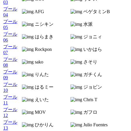
03
プール
AFG
ベゲタミンB
04
プール
ニシキン
水派
05
プール
はらまき
ジョニィ
06
プール
Rockpon
いかはら
07
プール
sako
さそり
08
プール
りんた
ガチくん
09
プール
はるミー
ジョビン
10
プール
えいた
Chris T
11
プール
MOV
ガフロ
12
プール
ひかりん
Julio Fuentes
13