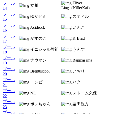
Eliver
プール
立川
Ling（KillerKai）
14
プール
ゆかどん
スティル
15
プール
Acidrock
いんこ
16
プール
かずのこ
K-Brad
17
プール
イニシャル教祖
うんす
18
プール
ナウマン
Ranmasama
19
プール
Brenttiscool
いおり
20
プール
トンピー
ハク
21
プール
NL
ストーム久保
22
プール
ボンちゃん
栗田親方
23
プール