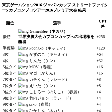
東京ゲームショウ2016 ジャパンカップ ストリートファイタ
ー5 カプコンプロツアー2016プレミア大会 結果
CPT
順位
選手
pt.
GamerBee（ネカリ）
優勝
世界決勝大会カプコンカップへの出場権を
+256
獲得
準優勝
Poongko（キャミィ）
+128
3位
かずのこ（キャミィ）
+64
4位
りんた（ケン）
+32
5位タイ
MOV（春麗）
+16
5位タイ
マゴ（かりん）
+16
7位タイ
ガチくん（ラシード）
+8
7位タイ
えいた（ケン）
+8
9位タイ
こじろー（のりこ）（春麗）
+4
9位タイ
竹内ジョン（ラシード）
+4
9位タイ
sako（春麗）
+4
9位タイ
ひかりん（ネカリ）
+4