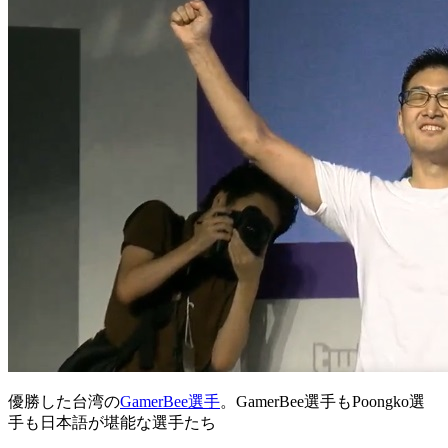
優勝した台湾の
GamerBee選手
。GamerBee選手もPoongko選
手も日本語が堪能な選手たち