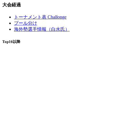
大会経過
トーナメント表 Challonge
プール分け
海外勢選手情報（白水氏）
Top16以降