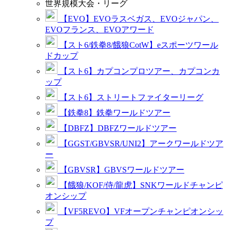
世界規模大会・リーグ
【EVO】EVOラスベガス、EVOジャパン、
EVOフランス、EVOアワード
【スト6/鉄拳8/餓狼CotW】eスポーツワール
ドカップ
【スト6】カプコンプロツアー、カプコンカ
ップ
【スト6】ストリートファイターリーグ
【鉄拳8】鉄拳ワールドツアー
【DBFZ】DBFZワールドツアー
【GGST/GBVSR/UNI2】アークワールドツア
ー
【GBVSR】GBVSワールドツアー
【餓狼/KOF/侍/龍虎】SNKワールドチャンピ
オンシップ
【VF5REVO】VFオープンチャンピオンシッ
プ