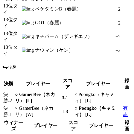
13位タ
ベゲタミンB（春麗）
+2
イ
13位タ
GO1（春麗）
+2
イ
13位タ
キチパーム（ザンギエフ）
+2
イ
13位タ
ナウマン（ケン）
+2
イ
Top8以降
スコ
録
決勝
プレイヤー
プレイヤー
ア
画
決
○ GamerBee（ネカ
× Poongko（キャミ
3
-1
勝-2
リ） [L]
ィ） [L]
決
× GamerBee（ネカ
○ Poongko（キャミ
有
1-
3
勝-1
リ） [W]
ィ） [L]
志
ウィナー
スコ
録
プレイヤー
プレイヤー
ズ
ア
画