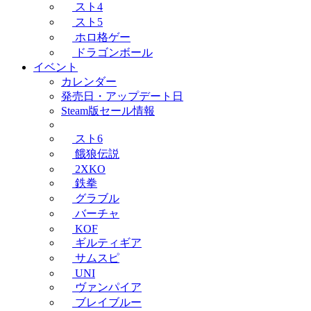
スト4
スト5
ホロ格ゲー
ドラゴンボール
イベント
カレンダー
発売日・アップデート日
Steam版セール情報
スト6
餓狼伝説
2XKO
鉄拳
グラブル
バーチャ
KOF
ギルティギア
サムスピ
UNI
ヴァンパイア
ブレイブルー