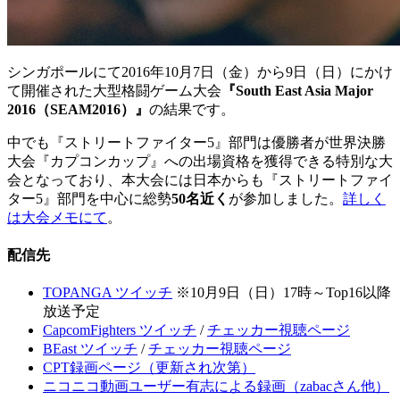
シンガポールにて2016年10月7日（金）から9日（日）にかけ
て開催された大型格闘ゲーム大会
『South East Asia Major
2016（SEAM2016）』
の結果です。
中でも『ストリートファイター5』部門は優勝者が世界決勝
大会『カプコンカップ』への出場資格を獲得できる特別な大
会となっており、本大会には日本からも『ストリートファイ
ター5』部門を中心に総勢
50名近く
が参加しました。
詳しく
は大会メモにて
。
配信先
TOPANGA ツイッチ
※10月9日（日）17時～Top16以降
放送予定
CapcomFighters ツイッチ
/
チェッカー視聴ページ
BEast ツイッチ
/
チェッカー視聴ページ
CPT録画ページ（更新され次第）
ニコニコ動画ユーザー有志による録画（zabacさん他）