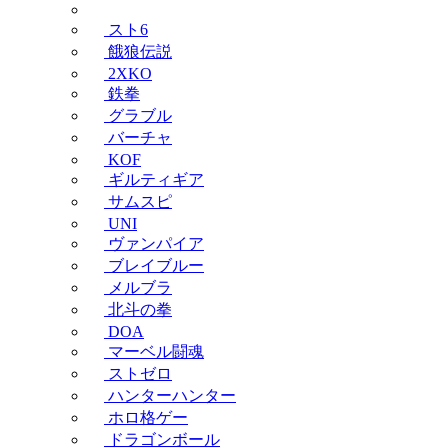
スト6
餓狼伝説
2XKO
鉄拳
グラブル
バーチャ
KOF
ギルティギア
サムスピ
UNI
ヴァンパイア
ブレイブルー
メルブラ
北斗の拳
DOA
マーベル闘魂
ストゼロ
ハンターハンター
ホロ格ゲー
ドラゴンボール