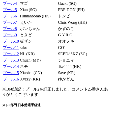
プール4
マゴ
Gackt (SG)
プール5
Xian (SG)
PBE DON (PH)
プール6
Humanbomb (HK)
トンピー
プール7
えいた
Chris Wong (HK)
プール8
ボンちゃん
かずのこ
プール9
ときど
G.Y.R.O
プール10
板ザン
オオヌキ
プール11
sako
GO1
プール12
NL (KR)
SEED^SKZ (SG)
プール13
Chuan (MY)
ジョニィ
プール14
ネモ
Tse4444 (HK)
プール15
Xiaohai (CN)
Save (KR)
プール16
Xyzzy (KR)
ゆかどん
※10/8追記：プール2を訂正しました。コメント25番さんあ
りがとうございます
スト5部門 日本勢選手経過