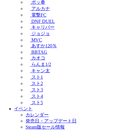
ポッ拳
アルカナ
電撃FC
DNF DUEL
キャリバー
ジョジョ
MVC
あすか120％
BBTAG
カオコ
らんま1/2
キャン太
スト1
スト2
スト3
スト4
スト5
イベント
カレンダー
発売日・アップデート日
Steam版セール情報