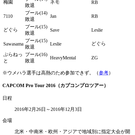
梅園
ネモ
RB
敗退
プール(14)
7110
Jan
RB
敗退
プール(15)
どぐら
Save
Leslie
敗退
プール(15)
どぐら
Sawasama
Leslie
敗退
ぷらねっ
プール(16)
HeavyMental
ZG
と
敗退
※ウメハラ選手は高熱のため参加できず。（
参考
）
CAPCOM Pro Tour 2016（カプコンプロツアー）
日程
2016年2月26日～2016年12月3日
会場
北米・中南米・欧州・アジアで地域別に指定大会が開