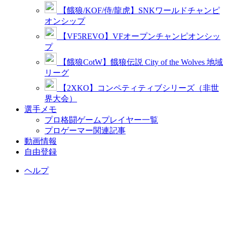
【餓狼/KOF/侍/龍虎】SNKワールドチャンピ
オンシップ
【VF5REVO】VFオープンチャンピオンシッ
プ
【餓狼CotW】餓狼伝説 City of the Wolves 地域
リーグ
【2XKO】コンペティティブシリーズ（非世
界大会）
選手メモ
プロ格闘ゲームプレイヤー一覧
プロゲーマー関連記事
動画情報
自由登録
ヘルプ