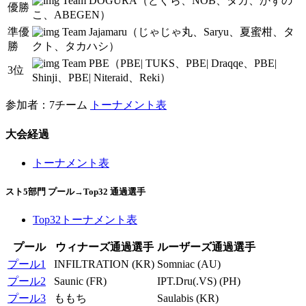
Team DOGURA（どぐら、NOB、タカ、かずの
優勝
こ、ABEGEN）
準優
Team Jajamaru（じゃじゃ丸、Saryu、夏蜜柑、タ
勝
クト、タカハシ）
Team PBE（PBE| TUKS、PBE| Draqqe、PBE|
3位
Shinji、PBE| Niteraid、Reki）
参加者：7チーム
トーナメント表
大会経過
トーナメント表
スト5部門 プール→Top32 通過選手
Top32トーナメント表
プール
ウィナーズ通過選手
ルーザーズ通過選手
プール1
INFILTRATION (KR)
Somniac (AU)
プール2
Saunic (FR)
IPT.Dru(.VS) (PH)
プール3
ももち
Saulabis (KR)