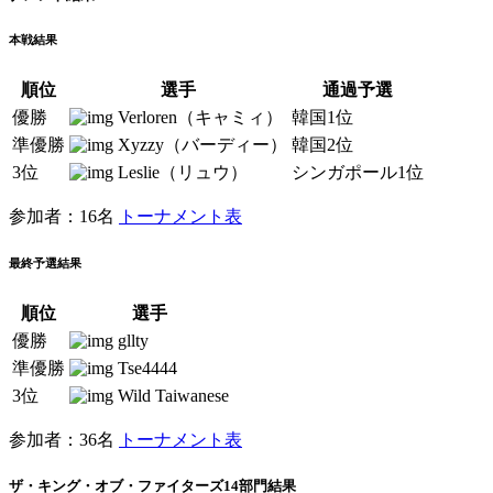
本戦結果
順位
選手
通過予選
優勝
Verloren（キャミィ）
韓国1位
準優勝
Xyzzy（バーディー）
韓国2位
3位
Leslie（リュウ）
シンガポール1位
参加者：16名
トーナメント表
最終予選結果
順位
選手
優勝
gllty
準優勝
Tse4444
3位
Wild Taiwanese
参加者：36名
トーナメント表
ザ・キング・オブ・ファイターズ14部門結果