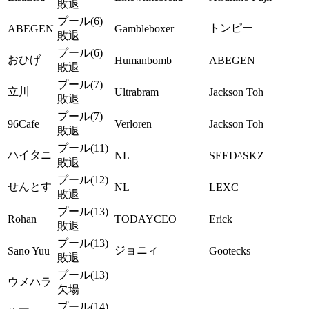
敗退
プール(6)
トンピー
ABEGEN
Gambleboxer
敗退
プール(6)
おひげ
Humanbomb
ABEGEN
敗退
プール(7)
立川
Ultrabram
Jackson Toh
敗退
プール(7)
96Cafe
Verloren
Jackson Toh
敗退
プール(11)
ハイタニ
NL
SEED^SKZ
敗退
プール(12)
せんとす
NL
LEXC
敗退
プール(13)
Rohan
TODAYCEO
Erick
敗退
プール(13)
ジョニィ
Sano Yuu
Gootecks
敗退
プール(13)
ウメハラ
欠場
プール(14)