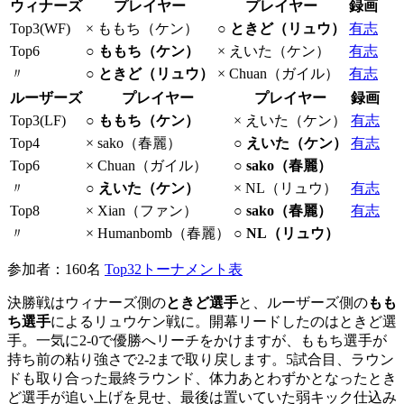
ウィナーズ
プレイヤー
プレイヤー
録画
Top3(WF)
× ももち（ケン）
○ ときど（リュウ）
有志
Top6
○ ももち（ケン）
× えいた（ケン）
有志
〃
○ ときど（リュウ）
× Chuan（ガイル）
有志
ルーザーズ
プレイヤー
プレイヤー
録画
Top3(LF)
○ ももち（ケン）
× えいた（ケン）
有志
Top4
× sako（春麗）
○ えいた（ケン）
有志
Top6
× Chuan（ガイル）
○ sako（春麗）
〃
○ えいた（ケン）
× NL（リュウ）
有志
Top8
× Xian（ファン）
○ sako（春麗）
有志
〃
× Humanbomb（春麗）
○ NL（リュウ）
参加者：160名
Top32トーナメント表
決勝戦はウィナーズ側の
ときど選手
と、ルーザーズ側の
もも
ち選手
によるリュウケン戦に。開幕リードしたのはときど選
手。一気に2-0で優勝へリーチをかけますが、ももち選手が
持ち前の粘り強さで2-2まで取り戻します。5試合目、ラウン
ドも取り合った最終ラウンド、体力あとわずかとなったとき
ど選手が追い上げを見せ、最後は置いていた弱キック仕込み