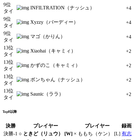
9位
INFILTRATION（ナッシュ）
+4
タイ
9位
Xyzzy（バーディー）
+4
タイ
9位
マゴ（かりん）
+4
タイ
13位
Xiaohai（キャミィ）
+2
タイ
13位
かずのこ（キャミィ）
+2
タイ
13位
ボンちゃん（ナッシュ）
+2
タイ
13位
Saunic（ララ）
+2
タイ
Top8以降
決勝
プレイヤー
プレイヤー
録画
決勝-1
○ ときど（リュウ） [W]
× ももち（ケン） [L]
有志