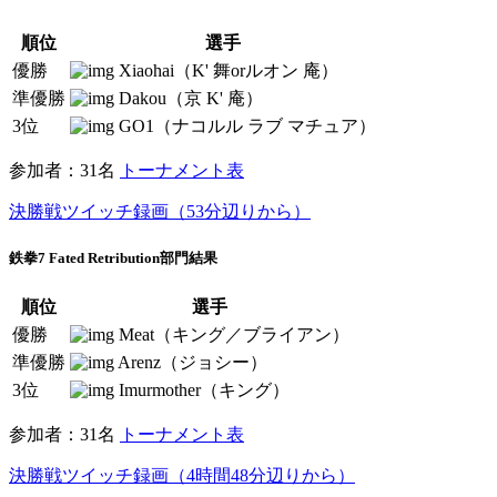
順位
選手
優勝
Xiaohai（K' 舞orルオン 庵）
準優勝
Dakou（京 K' 庵）
3位
GO1（ナコルル ラブ マチュア）
参加者：31名
トーナメント表
決勝戦ツイッチ録画（53分辺りから）
鉄拳7 Fated Retribution部門結果
順位
選手
優勝
Meat（キング／ブライアン）
準優勝
Arenz（ジョシー）
3位
Imurmother（キング）
参加者：31名
トーナメント表
決勝戦ツイッチ録画（4時間48分辺りから）