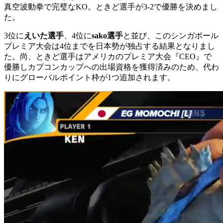
真空波動拳で完璧なKO。ときど選手が3-2で優勝を決めまし
た。
3位に
えいた選手
、4位に
sako選手
と並び、このシンガポール
プレミア大会は4位までを日本勢が独占する結果となりまし
た。尚、ときど選手はアメリカのプレミア大会『CEO』で
優勝しカプコンカップへの出場資格を獲得済みのため、代わ
りにグローバルポイント枠が1つ追加されます。