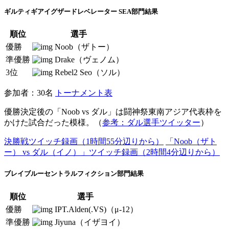
ギルティギアイグザードレベレーター SEA部門結果
順位
選手
優勝
Noob（ザトー）
準優勝
Drake（ヴェノム）
3位
Rebel2 Seo（ソル）
参加者：30名
トーナメント表
優勝決定後の「Noob vs ダル」は闘神祭東南アジア代表枠を
かけた試合だった模様。（
参考：ダル選手ツイッター
）
決勝戦ツイッチ録画（1時間55分辺りから）
「Noob（ザト
ー） vs ダル（イノ）」ツイッチ録画（2時間4分辺りから）
ブレイブルーセントラルフィクション部門結果
順位
選手
優勝
IPT.Alden(.VS)（μ-12）
準優勝
Jiyuna（イザヨイ）