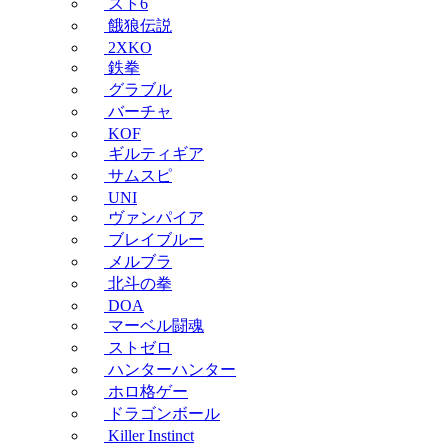
スト6
餓狼伝説
2XKO
鉄拳
グラブル
バーチャ
KOF
ギルティギア
サムスピ
UNI
ヴァンパイア
ブレイブルー
メルブラ
北斗の拳
DOA
マーベル闘魂
ストゼロ
ハンターハンター
ホロ格ゲー
ドラゴンボール
Killer Instinct