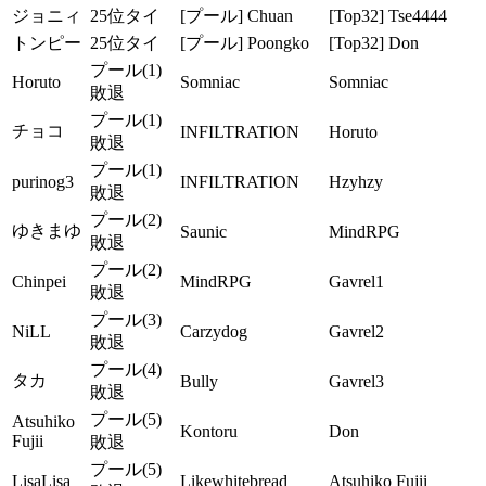
ジョニィ
25位タイ
[プール] Chuan
[Top32] Tse4444
トンピー
25位タイ
[プール] Poongko
[Top32] Don
プール(1)
Horuto
Somniac
Somniac
敗退
プール(1)
チョコ
INFILTRATION
Horuto
敗退
プール(1)
purinog3
INFILTRATION
Hzyhzy
敗退
プール(2)
ゆきまゆ
Saunic
MindRPG
敗退
プール(2)
Chinpei
MindRPG
Gavrel1
敗退
プール(3)
NiLL
Carzydog
Gavrel2
敗退
プール(4)
タカ
Bully
Gavrel3
敗退
プール(5)
Atsuhiko
Kontoru
Don
Fujii
敗退
プール(5)
LisaLisa
Likewhitebread
Atsuhiko Fujii