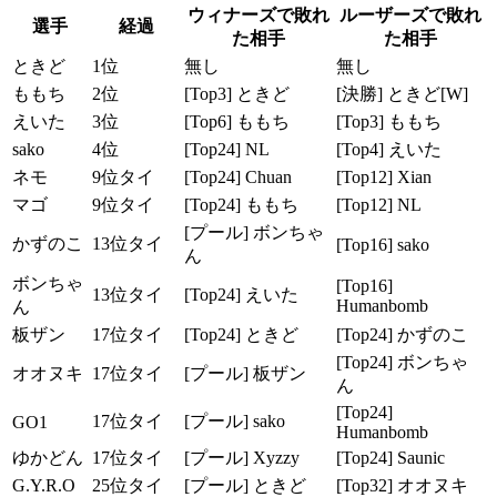
ウィナーズで敗れ
ルーザーズで敗れ
選手
経過
た相手
た相手
ときど
1位
無し
無し
ももち
2位
[Top3] ときど
[決勝] ときど[W]
えいた
3位
[Top6] ももち
[Top3] ももち
sako
4位
[Top24] NL
[Top4] えいた
ネモ
9位タイ
[Top24] Chuan
[Top12] Xian
マゴ
9位タイ
[Top24] ももち
[Top12] NL
[プール] ボンちゃ
かずのこ
13位タイ
[Top16] sako
ん
ボンちゃ
[Top16]
13位タイ
[Top24] えいた
Humanbomb
ん
板ザン
17位タイ
[Top24] ときど
[Top24] かずのこ
[Top24] ボンちゃ
オオヌキ
17位タイ
[プール] 板ザン
ん
[Top24]
17位タイ
[プール] sako
GO1
Humanbomb
ゆかどん
17位タイ
[プール] Xyzzy
[Top24] Saunic
G.Y.R.O
25位タイ
[プール] ときど
[Top32] オオヌキ