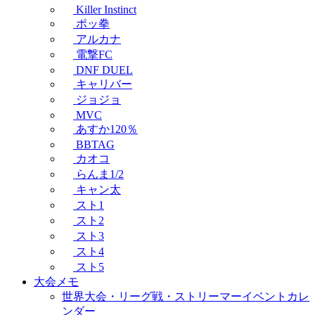
Killer Instinct
ポッ拳
アルカナ
電撃FC
DNF DUEL
キャリバー
ジョジョ
MVC
あすか120％
BBTAG
カオコ
らんま1/2
キャン太
スト1
スト2
スト3
スト4
スト5
大会メモ
世界大会・リーグ戦・ストリーマーイベントカレ
ンダー