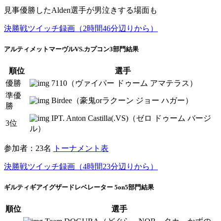
見事優勝したAlden選手が男泣きする場面も
決勝戦ツイッチ録画（2時間46分辺りから）
アルティメットマーヴルVS.カプコン3部門結果
順位
選手
優勝
7110（ヴァイパー ドゥーム アマテラス）
準優
Birdee（豪鬼orラクーン ジョー ハガー）
勝
IPT. Anton Castilla(.VS)（ゼロ ドゥーム バージ
3位
ル）
参加者：23名
トーナメント表
決勝戦ツイッチ録画（4時間23分辺りから）
ギルティギアイグザードレベレーター 5on5部門結果
順位
選手