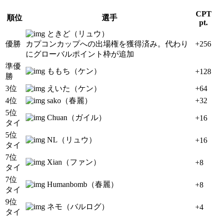
CPT
順位
選手
pt.
ときど（リュウ）
優勝
カプコンカップへの出場権を獲得済み。代わり
+256
にグローバルポイント枠が追加
準優
ももち（ケン）
+128
勝
3位
えいた（ケン）
+64
4位
sako（春麗）
+32
5位
Chuan（ガイル）
+16
タイ
5位
NL（リュウ）
+16
タイ
7位
Xian（ファン）
+8
タイ
7位
Humanbomb（春麗）
+8
タイ
9位
ネモ（バルログ）
+4
タイ