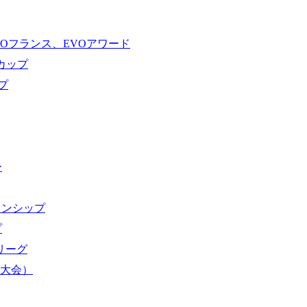
VOフランス、EVOアワード
ドカップ
プ
ー
オンシップ
プ
域リーグ
界大会）