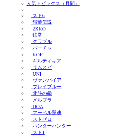
人気トピックス（月間）
スト6
餓狼伝説
2XKO
鉄拳
グラブル
バーチャ
KOF
ギルティギア
サムスピ
UNI
ヴァンパイア
ブレイブルー
北斗の拳
メルブラ
DOA
マーベル闘魂
ストゼロ
ハンターハンター
スト1