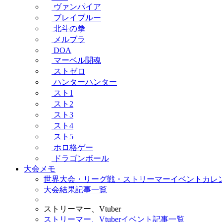
ヴァンパイア
ブレイブルー
北斗の拳
メルブラ
DOA
マーベル闘魂
ストゼロ
ハンターハンター
スト1
スト2
スト3
スト4
スト5
ホロ格ゲー
ドラゴンボール
大会メモ
世界大会・リーグ戦・ストリーマーイベントカレ
大会結果記事一覧
ストリーマー、Vtuber
ストリーマー、Vtuberイベント記事一覧