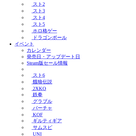
スト2
スト3
スト4
スト5
ホロ格ゲー
ドラゴンボール
イベント
カレンダー
発売日・アップデート日
Steam版セール情報
スト6
餓狼伝説
2XKO
鉄拳
グラブル
バーチャ
KOF
ギルティギア
サムスピ
UNI