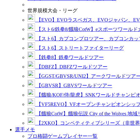
世界規模大会・リーグ
【EVO】EVOラスベガス、EVOジャパン、E
【スト6/鉄拳8/餓狼CotW】eスポーツワール
【スト6】カプコンプロツアー、カプコンカッ
【スト6】ストリートファイターリーグ
【鉄拳8】鉄拳ワールドツアー
【DBFZ】DBFZワールドツアー
【GGST/GBVSR/UNI2】アークワールドツア
【GBVSR】GBVSワールドツアー
【餓狼/KOF/侍/龍虎】SNKワールドチャンピ
【VF5REVO】VFオープンチャンピオンシッ
【餓狼CotW】餓狼伝説 City of the Wolves 地
【2XKO】コンペティティブシリーズ（非世
選手メモ
プロ格闘ゲームプレイヤー一覧