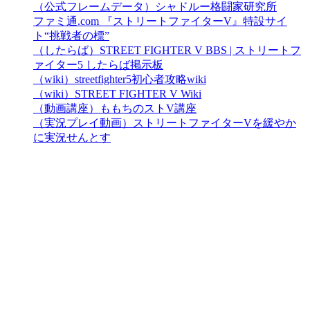
（公式フレームデータ）シャドルー格闘家研究所
ファミ通.com 『ストリートファイターV』特設サイ
ト“挑戦者の標”
（したらば）STREET FIGHTER V BBS | ストリートフ
ァイター5 したらば掲示板
（wiki）streetfighter5初心者攻略wiki
（wiki）STREET FIGHTER V Wiki
（動画講座）ももちのストV講座
（実況プレイ動画）ストリートファイターVを緩やか
に実況せんとす