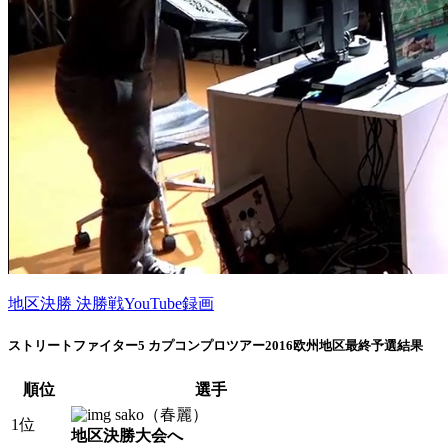
地区決勝 決勝戦YouTube録画
ストリートファイター5 カプコンプロツアー2016欧州地区最終予選結果
順位
選手
sako（春麗）
1位
地区決勝大会へ