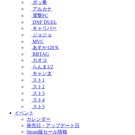
ポッ拳
アルカナ
電撃FC
DNF DUEL
キャリバー
ジョジョ
MVC
あすか120％
BBTAG
カオコ
らんま1/2
キャン太
スト1
スト2
スト3
スト4
スト5
イベント
カレンダー
発売日・アップデート日
Steam版セール情報