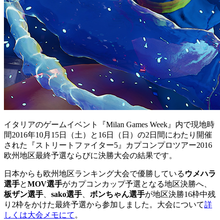
イタリアのゲームイベント『Milan Games Week』内で現地時
間2016年10月15日（土）と16日（日）の2日間にわたり開催
された『ストリートファイター5』カプコンプロツアー2016
欧州地区最終予選ならびに決勝大会の結果です。
日本からも欧州地区ランキング大会で優勝している
ウメハラ
選手
と
MOV選手
がカプコンカップ予選となる地区決勝へ、
板ザン選手
、
sako選手
、
ボンちゃん選手
が地区決勝16枠中残
り2枠をかけた最終予選から参加しました。大会について
詳
しくは大会メモにて
。