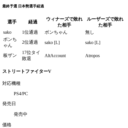
最終予選 日本勢選手経過
ウィナーズで敗れ
ルーザーズで敗れ
選手
経過
た相手
た相手
sako
1位通過
ボンちゃん
無し
ボンち
2位通過
sako [L]
sako [L]
ゃん
17位タイ
板ザン
AltAccount
Atropos
敗退
ストリートファイターV
対応機種
PS4/PC
発売日
発売中
価格