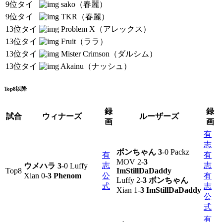
9位タイ
sako（春麗）
9位タイ
TKR（春麗）
13位タイ
Problem X（アレックス）
13位タイ
Fruit（ララ）
13位タイ
Mister Crimson（ダルシム）
13位タイ
Akainu（ナッシュ）
Top8以降
録
録
試合
ウィナーズ
ルーザーズ
画
画
有
志
ボンちゃん 3
-0 Packz
有
有
MOV 2-
3
志
志
ウメハラ 3
-0 Luffy
Top8
ImStillDaDaddy
Xian 0-
3 Phenom
公
有
Luffy 2-
3 ボンちゃん
式
志
Xian 1-
3 ImStillDaDaddy
公
式
有