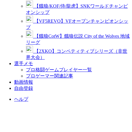
【餓狼/KOF/侍/龍虎】SNKワールドチャンピ
オンシップ
【VF5REVO】VFオープンチャンピオンシッ
プ
【餓狼CotW】餓狼伝説 City of the Wolves 地域
リーグ
【2XKO】コンペティティブシリーズ（非世
界大会）
選手メモ
プロ格闘ゲームプレイヤー一覧
プロゲーマー関連記事
動画情報
自由登録
ヘルプ