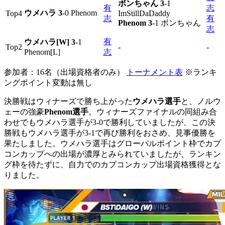
ボンちゃん 3
-1
有
志
ウメハラ 3
-0 Phenom
Top4
ImStillDaDaddy
志
有
Phenom 3
-1 ボンちゃん
志
有
ウメハラ[W] 3
-1
Top2
-
-
Phenom[L]
志
参加者：16名（出場資格者のみ）
トーナメント表
※ランキ
ングポイント変動は無し
決勝戦はウィナーズで勝ち上がった
ウメハラ選手
と、ノルウ
ェーの強豪
Phenom選手
。ウィナーズファイナルの同組み合
わせでもウメハラ選手が3-0で勝利していましたが、この決
勝戦もウメハラ選手が3-1で再び勝利をおさめ、見事優勝を
果たしました。ウメハラ選手はグローバルポイント枠でカプ
コンカップへの出場が濃厚とみられていましたが、ランキン
グ枠を待たずに、自力でのカプコンカップ出場資格獲得とな
りました。