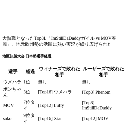
大熱戦となったTop8L「ImStillDaDaddyガイル vs MOV春
麗」。地元欧州勢の活躍に熱い実況が繰り広げられた
地区決勝大会 日本勢選手経過
ウィナーズで敗れた
ルーザーズで敗れた
選手
経過
相手
相手
ウメハラ
1位
無し
無し
ボンちゃ
3位
[Top16] ウメハラ
[Top3] Phenom
ん
7位タ
[Top8]
MOV
[Top12] Luffy
ImStillDaDaddy
イ
9位タ
sako
[Top16] Xian
[Top12] MOV
イ