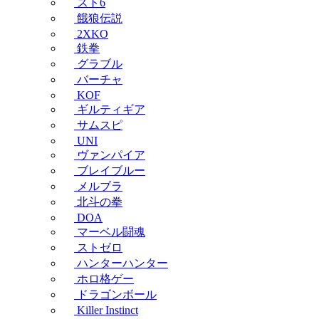
スト6
餓狼伝説
2XKO
鉄拳
グラブル
バーチャ
KOF
ギルティギア
サムスピ
UNI
ヴァンパイア
ブレイブルー
メルブラ
北斗の拳
DOA
マーベル闘魂
ストゼロ
ハンターハンター
ホロ格ゲー
ドラゴンボール
Killer Instinct