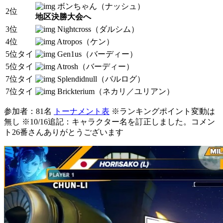
ボンちゃん（ナッシュ）
2位
地区決勝大会へ
3位
Nightcross（ダルシム）
4位
Atropos（ケン）
5位タイ
Gen1us（バーディー）
5位タイ
Atrosh（バーディー）
7位タイ
Splendidnull（バルログ）
7位タイ
Brickterium（ネカリ／ユリアン）
参加者：81名
トーナメント表
※ランキングポイント変動は
無し ※10/16追記：キャラクター名を訂正しました。コメン
ト26番さんありがとうございます