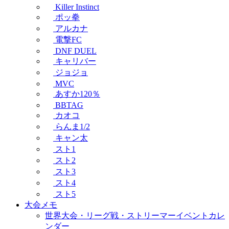
Killer Instinct
ポッ拳
アルカナ
電撃FC
DNF DUEL
キャリバー
ジョジョ
MVC
あすか120％
BBTAG
カオコ
らんま1/2
キャン太
スト1
スト2
スト3
スト4
スト5
大会メモ
世界大会・リーグ戦・ストリーマーイベントカレ
ンダー