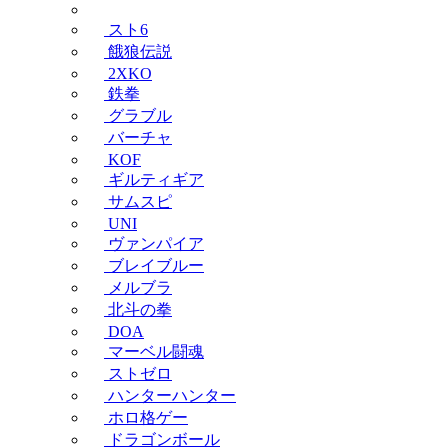
スト6
餓狼伝説
2XKO
鉄拳
グラブル
バーチャ
KOF
ギルティギア
サムスピ
UNI
ヴァンパイア
ブレイブルー
メルブラ
北斗の拳
DOA
マーベル闘魂
ストゼロ
ハンターハンター
ホロ格ゲー
ドラゴンボール