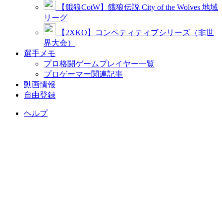
【餓狼CotW】餓狼伝説 City of the Wolves 地域
リーグ
【2XKO】コンペティティブシリーズ（非世
界大会）
選手メモ
プロ格闘ゲームプレイヤー一覧
プロゲーマー関連記事
動画情報
自由登録
ヘルプ