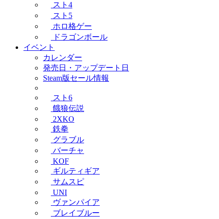
スト4
スト5
ホロ格ゲー
ドラゴンボール
イベント
カレンダー
発売日・アップデート日
Steam版セール情報
スト6
餓狼伝説
2XKO
鉄拳
グラブル
バーチャ
KOF
ギルティギア
サムスピ
UNI
ヴァンパイア
ブレイブルー