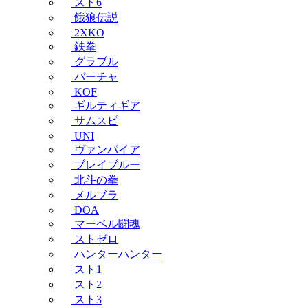
スト6
餓狼伝説
2XKO
鉄拳
グラブル
バーチャ
KOF
ギルティギア
サムスピ
UNI
ヴァンパイア
ブレイブルー
北斗の拳
メルブラ
DOA
マーベル闘魂
ストゼロ
ハンターハンター
スト1
スト2
スト3