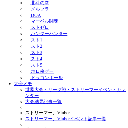
北斗の拳
メルブラ
DOA
マーベル闘魂
ストゼロ
ハンターハンター
スト1
スト2
スト3
スト4
スト5
ホロ格ゲー
ドラゴンボール
大会メモ
世界大会・リーグ戦・ストリーマーイベントカレ
ンダー
大会結果記事一覧
ストリーマー、Vtuber
ストリーマー、Vtuberイベント記事一覧