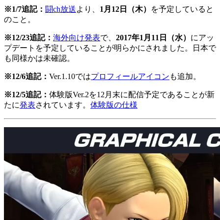
※1/7追記：
闘ch放送
より、
1月12日（木）
を予定していると
のこと。
※12/23追記：
海外向け発表
で、
2017年1月11日（水）
にアッ
プデートを予定していることが明らかにされました。日本で
も同様かは未確認。
※12/6追記：
Ver.1.10では
プロフィールアイコン
も追加。
※12/5追記：
体験版Ver.2を12月末に配信予定であることが新
たに
発表
されています。
体験版の仕様