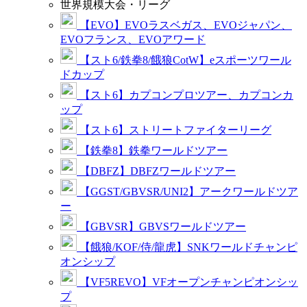
世界規模大会・リーグ
【EVO】EVOラスベガス、EVOジャパン、
EVOフランス、EVOアワード
【スト6/鉄拳8/餓狼CotW】eスポーツワール
ドカップ
【スト6】カプコンプロツアー、カプコンカ
ップ
【スト6】ストリートファイターリーグ
【鉄拳8】鉄拳ワールドツアー
【DBFZ】DBFZワールドツアー
【GGST/GBVSR/UNI2】アークワールドツア
ー
【GBVSR】GBVSワールドツアー
【餓狼/KOF/侍/龍虎】SNKワールドチャンピ
オンシップ
【VF5REVO】VFオープンチャンピオンシッ
プ