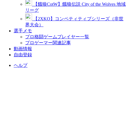
【餓狼CotW】餓狼伝説 City of the Wolves 地域
リーグ
【2XKO】コンペティティブシリーズ（非世
界大会）
選手メモ
プロ格闘ゲームプレイヤー一覧
プロゲーマー関連記事
動画情報
自由登録
ヘルプ