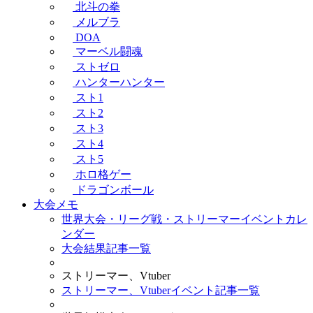
北斗の拳
メルブラ
DOA
マーベル闘魂
ストゼロ
ハンターハンター
スト1
スト2
スト3
スト4
スト5
ホロ格ゲー
ドラゴンボール
大会メモ
世界大会・リーグ戦・ストリーマーイベントカレ
ンダー
大会結果記事一覧
ストリーマー、Vtuber
ストリーマー、Vtuberイベント記事一覧