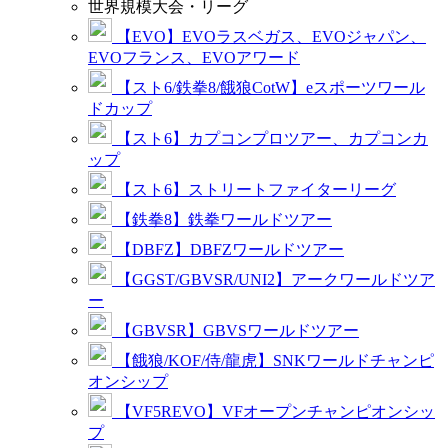
世界規模大会・リーグ
【EVO】EVOラスベガス、EVOジャパン、
EVOフランス、EVOアワード
【スト6/鉄拳8/餓狼CotW】eスポーツワール
ドカップ
【スト6】カプコンプロツアー、カプコンカ
ップ
【スト6】ストリートファイターリーグ
【鉄拳8】鉄拳ワールドツアー
【DBFZ】DBFZワールドツアー
【GGST/GBVSR/UNI2】アークワールドツア
ー
【GBVSR】GBVSワールドツアー
【餓狼/KOF/侍/龍虎】SNKワールドチャンピ
オンシップ
【VF5REVO】VFオープンチャンピオンシッ
プ