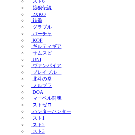
スト6
餓狼伝説
2XKO
鉄拳
グラブル
バーチャ
KOF
ギルティギア
サムスピ
UNI
ヴァンパイア
ブレイブルー
北斗の拳
メルブラ
DOA
マーベル闘魂
ストゼロ
ハンターハンター
スト1
スト2
スト3