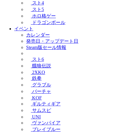
スト4
スト5
ホロ格ゲー
ドラゴンボール
イベント
カレンダー
発売日・アップデート日
Steam版セール情報
スト6
餓狼伝説
2XKO
鉄拳
グラブル
バーチャ
KOF
ギルティギア
サムスピ
UNI
ヴァンパイア
ブレイブルー