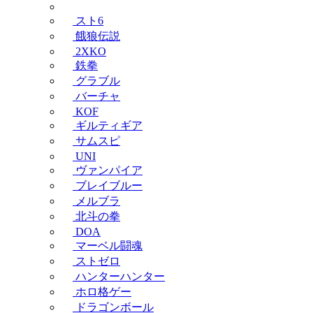
スト6
餓狼伝説
2XKO
鉄拳
グラブル
バーチャ
KOF
ギルティギア
サムスピ
UNI
ヴァンパイア
ブレイブルー
メルブラ
北斗の拳
DOA
マーベル闘魂
ストゼロ
ハンターハンター
ホロ格ゲー
ドラゴンボール