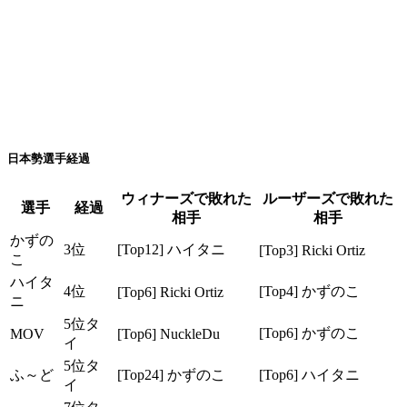
日本勢選手経過
ウィナーズで敗れた
ルーザーズで敗れた
選手
経過
相手
相手
かずの
3位
[Top12] ハイタニ
[Top3] Ricki Ortiz
こ
ハイタ
4位
[Top4] かずのこ
[Top6] Ricki Ortiz
ニ
5位タ
[Top6] かずのこ
MOV
[Top6] NuckleDu
イ
5位タ
ふ～ど
[Top24] かずのこ
[Top6] ハイタニ
イ