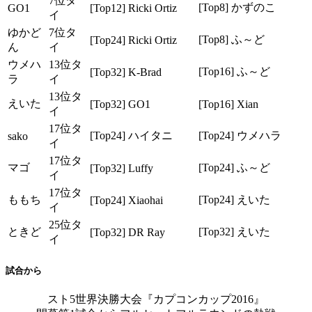
7位タ
[Top8] かずのこ
GO1
[Top12] Ricki Ortiz
イ
ゆかど
7位タ
[Top8] ふ～ど
[Top24] Ricki Ortiz
ん
イ
ウメハ
13位タ
[Top16] ふ～ど
[Top32] K-Brad
ラ
イ
13位タ
えいた
[Top32] GO1
[Top16] Xian
イ
17位タ
[Top24] ハイタニ
[Top24] ウメハラ
sako
イ
17位タ
マゴ
[Top24] ふ～ど
[Top32] Luffy
イ
17位タ
ももち
[Top24] えいた
[Top24] Xiaohai
イ
25位タ
ときど
[Top32] えいた
[Top32] DR Ray
イ
試合から
スト5世界決勝大会『カプコンカップ2016』