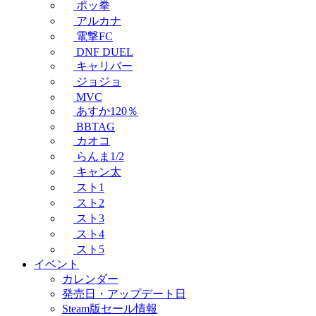
ポッ拳
アルカナ
電撃FC
DNF DUEL
キャリバー
ジョジョ
MVC
あすか120％
BBTAG
カオコ
らんま1/2
キャン太
スト1
スト2
スト3
スト4
スト5
イベント
カレンダー
発売日・アップデート日
Steam版セール情報