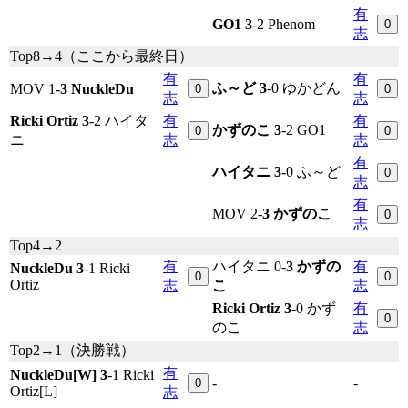
有
GO1 3
-2 Phenom
0
志
Top8→4（ここから最終日）
有
有
ふ～ど 3
-0 ゆかどん
MOV 1-
3 NuckleDu
0
0
志
志
Ricki Ortiz 3
-2 ハイタ
有
有
かずのこ 3
-2 GO1
0
0
ニ
志
志
有
ハイタニ 3
-0 ふ～ど
0
志
有
MOV 2-
3 かずのこ
0
志
Top4→2
有
ハイタニ 0-
3 かずの
有
NuckleDu 3
-1 Ricki
0
0
Ortiz
志
こ
志
Ricki Ortiz 3
-0 かず
有
0
のこ
志
Top2→1（決勝戦）
有
NuckleDu[W] 3
-1 Ricki
-
-
0
Ortiz[L]
志