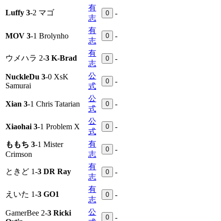
有
Luffy 3
-2 マゴ
-
0
志
有
MOV 3
-1 Brolynho
-
0
志
有
ウメハラ 2-
3 K-Brad
-
0
志
公
NuckleDu 3
-0 XsK
-
0
Samurai
式
公
Xian 3
-1 Chris Tatarian
-
0
式
公
Xiaohai 3
-1 Problem X
-
0
式
有
ももち 3
-1 Mister
-
0
Crimson
志
有
ときど 1-
3 DR Ray
-
0
志
有
えいた 1-
3 GO1
-
0
志
公
GamerBee 2-
3 Ricki
-
0