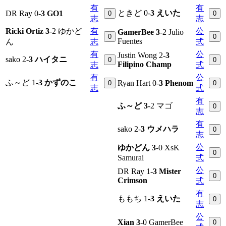
有
有
ときど 0-
3 えいた
DR Ray 0-
3 GO1
0
0
志
志
Ricki Ortiz 3
-2 ゆかど
有
公
GamerBee 3
-2 Julio
0
0
Fuentes
ん
志
式
有
公
Justin Wong 2-
3
sako 2-
3 ハイタニ
0
0
Filipino Champ
志
式
有
公
ふ～ど 1-
3 かずのこ
Ryan Hart 0-
3 Phenom
0
0
志
式
有
ふ～ど 3
-2 マゴ
0
志
有
sako 2-
3 ウメハラ
0
志
公
ゆかどん 3
-0 XsK
0
Samurai
式
公
DR Ray 1-
3 Mister
0
Crimson
式
有
ももち 1-
3 えいた
0
志
公
Xian 3
-0 GamerBee
0