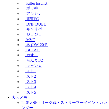
Killer Instinct
ポッ拳
アルカナ
電撃FC
DNF DUEL
キャリバー
ジョジョ
MVC
あすか120％
BBTAG
カオコ
らんま1/2
キャン太
スト1
スト2
スト3
スト4
スト5
大会メモ
世界大会・リーグ戦・ストリーマーイベントカレ
ンダー