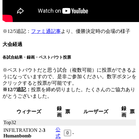
※12/5追記：
ファミ通記事
より、優勝決定時の会場の様子
大会経過
各試合結果・録画・ベストバウト投票
※ベストバウトだと思う試合（複数可能）に投票ができるよ
うになっていますので、是非ご参加ください。数字ボタンを
クリックすると投票が可能です。
※12/7追記：
投票を締め切りました。たくさんのご協力あり
がとうございました。
録
録
ウィナーズ
票
ルーザーズ
票
画
画
Top32
公
INFILTRATION 2-
3
-
0
Humanbomb
式