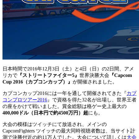
日本時間で2016年12月3日（土）と4日（日）の2日間、アメ
リカで
『ストリートファイター5』
世界決勝大会
『Capcom
Cup 2016（カプコンカップ）』
が開催されました。
カプコンカップ2016には一年を通して開催されてきた『
カプ
コンプロツアー2016
』で資格を得た32名が出場し、世界王者
の座をかけて戦いました。賞金総額は格ゲー史上最大の
400,000ドル（日本円で約4500万円）超
にも。
大会の模様はツイッチにて放送され、メインの
CapcomFighters ツイッチの最大同時視聴者数は、当サイト計
測で決勝付近の約11万人でした。大会について詳しくは
大会