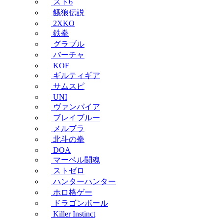
スト6
餓狼伝説
2XKO
鉄拳
グラブル
バーチャ
KOF
ギルティギア
サムスピ
UNI
ヴァンパイア
ブレイブルー
メルブラ
北斗の拳
DOA
マーベル闘魂
ストゼロ
ハンターハンター
ホロ格ゲー
ドラゴンボール
Killer Instinct