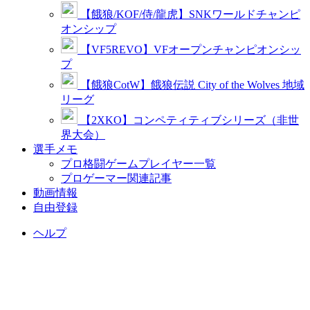
【餓狼/KOF/侍/龍虎】SNKワールドチャンピ
オンシップ
【VF5REVO】VFオープンチャンピオンシッ
プ
【餓狼CotW】餓狼伝説 City of the Wolves 地域
リーグ
【2XKO】コンペティティブシリーズ（非世
界大会）
選手メモ
プロ格闘ゲームプレイヤー一覧
プロゲーマー関連記事
動画情報
自由登録
ヘルプ