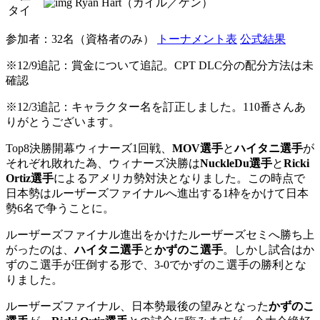
Ryan Hart（ガイル／ケン）
タイ
参加者：32名（資格者のみ）
トーナメント表
公式結果
※12/9追記：賞金について追記。CPT DLC分の配分方法は未
確認
※12/3追記：キャラクター名を訂正しました。110番さんあ
りがとうございます。
Top8決勝開幕ウィナーズ1回戦、
MOV選手
と
ハイタニ選手
が
それぞれ敗れた為、ウィナーズ決勝は
NuckleDu選手
と
Ricki
Ortiz選手
によるアメリカ勢対決となりました。この時点で
日本勢はルーザーズファイナルへ進出する1枠をかけて日本
勢6名で争うことに。
ルーザーズファイナル進出をかけたルーザーズセミへ勝ち上
がったのは、
ハイタニ選手
と
かずのこ選手
。しかし試合はか
ずのこ選手が圧倒する形で、3-0でかずのこ選手の勝利とな
りました。
ルーザーズファイナル、日本勢最後の望みとなった
かずのこ