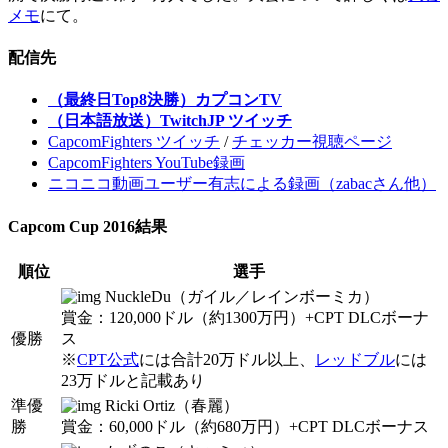
メモ
にて。
配信先
（最終日Top8決勝）カプコンTV
（日本語放送）TwitchJP ツイッチ
CapcomFighters ツイッチ
/
チェッカー視聴ページ
CapcomFighters YouTube録画
ニコニコ動画ユーザー有志による録画（zabacさん他）
Capcom Cup 2016結果
順位
選手
NuckleDu（ガイル／レインボーミカ）
賞金：120,000ドル（約1300万円）+CPT DLCボーナ
優勝
ス
※
CPT公式
には合計20万ドル以上、
レッドブル
には
23万ドルと記載あり
準優
Ricki Ortiz（春麗）
勝
賞金：60,000ドル（約680万円）+CPT DLCボーナス