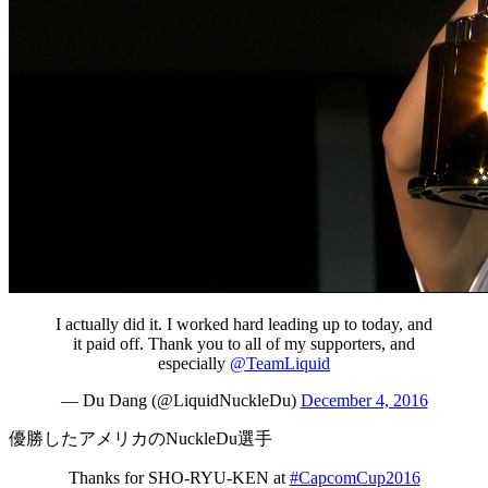
I actually did it. I worked hard leading up to today, and
it paid off. Thank you to all of my supporters, and
especially
@TeamLiquid
— Du Dang (@LiquidNuckleDu)
December 4, 2016
優勝したアメリカのNuckleDu選手
Thanks for SHO-RYU-KEN at
#CapcomCup2016