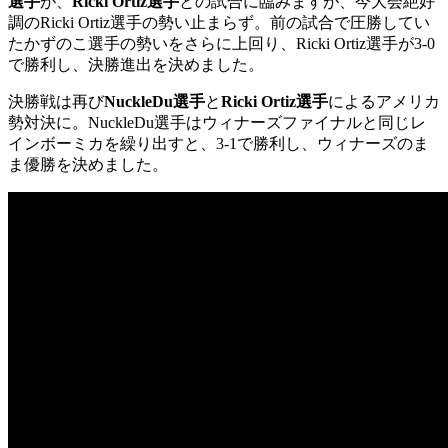
選手
が、
Ricki Ortiz選手
との試合に臨みますが、今大会絶好
調のRicki Ortiz選手の勢い止まらず。前の試合で圧勝してい
たかずのこ選手の勢いをさらに上回り、Ricki Ortiz選手が3-0
で勝利し、決勝進出を決めました。
決勝戦は再び
NuckleDu選手
と
Ricki Ortiz選手
によるアメリカ
勢対決に。NuckleDu選手はウィナーズファイナルと同じレ
インボーミカを繰り出すと、3-1で勝利し、ウィナーズのま
ま優勝を決めました。