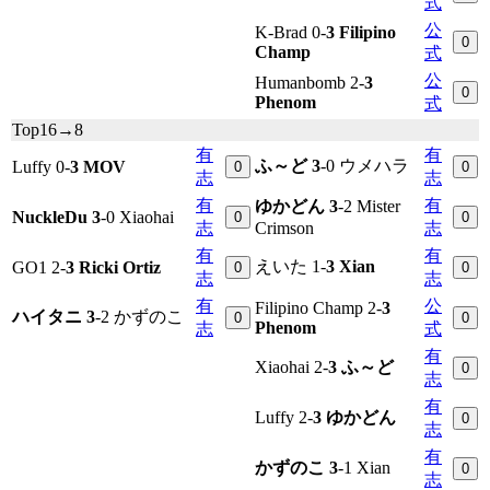
式
公
K-Brad 0-
3 Filipino
0
Champ
式
公
Humanbomb 2-
3
0
Phenom
式
Top16→8
有
有
ふ～ど 3
-0 ウメハラ
Luffy 0-
3 MOV
0
0
志
志
有
有
ゆかどん 3
-2 Mister
NuckleDu 3
-0 Xiaohai
0
0
志
Crimson
志
有
有
えいた 1-
3 Xian
GO1 2-
3 Ricki Ortiz
0
0
志
志
有
公
Filipino Champ 2-
3
ハイタニ 3
-2 かずのこ
0
0
Phenom
志
式
有
Xiaohai 2-
3 ふ～ど
0
志
有
Luffy 2-
3 ゆかどん
0
志
有
かずのこ 3
-1 Xian
0
志