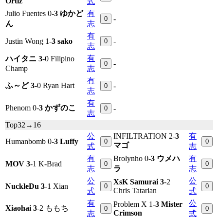
Ortiz
式
Julio Fuentes 0-
3 ゆかど
有
-
0
ん
志
有
Justin Wong 1-
3 sako
-
0
志
有
ハイタニ 3
-0 Filipino
-
0
Champ
志
有
ふ～ど 3
-0 Ryan Hart
-
0
志
有
Phenom 0-
3 かずのこ
-
0
志
Top32→16
公
INFILTRATION 2-
3
有
Humanbomb 0-
3 Luffy
0
0
マゴ
式
志
有
Brolynho 0-
3 ウメハ
有
MOV 3
-1 K-Brad
0
0
志
ラ
志
公
公
XsK Samurai 3
-2
NuckleDu 3
-1 Xian
0
0
Chris Tatarian
式
式
有
公
Problem X 1-
3 Mister
Xiaohai 3
-2 ももち
0
0
Crimson
志
式