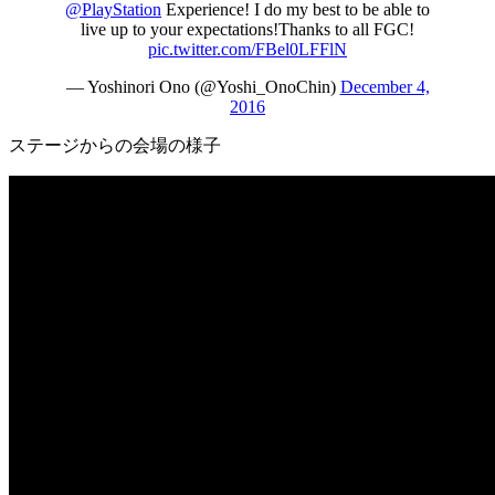
@PlayStation
Experience! I do my best to be able to
live up to your expectations!Thanks to all FGC!
pic.twitter.com/FBel0LFFlN
— Yoshinori Ono (@Yoshi_OnoChin)
December 4,
2016
ステージからの会場の様子