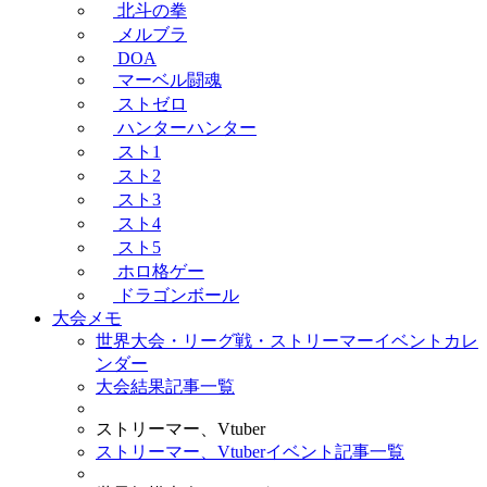
北斗の拳
メルブラ
DOA
マーベル闘魂
ストゼロ
ハンターハンター
スト1
スト2
スト3
スト4
スト5
ホロ格ゲー
ドラゴンボール
大会メモ
世界大会・リーグ戦・ストリーマーイベントカレ
ンダー
大会結果記事一覧
ストリーマー、Vtuber
ストリーマー、Vtuberイベント記事一覧