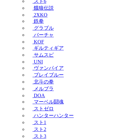
スト6
餓狼伝説
2XKO
鉄拳
グラブル
バーチャ
KOF
ギルティギア
サムスピ
UNI
ヴァンパイア
ブレイブルー
北斗の拳
メルブラ
DOA
マーベル闘魂
ストゼロ
ハンターハンター
スト1
スト2
スト3