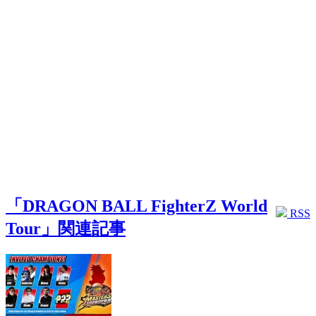
「DRAGON BALL FighterZ World
RSS
Tour」関連記事