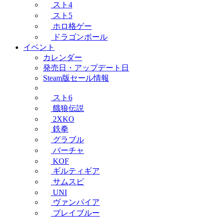
スト4
スト5
ホロ格ゲー
ドラゴンボール
イベント
カレンダー
発売日・アップデート日
Steam版セール情報
スト6
餓狼伝説
2XKO
鉄拳
グラブル
バーチャ
KOF
ギルティギア
サムスピ
UNI
ヴァンパイア
ブレイブルー