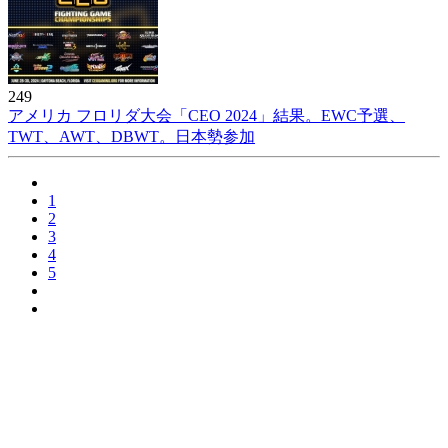
249
アメリカ フロリダ大会「CEO 2024」結果。EWC予選、
TWT、AWT、DBWT。日本勢参加
1
2
3
4
5