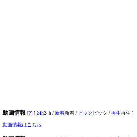
動画情報
[?]
[
24h
24h
/
新着
新着
/
ピック
ピック
/
再生
再生
]
動画情報はこちら