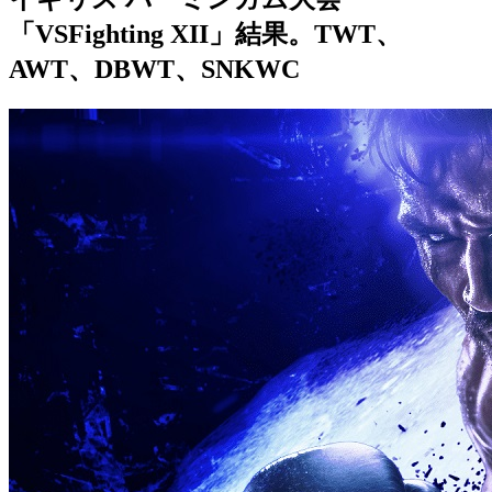
「VSFighting XII」結果。TWT、
AWT、DBWT、SNKWC