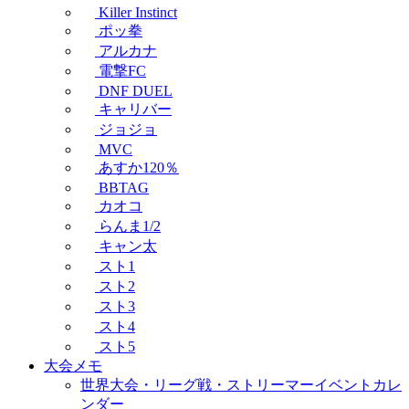
Killer Instinct
ポッ拳
アルカナ
電撃FC
DNF DUEL
キャリバー
ジョジョ
MVC
あすか120％
BBTAG
カオコ
らんま1/2
キャン太
スト1
スト2
スト3
スト4
スト5
大会メモ
世界大会・リーグ戦・ストリーマーイベントカレ
ンダー