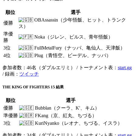
順位
選手
OBAssassin（少年悟飯、ヒット、トランク
優勝
ス）
準優
Noka（ジレン、ビルス、青年悟飯）
勝
3位
FullMetalFury（ナッパ、亀仙人、天津飯）
4位
Plug（青悟空、ビーデル、ナッパ）
参加者数：46名（ダブルエリミ） / トーナメント表：
start.gg
/ 録画：
ツイッチ
THE KING OF FIGHTERS 15 結果
順位
選手
優勝
Bubblan（クーラ、K'、キム）
準優勝
FKang（京、紅丸、ちづる）
3位
KuriNyanko（レオナ、ちづる、イスラ）
参加者数：34名（ダブルエリミ） / トーナメント表：
start.gg