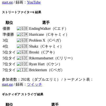
start.gg
/ 録画：
YouTube
ストリートファイター6 結果
順位
選手
優勝
EndingWalker（Cエド）
準優勝
Hurricane（Cキャミィ）
3位
Problem X（Cベガ）
4位
Shakz（Cキャミィ）
5位タイ
Broski（Cアキ）
5位タイ
Rikemansbarnet（Cリリー）
7位タイ
Ryan Hart（Cケン）
7位タイ
Brickterium（Cベガ）
参加者数：292名（ダブルエリミ） / トーナメント表：
start.gg
/ 録画：
ツイッチ
ギルティギア ストライヴ 結果
順位
選手