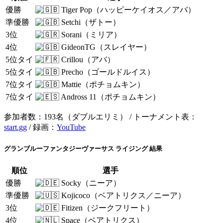
優勝
Tiger Pop（ハッピーケイオス／アバ）
準優勝
Setchi（ザトー）
3位
Sorani（ミリア）
4位
GideonTG（スレイヤー）
5位タイ
Crillou（アバ）
5位タイ
Precho（ゴールドルイス）
7位タイ
Mattie（ポチョムキン）
7位タイ
Andross 11（ポチョムキン）
参加者数：193名（ダブルエリミ） / トーナメント表：
start.gg
/ 録画：
YouTube
グランブルーファンタジーヴァーサス ライジング 結果
順位
選手
優勝
Socky（ニーア）
準優勝
Kojicoco（ベアトリクス／ニーア）
3位
Fitizen（ジークフリート）
4位
Space（ベアトリクス）