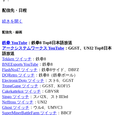
配信先・日程
続きを開く
配信先・録画
鉄拳 YouTube
：鉄拳8 Top8日本語放送
アークシステムワークス YouTube
：GGST、UNI2 Top8日本
語放送
Tekken ツイッチ
：鉄拳8
BNEEsports YouTube
：鉄拳8
FlashNo47 ツイッチ
：鉄拳8サイド、DBFZ
DQRetro ツイッチ
：鉄拳8（鉄拳ボール）
ElectronicDojo ツイッチ
：スト6、GGST
TrongGang ツイッチ
：GGST、KOF15
Cakekattekoi ツイッチ
：GBVSR
Singo ツイッチ
：スパ2X、ストIII3rd
Neffross ツイッチ
：UNI2
Ghost ツイッチ
：ウル4、UMVC3
SuperMinerBattleFarm ツイッチ
：BBCF