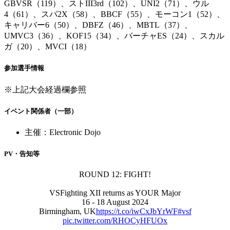
GBVSR（119）、ストIII3rd（102）、UNI2（71）、ウル
4（61）、スパ2X（58）、BBCF（55）、モーコン1（52）、
キャリバー6（50）、DBFZ（46）、MBTL（37）、
UMVC3（36）、KOF15（34）、バーチャES（24）、スカル
ガ（20）、MVCI（18）
参加選手情報
※上記大会経過欄参照
イベント関係者（一部）
主催：Electronic Dojo
PV・告知等
ROUND 12: FIGHT!
VSFighting XII returns as YOUR Major
16 - 18 August 2024
Birmingham, UK
https://t.co/iwCxJbYrWF
#vsf
pic.twitter.com/RHOCyHFUOx