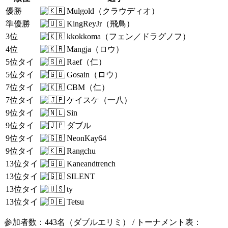
優勝
Mulgold（クラウディオ）
準優勝
KingReyJr（飛鳥）
3位
kkokkoma（フェン／ドラグノフ）
4位
Mangja（ロウ）
5位タイ
Raef（仁）
5位タイ
Gosain（ロウ）
7位タイ
CBM（仁）
7位タイ
ケイスケ（一八）
9位タイ
Sin
9位タイ
ダブル
9位タイ
NeonKay64
9位タイ
Rangchu
13位タイ
Kaneandtrench
13位タイ
SILENT
13位タイ
ty
13位タイ
Tetsu
参加者数：443名（ダブルエリミ） / トーナメント表：