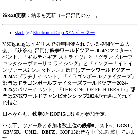
※8/20更新
：結果を更新（一部部門のみ）。
start.gg
/
Electronic Dojo X/ツイッター
VSFightingはイギリスで例年開催されている格闘ゲーム大
会。『鉄拳8』部門は
鉄拳ワールドツアー2024
のマスターイ
ベント、『ギルティギア ストライヴ』と『グランブルーフ
ァンタジーヴァーサス ライジング』と『アンダーナイトイ
ンヴァース2 シスタセレス』部門は
アークワールドツアー
2024
のプラチナイベント、『ドラゴンボールファイターズ』
部門は
ドラゴンボールファイターズワールドツアー2024-
2025
のパワーイベント、『THE KING OF FIGHTERS 15』部
門は
SNKワールドチャンピオンシップ2024
の予選にそれぞ
れ指定。
日本からも、
鉄拳8
と
KOF15
に数名が参加予定。
※以下、ツアー系と参加者数上位の
鉄拳8、スト6、GGST、
GBVSR、UNI2、DBFZ、KOF15
部門を中心に記載していま
す：