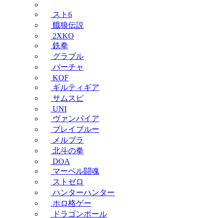
スト6
餓狼伝説
2XKO
鉄拳
グラブル
バーチャ
KOF
ギルティギア
サムスピ
UNI
ヴァンパイア
ブレイブルー
メルブラ
北斗の拳
DOA
マーベル闘魂
ストゼロ
ハンターハンター
ホロ格ゲー
ドラゴンボール