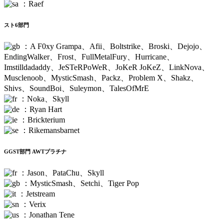
：Raef
スト6部門
：A F0xy Grampa、Afii、Boltstrike、Broski、Dejojo、
EndingWalker、Frost、FullMetalFury、Hurricane、
Imstilldadaddy、JeSTeRPoWeR、JoKeR JoKeZ、LinkNova、
Musclenoob、MysticSmash、Packz、Problem X、Shakz、
Shivs、SoundBoi、Suleymon、TalesOfMrE
：Noka、Skyll
：Ryan Hart
：Brickterium
：Rikemansbarnet
GGST部門 AWTプラチナ
：Jason、PataChu、Skyll
：MysticSmash、Setchi、Tiger Pop
：Jetstream
：Verix
：Jonathan Tene