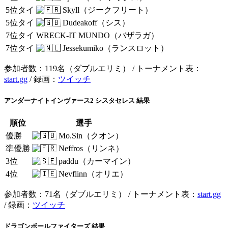
5位タイ
Skyll（ジークフリート）
5位タイ
Dudeakoff（シス）
7位タイ
WRECK-IT MUNDO（バザラガ）
7位タイ
Jessekumiko（ランスロット）
参加者数：119名（ダブルエリミ） / トーナメント表：
start.gg
/ 録画：
ツイッチ
アンダーナイトインヴァース2 シスタセレス 結果
順位
選手
優勝
Mo.Sin（クオン）
準優勝
Neffros（リンネ）
3位
paddu（カーマイン）
4位
Nevflinn（オリエ）
参加者数：71名（ダブルエリミ） / トーナメント表：
start.gg
/ 録画：
ツイッチ
ドラゴンボールファイターズ 結果