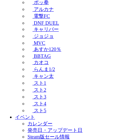
ポッ拳
アルカナ
電撃FC
DNF DUEL
キャリバー
ジョジョ
MVC
あすか120％
BBTAG
カオコ
らんま1/2
キャン太
スト1
スト2
スト3
スト4
スト5
イベント
カレンダー
発売日・アップデート日
Steam版セール情報