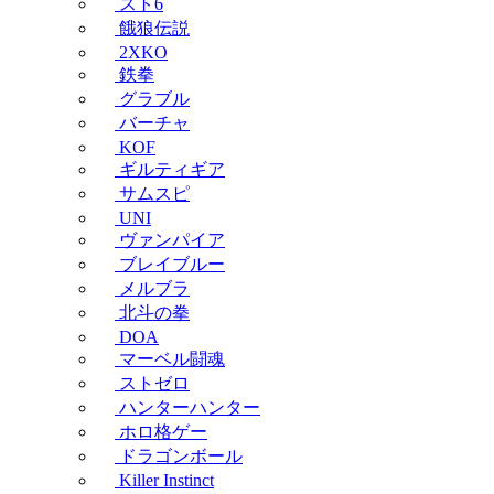
スト6
餓狼伝説
2XKO
鉄拳
グラブル
バーチャ
KOF
ギルティギア
サムスピ
UNI
ヴァンパイア
ブレイブルー
メルブラ
北斗の拳
DOA
マーベル闘魂
ストゼロ
ハンターハンター
ホロ格ゲー
ドラゴンボール
Killer Instinct