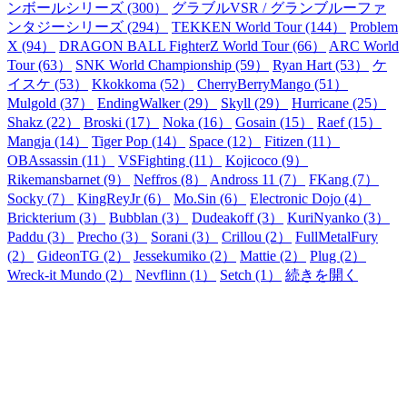
ンボールシリーズ (300）
グラブルVSR / グランブルーファ
ンタジーシリーズ (294）
TEKKEN World Tour (144）
Problem
X (94）
DRAGON BALL FighterZ World Tour (66）
ARC World
Tour (63）
SNK World Championship (59）
Ryan Hart (53）
ケ
イスケ (53）
Kkokkoma (52）
CherryBerryMango (51）
Mulgold (37）
EndingWalker (29）
Skyll (29）
Hurricane (25）
Shakz (22）
Broski (17）
Noka (16）
Gosain (15）
Raef (15）
Mangja (14）
Tiger Pop (14）
Space (12）
Fitizen (11）
OBAssassin (11）
VSFighting (11）
Kojicoco (9）
Rikemansbarnet (9）
Neffros (8）
Andross 11 (7）
FKang (7）
Socky (7）
KingReyJr (6）
Mo.Sin (6）
Electronic Dojo (4）
Brickterium (3）
Bubblan (3）
Dudeakoff (3）
KuriNyanko (3）
Paddu (3）
Precho (3）
Sorani (3）
Crillou (2）
FullMetalFury
(2）
GideonTG (2）
Jessekumiko (2）
Mattie (2）
Plug (2）
Wreck-it Mundo (2）
Nevflinn (1）
Setch (1）
続きを開く