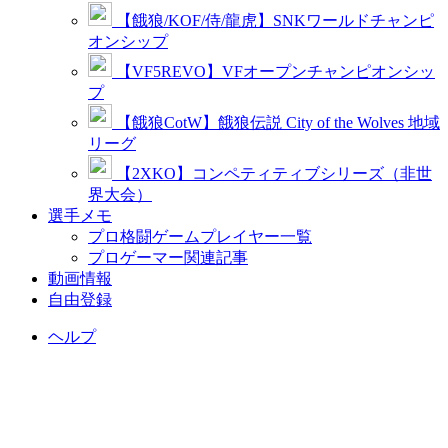
【餓狼/KOF/侍/龍虎】SNKワールドチャンピ
オンシップ
【VF5REVO】VFオープンチャンピオンシッ
プ
【餓狼CotW】餓狼伝説 City of the Wolves 地域
リーグ
【2XKO】コンペティティブシリーズ（非世
界大会）
選手メモ
プロ格闘ゲームプレイヤー一覧
プロゲーマー関連記事
動画情報
自由登録
ヘルプ