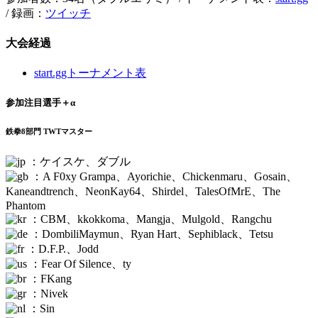
/ 録画：
ツイッチ
大会経過
start.ggトーナメント表
参加注目選手＋α
鉄拳8部門 TWTマスター
：ケイスケ、ダブル
：A F0xy Grampa、Ayorichie、Chickenmaru、Gosain、
Kaneandtrench、NeonKay64、Shirdel、TalesOfMrE、The
Phantom
：CBM、kkokkoma、Mangja、Mulgold、Rangchu
：DombiliMaymun、Ryan Hart、Sephiblack、Tetsu
：D.F.P.、Jodd
：Fear Of Silence、ty
：FKang
：Nivek
：Sin