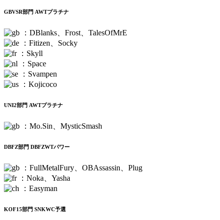
GBVSR部門 AWTプラチナ
：DBlanks、Frost、TalesOfMrE
：Fitizen、Socky
：Skyll
：Space
：Svampen
：Kojicoco
UNI2部門 AWTプラチナ
：Mo.Sin、MysticSmash
DBFZ部門 DBFZWTパワー
：FullMetalFury、OBAssassin、Plug
：Noka、Yasha
：Easyman
KOF15部門 SNKWC予選