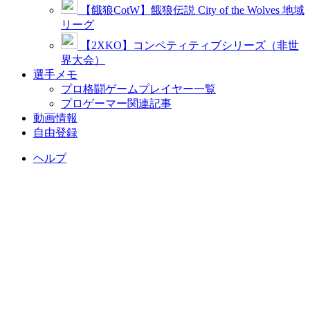
【餓狼CotW】餓狼伝説 City of the Wolves 地域
リーグ
【2XKO】コンペティティブシリーズ（非世
界大会）
選手メモ
プロ格闘ゲームプレイヤー一覧
プロゲーマー関連記事
動画情報
自由登録
ヘルプ