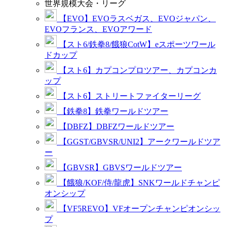
世界規模大会・リーグ
【EVO】EVOラスベガス、EVOジャパン、
EVOフランス、EVOアワード
【スト6/鉄拳8/餓狼CotW】eスポーツワール
ドカップ
【スト6】カプコンプロツアー、カプコンカ
ップ
【スト6】ストリートファイターリーグ
【鉄拳8】鉄拳ワールドツアー
【DBFZ】DBFZワールドツアー
【GGST/GBVSR/UNI2】アークワールドツア
ー
【GBVSR】GBVSワールドツアー
【餓狼/KOF/侍/龍虎】SNKワールドチャンピ
オンシップ
【VF5REVO】VFオープンチャンピオンシッ
プ