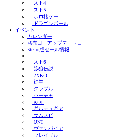
スト4
スト5
ホロ格ゲー
ドラゴンボール
イベント
カレンダー
発売日・アップデート日
Steam版セール情報
スト6
餓狼伝説
2XKO
鉄拳
グラブル
バーチャ
KOF
ギルティギア
サムスピ
UNI
ヴァンパイア
ブレイブルー