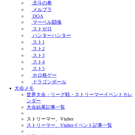
北斗の拳
メルブラ
DOA
マーベル闘魂
ストゼロ
ハンターハンター
スト1
スト2
スト3
スト4
スト5
ホロ格ゲー
ドラゴンボール
大会メモ
世界大会・リーグ戦・ストリーマーイベントカレ
ンダー
大会結果記事一覧
ストリーマー、Vtuber
ストリーマー、Vtuberイベント記事一覧