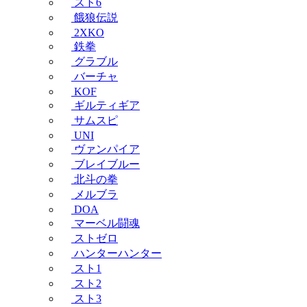
スト6
餓狼伝説
2XKO
鉄拳
グラブル
バーチャ
KOF
ギルティギア
サムスピ
UNI
ヴァンパイア
ブレイブルー
北斗の拳
メルブラ
DOA
マーベル闘魂
ストゼロ
ハンターハンター
スト1
スト2
スト3