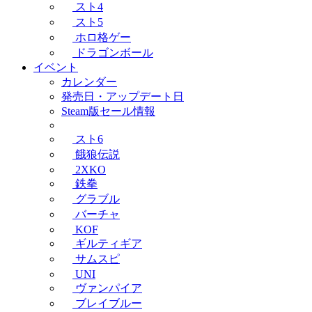
スト4
スト5
ホロ格ゲー
ドラゴンボール
イベント
カレンダー
発売日・アップデート日
Steam版セール情報
スト6
餓狼伝説
2XKO
鉄拳
グラブル
バーチャ
KOF
ギルティギア
サムスピ
UNI
ヴァンパイア
ブレイブルー