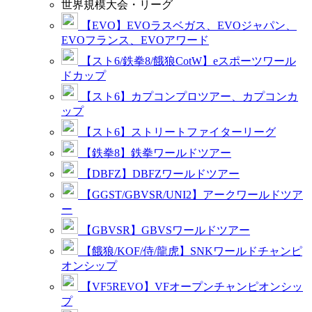
世界規模大会・リーグ
【EVO】EVOラスベガス、EVOジャパン、
EVOフランス、EVOアワード
【スト6/鉄拳8/餓狼CotW】eスポーツワール
ドカップ
【スト6】カプコンプロツアー、カプコンカ
ップ
【スト6】ストリートファイターリーグ
【鉄拳8】鉄拳ワールドツアー
【DBFZ】DBFZワールドツアー
【GGST/GBVSR/UNI2】アークワールドツア
ー
【GBVSR】GBVSワールドツアー
【餓狼/KOF/侍/龍虎】SNKワールドチャンピ
オンシップ
【VF5REVO】VFオープンチャンピオンシッ
プ