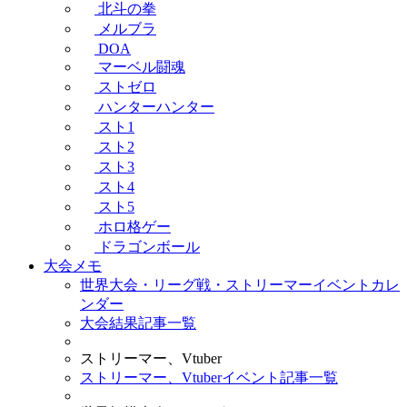
北斗の拳
メルブラ
DOA
マーベル闘魂
ストゼロ
ハンターハンター
スト1
スト2
スト3
スト4
スト5
ホロ格ゲー
ドラゴンボール
大会メモ
世界大会・リーグ戦・ストリーマーイベントカレ
ンダー
大会結果記事一覧
ストリーマー、Vtuber
ストリーマー、Vtuberイベント記事一覧