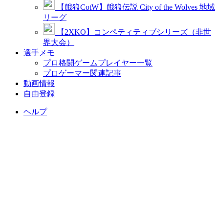
【餓狼CotW】餓狼伝説 City of the Wolves 地域
リーグ
【2XKO】コンペティティブシリーズ（非世
界大会）
選手メモ
プロ格闘ゲームプレイヤー一覧
プロゲーマー関連記事
動画情報
自由登録
ヘルプ