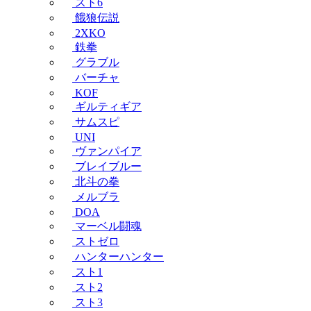
スト6
餓狼伝説
2XKO
鉄拳
グラブル
バーチャ
KOF
ギルティギア
サムスピ
UNI
ヴァンパイア
ブレイブルー
北斗の拳
メルブラ
DOA
マーベル闘魂
ストゼロ
ハンターハンター
スト1
スト2
スト3