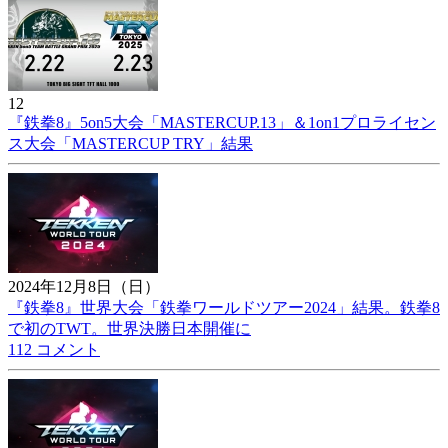
12
『鉄拳8』5on5大会「MASTERCUP.13」＆1on1プロライセン
ス大会「MASTERCUP TRY」結果
2024年12月8日（日）
『鉄拳8』世界大会「鉄拳ワールドツアー2024」結果。鉄拳8
で初のTWT。世界決勝日本開催に
112 コメント