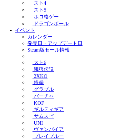
スト4
スト5
ホロ格ゲー
ドラゴンボール
イベント
カレンダー
発売日・アップデート日
Steam版セール情報
スト6
餓狼伝説
2XKO
鉄拳
グラブル
バーチャ
KOF
ギルティギア
サムスピ
UNI
ヴァンパイア
ブレイブルー