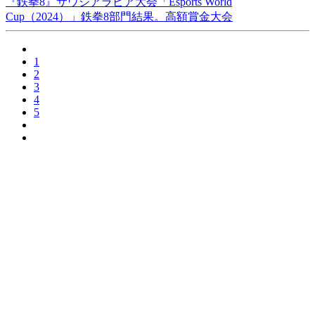
『鉄拳8』サウジアラビア大会「Esports World
Cup（2024）」鉄拳8部門結果。高額賞金大会
1
2
3
4
5