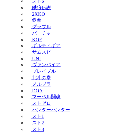
スト6
餓狼伝説
2XKO
鉄拳
グラブル
バーチャ
KOF
ギルティギア
サムスピ
UNI
ヴァンパイア
ブレイブルー
北斗の拳
メルブラ
DOA
マーベル闘魂
ストゼロ
ハンターハンター
スト1
スト2
スト3