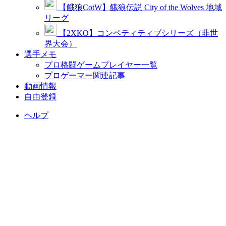
【餓狼CotW】餓狼伝説 City of the Wolves 地域
リーグ
【2XKO】コンペティティブシリーズ（非世
界大会）
選手メモ
プロ格闘ゲームプレイヤー一覧
プロゲーマー関連記事
動画情報
自由登録
ヘルプ