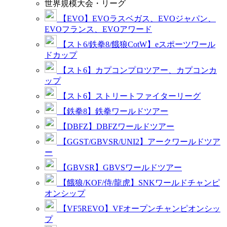
世界規模大会・リーグ
【EVO】EVOラスベガス、EVOジャパン、
EVOフランス、EVOアワード
【スト6/鉄拳8/餓狼CotW】eスポーツワール
ドカップ
【スト6】カプコンプロツアー、カプコンカ
ップ
【スト6】ストリートファイターリーグ
【鉄拳8】鉄拳ワールドツアー
【DBFZ】DBFZワールドツアー
【GGST/GBVSR/UNI2】アークワールドツア
ー
【GBVSR】GBVSワールドツアー
【餓狼/KOF/侍/龍虎】SNKワールドチャンピ
オンシップ
【VF5REVO】VFオープンチャンピオンシッ
プ