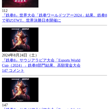
112
『鉄拳8』世界大会「鉄拳ワールドツアー2024」結果。鉄拳8
で初のTWT。世界決勝日本開催に
2024年8月24日（土）
『鉄拳8』サウジアラビア大会「Esports World
Cup（2024）」鉄拳8部門結果。高額賞金大会
147 コメント
147