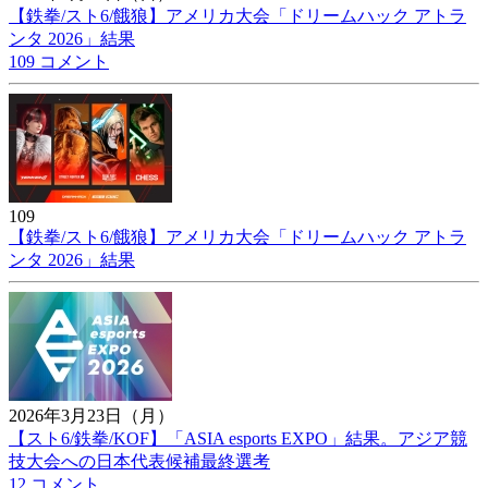
【鉄拳/スト6/餓狼】アメリカ大会「ドリームハック アトラ
ンタ 2026」結果
109 コメント
109
【鉄拳/スト6/餓狼】アメリカ大会「ドリームハック アトラ
ンタ 2026」結果
2026年3月23日（月）
【スト6/鉄拳/KOF】「ASIA esports EXPO」結果。アジア競
技大会への日本代表候補最終選考
12 コメント