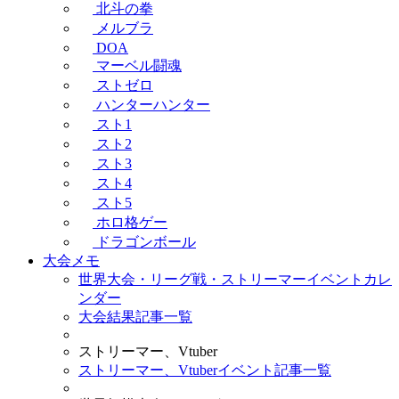
北斗の拳
メルブラ
DOA
マーベル闘魂
ストゼロ
ハンターハンター
スト1
スト2
スト3
スト4
スト5
ホロ格ゲー
ドラゴンボール
大会メモ
世界大会・リーグ戦・ストリーマーイベントカレ
ンダー
大会結果記事一覧
ストリーマー、Vtuber
ストリーマー、Vtuberイベント記事一覧