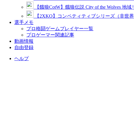
【餓狼CotW】餓狼伝説 City of the Wolves 地
【2XKO】コンペティティブシリーズ（非世
選手メモ
プロ格闘ゲームプレイヤー一覧
プロゲーマー関連記事
動画情報
自由登録
ヘルプ