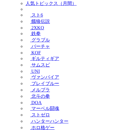
人気トピックス（月間）
スト6
餓狼伝説
2XKO
鉄拳
グラブル
バーチャ
KOF
ギルティギア
サムスピ
UNI
ヴァンパイア
ブレイブルー
メルブラ
北斗の拳
DOA
マーベル闘魂
ストゼロ
ハンターハンター
ホロ格ゲー