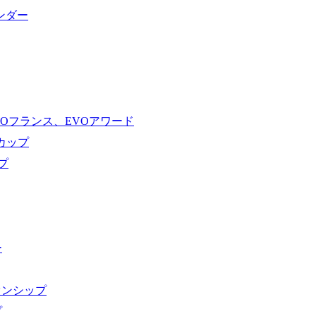
ンダー
VOフランス、EVOアワード
ドカップ
プ
ー
オンシップ
プ