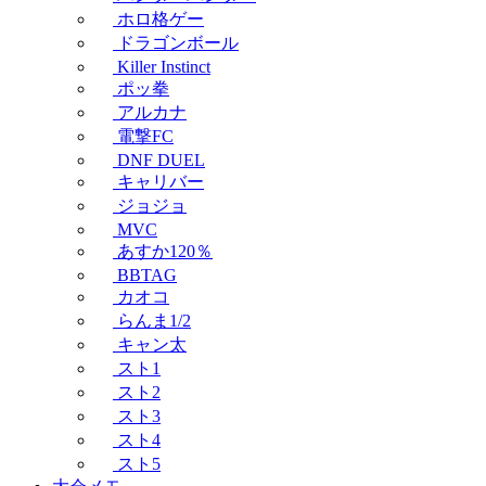
ホロ格ゲー
ドラゴンボール
Killer Instinct
ポッ拳
アルカナ
電撃FC
DNF DUEL
キャリバー
ジョジョ
MVC
あすか120％
BBTAG
カオコ
らんま1/2
キャン太
スト1
スト2
スト3
スト4
スト5