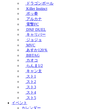
ドラゴンボール
Killer Instinct
ポッ拳
アルカナ
電撃FC
DNF DUEL
キャリバー
ジョジョ
MVC
あすか120％
BBTAG
カオコ
らんま1/2
キャン太
スト1
スト2
スト3
スト4
スト5
イベント
カレンダー