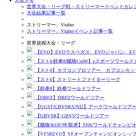
大会メモ
世界大会・リーグ戦・ストリーマーイベントカレ
大会結果記事一覧
ストリーマー、Vtuber
ストリーマー、Vtuberイベント記事一覧
世界規模大会・リーグ
【EVO】EVOラスベガス、EVOジャパン、E
【スト6/鉄拳8/餓狼CotW】eスポーツワール
【スト6】カプコンプロツアー、カプコンカッ
【スト6】ストリートファイターリーグ
【鉄拳8】鉄拳ワールドツアー
【DBFZ】DBFZワールドツアー
【GGST/GBVSR/UNI2】アークワールドツア
【GBVSR】GBVSワールドツアー
【餓狼/KOF/侍/龍虎】SNKワールドチャンピ
【VF5REVO】VFオープンチャンピオンシッ