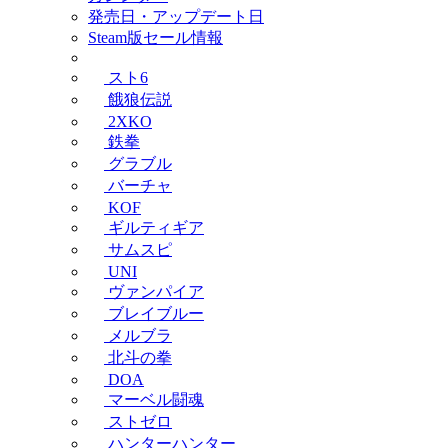
発売日・アップデート日
Steam版セール情報
スト6
餓狼伝説
2XKO
鉄拳
グラブル
バーチャ
KOF
ギルティギア
サムスピ
UNI
ヴァンパイア
ブレイブルー
メルブラ
北斗の拳
DOA
マーベル闘魂
ストゼロ
ハンターハンター