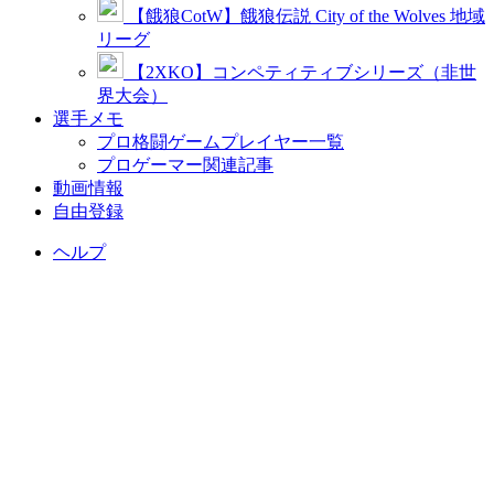
【餓狼CotW】餓狼伝説 City of the Wolves 地域
リーグ
【2XKO】コンペティティブシリーズ（非世
界大会）
選手メモ
プロ格闘ゲームプレイヤー一覧
プロゲーマー関連記事
動画情報
自由登録
ヘルプ