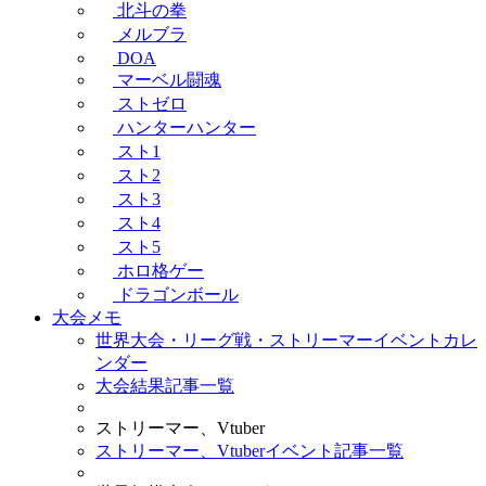
北斗の拳
メルブラ
DOA
マーベル闘魂
ストゼロ
ハンターハンター
スト1
スト2
スト3
スト4
スト5
ホロ格ゲー
ドラゴンボール
大会メモ
世界大会・リーグ戦・ストリーマーイベントカレ
ンダー
大会結果記事一覧
ストリーマー、Vtuber
ストリーマー、Vtuberイベント記事一覧