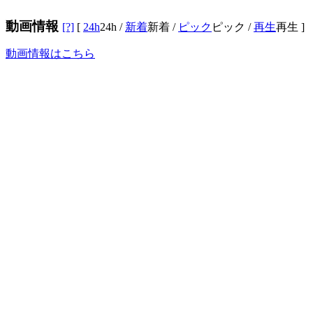
動画情報
[?]
[
24h
24h
/
新着
新着
/
ピック
ピック
/
再生
再生
]
動画情報はこちら