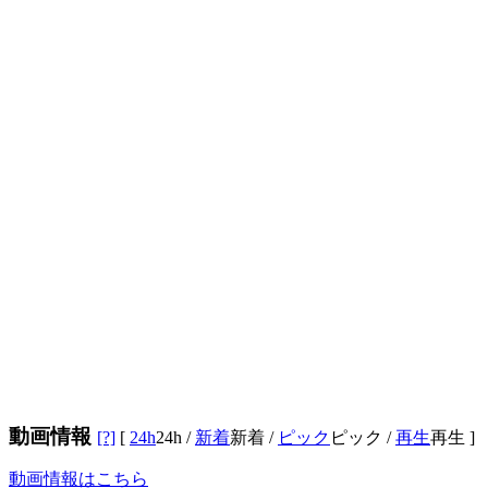
動画情報
[?]
[
24h
24h
/
新着
新着
/
ピック
ピック
/
再生
再生
]
動画情報はこちら