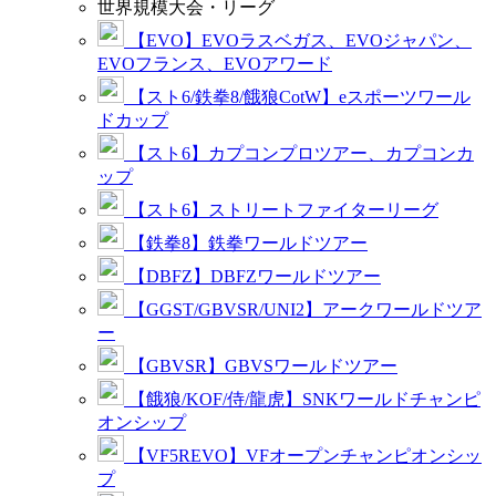
世界規模大会・リーグ
【EVO】EVOラスベガス、EVOジャパン、
EVOフランス、EVOアワード
【スト6/鉄拳8/餓狼CotW】eスポーツワール
ドカップ
【スト6】カプコンプロツアー、カプコンカ
ップ
【スト6】ストリートファイターリーグ
【鉄拳8】鉄拳ワールドツアー
【DBFZ】DBFZワールドツアー
【GGST/GBVSR/UNI2】アークワールドツア
ー
【GBVSR】GBVSワールドツアー
【餓狼/KOF/侍/龍虎】SNKワールドチャンピ
オンシップ
【VF5REVO】VFオープンチャンピオンシッ
プ