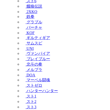
スト6
餓狼伝説
2XKO
鉄拳
グラブル
バーチャ
KOF
ギルティギア
サムスピ
UNI
ヴァンパイア
ブレイブルー
北斗の拳
メルブラ
DOA
マーベル闘魂
ストゼロ
ハンターハンター
スト1
スト2
スト3