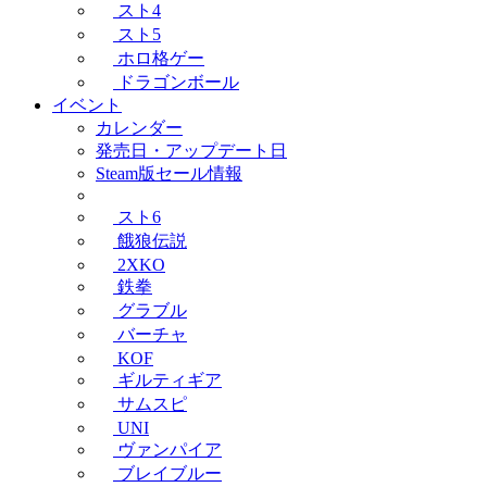
スト4
スト5
ホロ格ゲー
ドラゴンボール
イベント
カレンダー
発売日・アップデート日
Steam版セール情報
スト6
餓狼伝説
2XKO
鉄拳
グラブル
バーチャ
KOF
ギルティギア
サムスピ
UNI
ヴァンパイア
ブレイブルー