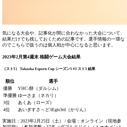
気になる大会や、記事化が間に合わなかった大会について、
結果だけでも残しておくための記事です。選手情報の一環な
のでこちらで扱うのは個人戦が中心になると思います。
2023年2月第4週末 格闘ゲーム大会結果
（スト5） Takaoka Esports Cup シーズン5 #3 スト5 結果
順位
選手
優勝
YHC-餅（ダルシム）
準優勝
ゆーさま（ネカリ）
3位
あくあ（ローズ）
4位
あいぎすさ～ど/iEgis3rd（かりん）
実施日：2023年2月25日（土） / 会場：オンライン（現地参
加可能） / 参加者数：57名（ダブルエリミ） / トーナメント