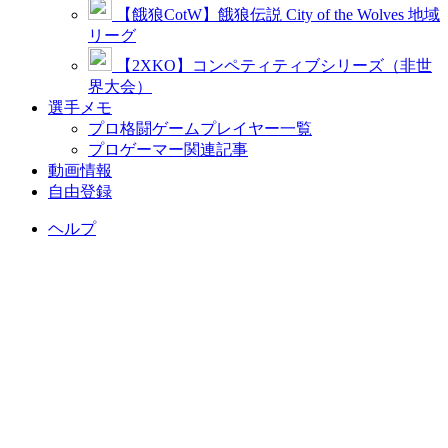
【餓狼CotW】餓狼伝説 City of the Wolves 地域
リーグ
【2XKO】コンペティティブシリーズ（非世
界大会）
選手メモ
プロ格闘ゲームプレイヤー一覧
プロゲーマー関連記事
動画情報
自由登録
ヘルプ