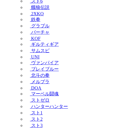
スト6
餓狼伝説
2XKO
鉄拳
グラブル
バーチャ
KOF
ギルティギア
サムスピ
UNI
ヴァンパイア
ブレイブルー
北斗の拳
メルブラ
DOA
マーベル闘魂
ストゼロ
ハンターハンター
スト1
スト2
スト3