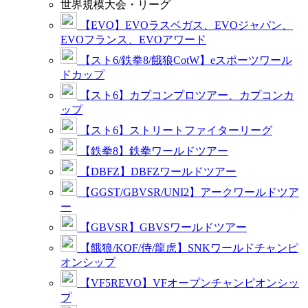
世界規模大会・リーグ
【EVO】EVOラスベガス、EVOジャパン、
EVOフランス、EVOアワード
【スト6/鉄拳8/餓狼CotW】eスポーツワール
ドカップ
【スト6】カプコンプロツアー、カプコンカ
ップ
【スト6】ストリートファイターリーグ
【鉄拳8】鉄拳ワールドツアー
【DBFZ】DBFZワールドツアー
【GGST/GBVSR/UNI2】アークワールドツア
ー
【GBVSR】GBVSワールドツアー
【餓狼/KOF/侍/龍虎】SNKワールドチャンピ
オンシップ
【VF5REVO】VFオープンチャンピオンシッ
プ