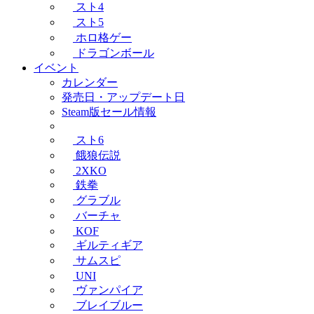
スト4
スト5
ホロ格ゲー
ドラゴンボール
イベント
カレンダー
発売日・アップデート日
Steam版セール情報
スト6
餓狼伝説
2XKO
鉄拳
グラブル
バーチャ
KOF
ギルティギア
サムスピ
UNI
ヴァンパイア
ブレイブルー