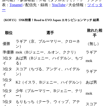
表：
Tonamel
/ 配信先・録画：
YouTube
/ 大会情報：
ツイッタ
ー
（KOF15） SNK特番！Road to EVO Japan エキシビションマッチ 結果
敗れた相
順位
選手
手
ラギア（京、ブルーマリー、クローネ
優勝
（無し）
ン）
準優勝
mok（Bジェニー、ルオン、ククリ）
ラギア
3位タ
あば男（Bジェニー、ハイデルン、ちづ
mok
イ
る）
3位タ
スコア（ちづる、アンディ、ハイデル
ラギア
イ
ン）
5位タ
K2（イスラ、Bジェニー、ハイデルン）
あば男
イ
5位タ
少年（ブルーマリー、Bジェニー、テリ
mok
イ
ー）
5位タ
もりもっち（クーラ、ウィップ、アテ
スコア