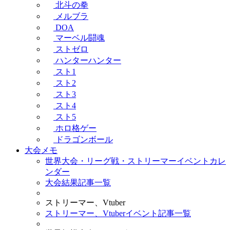
北斗の拳
メルブラ
DOA
マーベル闘魂
ストゼロ
ハンターハンター
スト1
スト2
スト3
スト4
スト5
ホロ格ゲー
ドラゴンボール
大会メモ
世界大会・リーグ戦・ストリーマーイベントカレ
ンダー
大会結果記事一覧
ストリーマー、Vtuber
ストリーマー、Vtuberイベント記事一覧