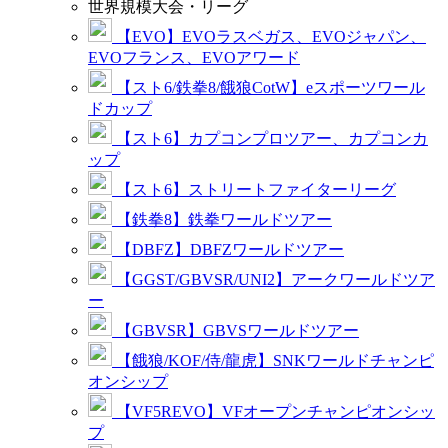
世界規模大会・リーグ
【EVO】EVOラスベガス、EVOジャパン、
EVOフランス、EVOアワード
【スト6/鉄拳8/餓狼CotW】eスポーツワール
ドカップ
【スト6】カプコンプロツアー、カプコンカ
ップ
【スト6】ストリートファイターリーグ
【鉄拳8】鉄拳ワールドツアー
【DBFZ】DBFZワールドツアー
【GGST/GBVSR/UNI2】アークワールドツア
ー
【GBVSR】GBVSワールドツアー
【餓狼/KOF/侍/龍虎】SNKワールドチャンピ
オンシップ
【VF5REVO】VFオープンチャンピオンシッ
プ