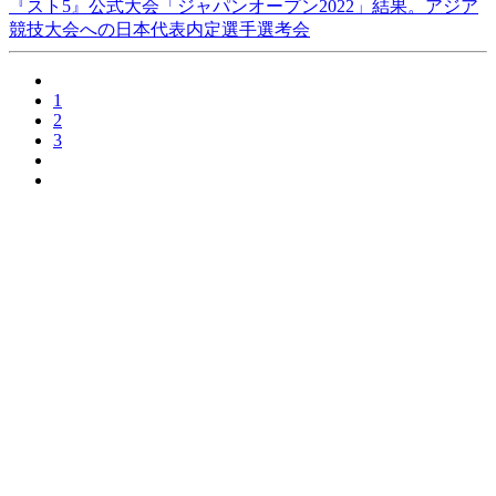
『スト5』公式大会「ジャパンオープン2022」結果。アジア
競技大会への日本代表内定選手選考会
1
2
3