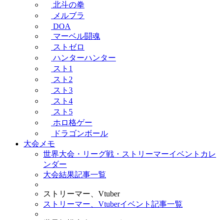
北斗の拳
メルブラ
DOA
マーベル闘魂
ストゼロ
ハンターハンター
スト1
スト2
スト3
スト4
スト5
ホロ格ゲー
ドラゴンボール
大会メモ
世界大会・リーグ戦・ストリーマーイベントカレ
ンダー
大会結果記事一覧
ストリーマー、Vtuber
ストリーマー、Vtuberイベント記事一覧