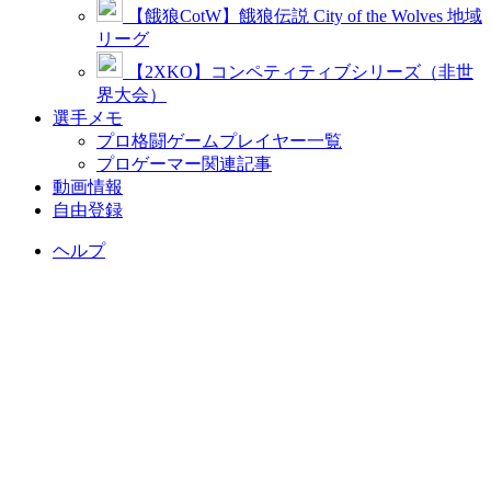
【餓狼CotW】餓狼伝説 City of the Wolves 地域
リーグ
【2XKO】コンペティティブシリーズ（非世
界大会）
選手メモ
プロ格闘ゲームプレイヤー一覧
プロゲーマー関連記事
動画情報
自由登録
ヘルプ