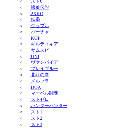
スト6
餓狼伝説
2XKO
鉄拳
グラブル
バーチャ
KOF
ギルティギア
サムスピ
UNI
ヴァンパイア
ブレイブルー
北斗の拳
メルブラ
DOA
マーベル闘魂
ストゼロ
ハンターハンター
スト1
スト2
スト3