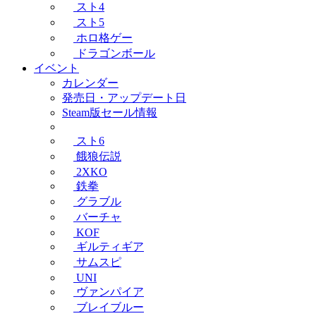
スト4
スト5
ホロ格ゲー
ドラゴンボール
イベント
カレンダー
発売日・アップデート日
Steam版セール情報
スト6
餓狼伝説
2XKO
鉄拳
グラブル
バーチャ
KOF
ギルティギア
サムスピ
UNI
ヴァンパイア
ブレイブルー