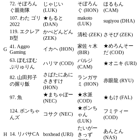
72. そぼろん
そぼろん
じゃじい
ほるもん
ぐ親衛隊
(LUK)
ぐ (HON)
(CAM)
107. わた ゴリ
★もると
makoto
sugiyou (DHA)
(LUK)
2022
(DAN)
119. エクレア
かべどんどん
清松 (ZEK)
さそび (ZEK)
B型
(ZEK)
★めろんそー
家佐々木
41. Aggro
イカヘ (HON)
G
Gaming
(BIR)
だ (COD)
63. ぽむぽむ
バルジ
ハリマ (COD)
★オニキ (URI)
ぷりゅりん
(CAM)
さばたにあに
82. 山田邦子
ランガサ
赤眼龍 (RYU)
さきすけ
の握り飯
ミ (HON)
(HON)
★まちゃぼー
★水派
97. 魚
★もけ (FAL)
(NEC)
(COD)
★ボンち
124. ボンちゃ
フミティー
コサク (NEC)
ゃん
んズ
(COD)
(LUK)
たいがー
あんとん
14. リバサCA
H
boxhead (URI)
きっず
(NAS)