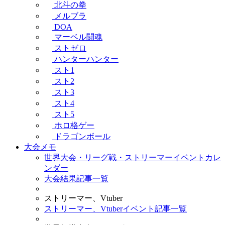
北斗の拳
メルブラ
DOA
マーベル闘魂
ストゼロ
ハンターハンター
スト1
スト2
スト3
スト4
スト5
ホロ格ゲー
ドラゴンボール
大会メモ
世界大会・リーグ戦・ストリーマーイベントカレ
ンダー
大会結果記事一覧
ストリーマー、Vtuber
ストリーマー、Vtuberイベント記事一覧