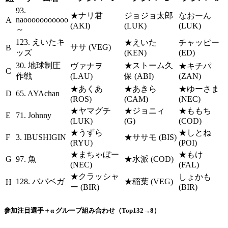
93.
★ナリ君
ジョジョ太郎
なおーん
naooooooooooo
A
(AKI)
(LUK)
(LUK)
～
123. えいたキ
★えいた
チャッピー
ササ (VEG)
B
ッズ
(KEN)
(ED)
30. 地球制圧
★ストーム久
ヴァナヲ
★キチパ
C
作戦
(LAU)
保 (ABI)
(ZAN)
★あくあ
★あきら
★ゆーさま
D
65. AYAchan
(ROS)
(CAM)
(NEC)
★ヤマグチ
★ジョニィ
★ももち
E
71. Johnny
(LUK)
(G)
(COD)
★うずら
★しとね
F
3. IBUSHIGIN
★ササモ (BIS)
(RYU)
(POI)
★まちゃぼー
★もけ
G
97. 魚
★水派 (COD)
(NEC)
(FAL)
★クラッシャ
しょかも
128. ババベガ
★稲葉 (VEG)
H
ー (BIR)
(BIR)
参加注目選手＋α グループ組み合わせ（Top132→8）