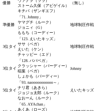
ヴァナヲ（ララ）
優勝
（無し）
ストーム久保（アビゲイル）
キチパ（ザンギエフ）
「71. Johnny」
ヤマグチ（ルーク）
準優勝
地球制圧作戦
ジョニィ（G）
ももち（コーディー）
「123. えいたキッズ」
ササ（ベガ）
3位タイ
地球制圧作戦
えいた（ケン）
チャッピー（エド）
「128. ババベガ」
クラッシャー（バーディー）
3位タイ
Johnny
稲葉（ベガ）
しょかも（バーディー）
「93. naooooooooooo～」
ナリ君（あきら）
5位タイ
えいたキッズ
ジョジョ太郎（ルーク）
なおーん（ルーク）
「65. AYAchan」
あくあ（ローズ）