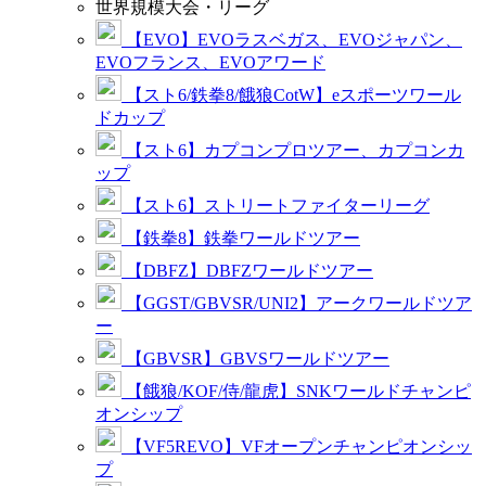
世界規模大会・リーグ
【EVO】EVOラスベガス、EVOジャパン、
EVOフランス、EVOアワード
【スト6/鉄拳8/餓狼CotW】eスポーツワール
ドカップ
【スト6】カプコンプロツアー、カプコンカ
ップ
【スト6】ストリートファイターリーグ
【鉄拳8】鉄拳ワールドツアー
【DBFZ】DBFZワールドツアー
【GGST/GBVSR/UNI2】アークワールドツア
ー
【GBVSR】GBVSワールドツアー
【餓狼/KOF/侍/龍虎】SNKワールドチャンピ
オンシップ
【VF5REVO】VFオープンチャンピオンシッ
プ