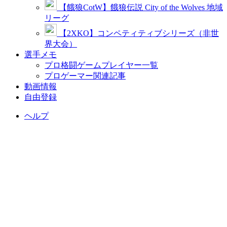
【餓狼CotW】餓狼伝説 City of the Wolves 地域
リーグ
【2XKO】コンペティティブシリーズ（非世
界大会）
選手メモ
プロ格闘ゲームプレイヤー一覧
プロゲーマー関連記事
動画情報
自由登録
ヘルプ