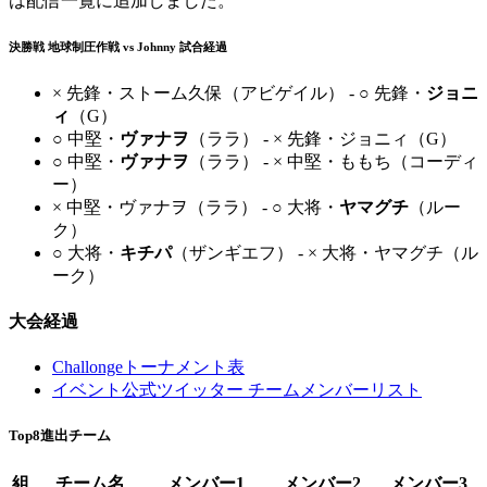
は配信一覧に追加しました。
決勝戦 地球制圧作戦 vs Johnny 試合経過
× 先鋒・ストーム久保（アビゲイル） - ○ 先鋒・
ジョニ
ィ
（G）
○ 中堅・
ヴァナヲ
（ララ） - × 先鋒・ジョニィ（G）
○ 中堅・
ヴァナヲ
（ララ） - × 中堅・ももち（コーディ
ー）
× 中堅・ヴァナヲ（ララ） - ○ 大将・
ヤマグチ
（ルー
ク）
○ 大将・
キチパ
（ザンギエフ） - × 大将・ヤマグチ（ル
ーク）
大会経過
Challongeトーナメント表
イベント公式ツイッター チームメンバーリスト
Top8進出チーム
組
チーム名
メンバー1
メンバー2
メンバー3