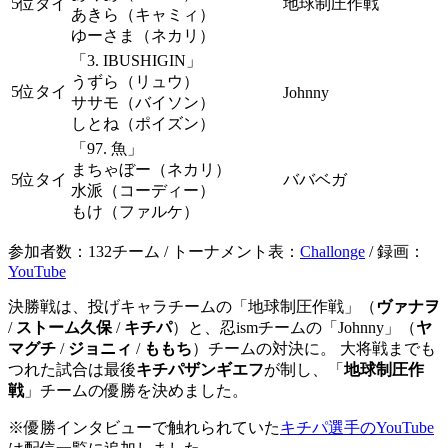
5位タイ
地球制圧作戦
あきら（キャミィ）
ゆーさま（ネカリ）
「3. IBUSHIGIN」
うずら（リュウ）
5位タイ
Johnny
ササモ（バイソン）
しとね（ポイズン）
「97. 魚」
まちゃぼー（ネカリ）
5位タイ
ババベガ
水派（コーディー）
もけ（ファルケ）
参加者数：132チーム / トーナメント表：
Challonge
/ 録画：
YouTube
決勝戦は、投げキャラチームの「地球制圧作戦」（
ヴァナヲ
/
ストーム久保
/
キチパ
）と、忍ismチームの「Johnny」（
ヤ
マグチ
/
ジョニィ
/
ももち
）チームの対決に。 大将戦までも
つれた試合は最後
キチパザンギエフ
が制し、「
地球制圧作
戦
」チームの優勝を決めました。
※優勝インタビューで触れられていた
キチパ選手のYouTube