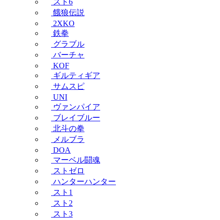
スト6
餓狼伝説
2XKO
鉄拳
グラブル
バーチャ
KOF
ギルティギア
サムスピ
UNI
ヴァンパイア
ブレイブルー
北斗の拳
メルブラ
DOA
マーベル闘魂
ストゼロ
ハンターハンター
スト1
スト2
スト3