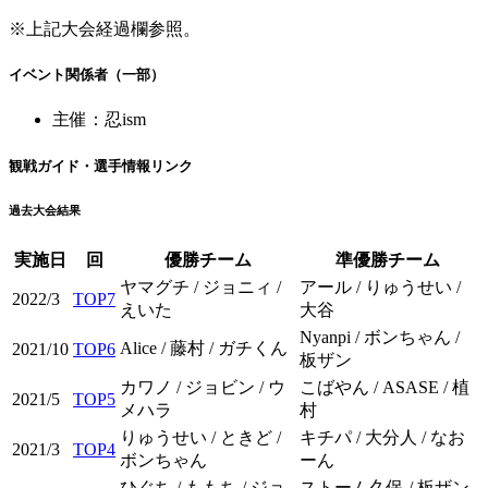
※上記大会経過欄参照。
イベント関係者（一部）
主催：忍ism
観戦ガイド・選手情報リンク
過去大会結果
実施日
回
優勝チーム
準優勝チーム
ヤマグチ / ジョニィ /
アール / りゅうせい /
2022/3
TOP7
えいた
大谷
Nyanpi / ボンちゃん /
Alice / 藤村 / ガチくん
2021/10
TOP6
板ザン
カワノ / ジョビン / ウ
こばやん / ASASE / 植
2021/5
TOP5
メハラ
村
りゅうせい / ときど /
キチパ / 大分人 / なお
2021/3
TOP4
ボンちゃん
ーん
ひぐち / ももち / ジョ
ストーム久保 / 板ザン