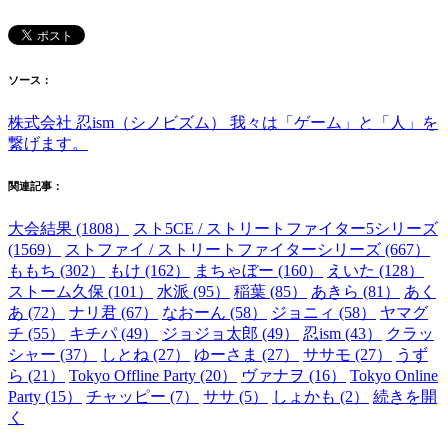
ソース：
株式会社 忍ism（シノビズム） 我々は「ゲーム」と「人」を
繋げます。
関連記事：
大会結果 (1808）
スト5CE / ストリートファイター5シリーズ
(1569）
ストファイ / ストリートファイターシリーズ (667）
ももち (302）
もけ (162）
まちゃぼー (160）
えいた (128）
ストーム久保 (101）
水派 (95）
稲葉 (85）
あきら (81）
あく
あ (72）
ナリ君 (67）
なおーん (58）
ジョニィ (58）
ヤマグ
チ (55）
キチパ (49）
ジョジョ太郎 (49）
忍ism (43）
クラッ
シャー (37）
しとね (27）
ゆーさま (27）
ササモ (27）
うず
ら (21）
Tokyo Offline Party (20）
ヴァナヲ (16）
Tokyo Online
Party (15）
チャッピー (7）
ササ (5）
しょかも (2）
続きを開
く