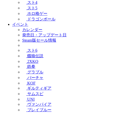
スト4
スト5
ホロ格ゲー
ドラゴンボール
イベント
カレンダー
発売日・アップデート日
Steam版セール情報
スト6
餓狼伝説
2XKO
鉄拳
グラブル
バーチャ
KOF
ギルティギア
サムスピ
UNI
ヴァンパイア
ブレイブルー