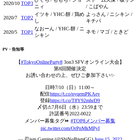
2020/10
TOP3
ニィ
/ こばやん
イツキ / YHC-餅 / 鶏め
よっさん / ニシキン /
2020/7
TOP2
し
キチパ
なおーん / YHC-餅 / ニ
ネモ / マゴ / ときど
2020/5
TOP1
シキン
PV・告知等
【
#TokyoOnlineParty8
3on3 SFVオンライン大会】
第8回開催決定
お誘い合わせの上、ぜひご参加下さい✨
日時7/10（日）11:00～
配信
https://t.co/nyqemPKAev
登録
https://t.co/T8Y92mhrD9
〆切⚠7月6日（水）23:59まで
許諾番号2022-0022
メンバー募集タグ⏩
#TOP8メンバー募集
pic.twitter.com/OrPnMkMPyI
— 忍ism Gaming (@ShiNoBismGG)
June 15, 2022