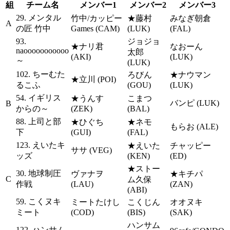
組
チーム名
メンバー1
メンバー2
メンバー3
29. メンタル
竹中/カッピー
★藤村
みなぎ朝倉
A
の匠 竹中
Games (CAM)
(LUK)
(FAL)
93.
ジョジョ
★ナリ君
なおーん
naooooooooooo
太郎
(AKI)
(LUK)
～
(LUK)
102. ちーむた
ろびん
★ナウマン
★立川 (POI)
るこふ
(GOU)
(LUK)
54. イギリス
★うんす
こまつ
バンピ (LUK)
B
からの～
(ZEK)
(BAL)
88. 上司と部
★ひぐち
★ネモ
もらお (ALE)
下
(GUI)
(FAL)
123. えいたキ
★えいた
チャッピー
ササ (VEG)
ッズ
(KEN)
(ED)
★ストー
30. 地球制圧
ヴァナヲ
★キチパ
C
ム久保
作戦
(LAU)
(ZAN)
(ABI)
59. こくヌキ
ミートたけし
こくじん
オオヌキ
ミート
(COD)
(BIS)
(SAK)
ハンサム
122. ハンサム