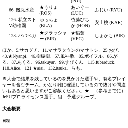
(POI)
★うりょ
あいぐー
66. 磯丸水産
ふじい (RYU)
(ROS)
(LUC)
126. 私立スト
杏藤ぴち
ゆっちょ
安土桃 (KAR)
V幼稚園
(BLA)
か (HON)
★クラッシャ
★稲葉
128. ババベガ
しょかも (BIR)
ー (BIR)
(VEG)
ほか、5.サカグチ、11.マサラタウンのマサトシ、25.おび、
43.★Nyanpi、46.樹樹樹、57.風神拳、85.ポイフル、86.が
る、87.あくる、96.takuyar、99.すぴくん、115.fubarduck、
118.Alice、121.★aiai、132.itsuka、らも。
※大会で結果を残しているのを見かけた選手や、有名プレイ
ヤーを含むチーム。かなり雑に確認しているので抜けや間違
いもあると思いますがご容赦ください。★…（参考までに）
JeSUプロライセンス選手。組…予選グループ。
大会概要
日程