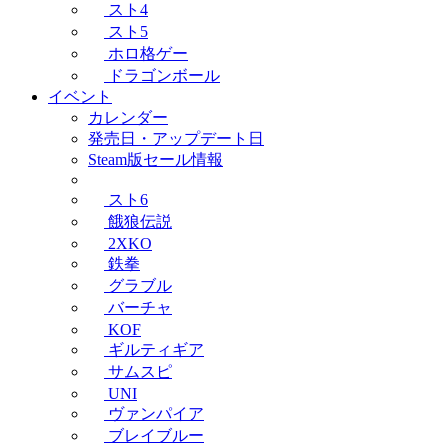
スト4
スト5
ホロ格ゲー
ドラゴンボール
イベント
カレンダー
発売日・アップデート日
Steam版セール情報
スト6
餓狼伝説
2XKO
鉄拳
グラブル
バーチャ
KOF
ギルティギア
サムスピ
UNI
ヴァンパイア
ブレイブルー