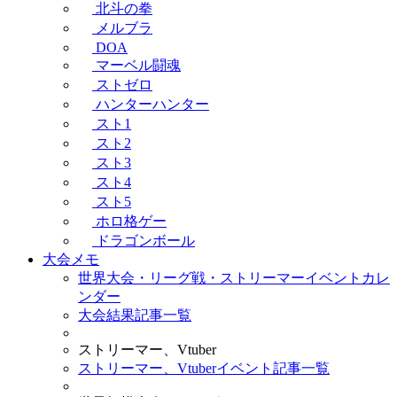
北斗の拳
メルブラ
DOA
マーベル闘魂
ストゼロ
ハンターハンター
スト1
スト2
スト3
スト4
スト5
ホロ格ゲー
ドラゴンボール
大会メモ
世界大会・リーグ戦・ストリーマーイベントカレ
ンダー
大会結果記事一覧
ストリーマー、Vtuber
ストリーマー、Vtuberイベント記事一覧