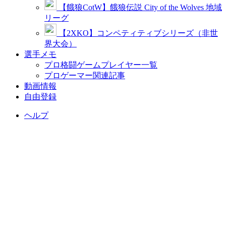
【餓狼CotW】餓狼伝説 City of the Wolves 地域
リーグ
【2XKO】コンペティティブシリーズ（非世
界大会）
選手メモ
プロ格闘ゲームプレイヤー一覧
プロゲーマー関連記事
動画情報
自由登録
ヘルプ