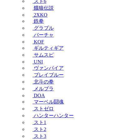
スト6
餓狼伝説
2XKO
鉄拳
グラブル
バーチャ
KOF
ギルティギア
サムスピ
UNI
ヴァンパイア
ブレイブルー
北斗の拳
メルブラ
DOA
マーベル闘魂
ストゼロ
ハンターハンター
スト1
スト2
スト3