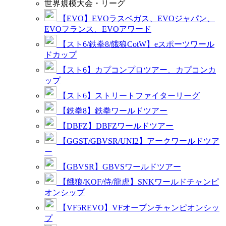
世界規模大会・リーグ
【EVO】EVOラスベガス、EVOジャパン、
EVOフランス、EVOアワード
【スト6/鉄拳8/餓狼CotW】eスポーツワール
ドカップ
【スト6】カプコンプロツアー、カプコンカ
ップ
【スト6】ストリートファイターリーグ
【鉄拳8】鉄拳ワールドツアー
【DBFZ】DBFZワールドツアー
【GGST/GBVSR/UNI2】アークワールドツア
ー
【GBVSR】GBVSワールドツアー
【餓狼/KOF/侍/龍虎】SNKワールドチャンピ
オンシップ
【VF5REVO】VFオープンチャンピオンシッ
プ