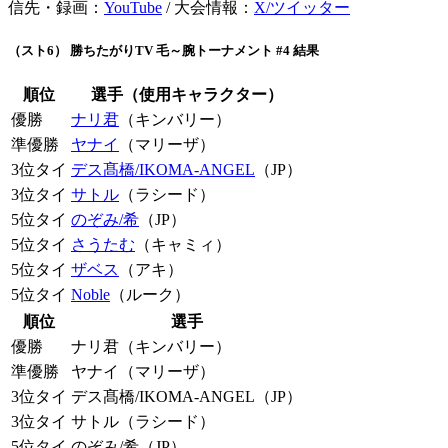
信先・録画：
YouTube
/ 大会情報：
X/ツイッター
（スト6） 勝ちたがりTV 毛～腕トーナメント #4 結果
順位
選手（使用キャラクター）
優勝
ナリ君
（キンバリー）
準優勝
ヤナイ
（マリーザ）
3位タイ
デス髙橋/IKOMA-ANGEL
（JP）
3位タイ
サトル
（ラシード）
5位タイ
のぞみ/希
（JP）
5位タイ
さうたむ
（キャミィ）
5位タイ
ザベス
（アキ）
5位タイ
Noble
（ルーク）
順位
選手
優勝
ナリ君（キンバリー）
準優勝
ヤナイ（マリーザ）
3位タイ
デス髙橋/IKOMA-ANGEL（JP）
3位タイ
サトル（ラシード）
5位タイ
のぞみ/希（JP）