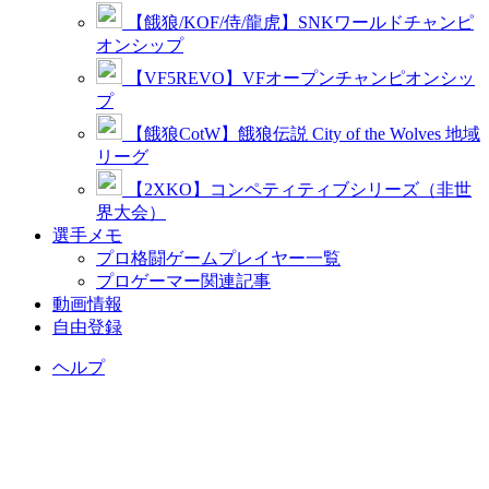
【餓狼/KOF/侍/龍虎】SNKワールドチャンピ
オンシップ
【VF5REVO】VFオープンチャンピオンシッ
プ
【餓狼CotW】餓狼伝説 City of the Wolves 地域
リーグ
【2XKO】コンペティティブシリーズ（非世
界大会）
選手メモ
プロ格闘ゲームプレイヤー一覧
プロゲーマー関連記事
動画情報
自由登録
ヘルプ