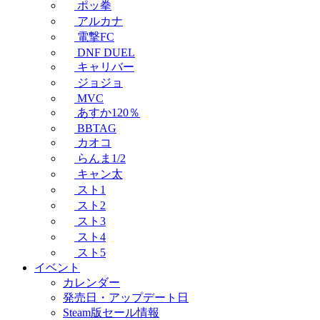
ポッ拳
アルカナ
電撃FC
DNF DUEL
キャリバー
ジョジョ
MVC
あすか120％
BBTAG
カオコ
らんま1/2
キャン太
スト1
スト2
スト3
スト4
スト5
イベント
カレンダー
発売日・アップデート日
Steam版セール情報