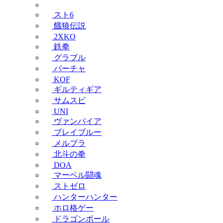
スト6
餓狼伝説
2XKO
鉄拳
グラブル
バーチャ
KOF
ギルティギア
サムスピ
UNI
ヴァンパイア
ブレイブルー
メルブラ
北斗の拳
DOA
マーベル闘魂
ストゼロ
ハンターハンター
ホロ格ゲー
ドラゴンボール