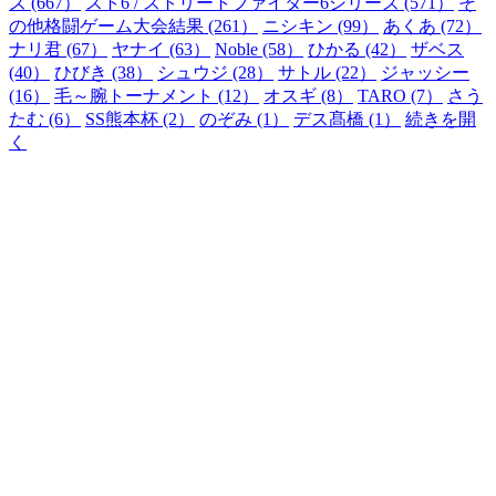
ズ (667）
スト6 / ストリートファイター6シリーズ (571）
そ
の他格闘ゲーム大会結果 (261）
ニシキン (99）
あくあ (72）
ナリ君 (67）
ヤナイ (63）
Noble (58）
ひかる (42）
ザベス
(40）
ひびき (38）
シュウジ (28）
サトル (22）
ジャッシー
(16）
毛～腕トーナメント (12）
オスギ (8）
TARO (7）
さう
たむ (6）
SS熊本杯 (2）
のぞみ (1）
デス髙橋 (1）
続きを開
く