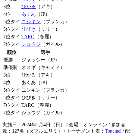
3位
ひかる
（アキ）
4位
あくあ
（JP）
5位タイ
ニシキン
（ブランカ）
5位タイ
ひびき
（リリー）
7位タイ
TARO
（春麗）
7位タイ
シュウジ
（ガイル）
順位
選手
優勝
ジャッシー（JP）
準優勝
オスギ（キャミィ）
3位
ひかる（アキ）
4位
あくあ（JP）
5位タイ
ニシキン（ブランカ）
5位タイ
ひびき（リリー）
7位タイ
TARO（春麗）
7位タイ
シュウジ（ガイル）
実施日：2024年2月4日（日） / 会場：オンライン / 参加者
数：127名（ダブルエリミ） / トーナメント表：
Tonamel
/ 配