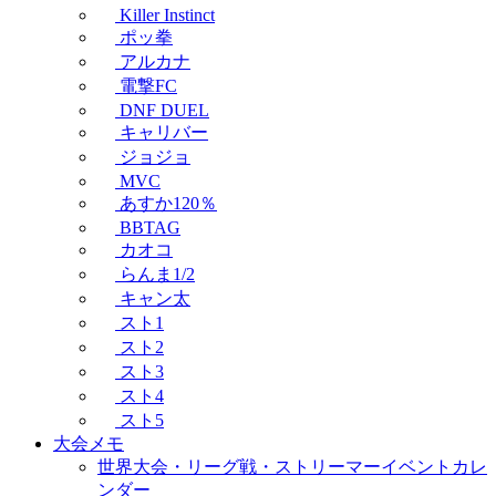
Killer Instinct
ポッ拳
アルカナ
電撃FC
DNF DUEL
キャリバー
ジョジョ
MVC
あすか120％
BBTAG
カオコ
らんま1/2
キャン太
スト1
スト2
スト3
スト4
スト5
大会メモ
世界大会・リーグ戦・ストリーマーイベントカレ
ンダー