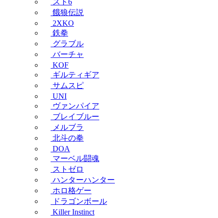
スト6
餓狼伝説
2XKO
鉄拳
グラブル
バーチャ
KOF
ギルティギア
サムスピ
UNI
ヴァンパイア
ブレイブルー
メルブラ
北斗の拳
DOA
マーベル闘魂
ストゼロ
ハンターハンター
ホロ格ゲー
ドラゴンボール
Killer Instinct