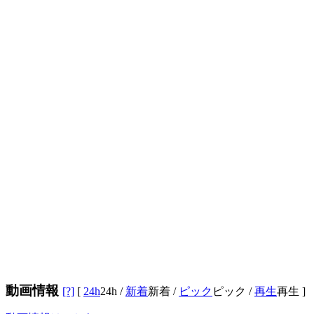
動画情報
[?]
[
24h
24h
/
新着
新着
/
ピック
ピック
/
再生
再生
]