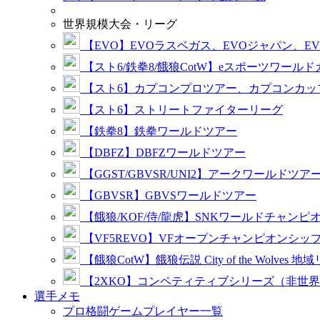
世界規模大会・リーグ
【EVO】EVOラスベガス、EVOジャパン、E
【スト6/鉄拳8/餓狼CotW】eスポーツワール
【スト6】カプコンプロツアー、カプコンカッ
【スト6】ストリートファイターリーグ
【鉄拳8】鉄拳ワールドツアー
【DBFZ】DBFZワールドツアー
【GGST/GBVSR/UNI2】アークワールドツア
【GBVSR】GBVSワールドツアー
【餓狼/KOF/侍/龍虎】SNKワールドチャンピ
【VF5REVO】VFオープンチャンピオンシッ
【餓狼CotW】餓狼伝説 City of the Wolves 地
【2XKO】コンペティティブシリーズ（非世
選手メモ
プロ格闘ゲームプレイヤー一覧