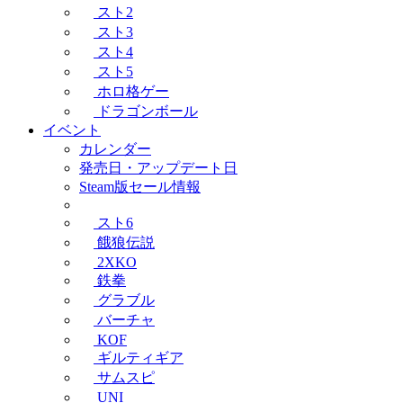
スト2
スト3
スト4
スト5
ホロ格ゲー
ドラゴンボール
イベント
カレンダー
発売日・アップデート日
Steam版セール情報
スト6
餓狼伝説
2XKO
鉄拳
グラブル
バーチャ
KOF
ギルティギア
サムスピ
UNI