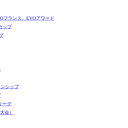
VOフランス、EVOアワード
ドカップ
プ
ー
オンシップ
プ
域リーグ
界大会）