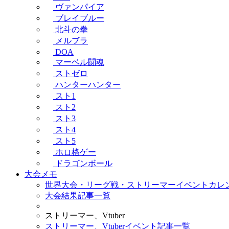
ヴァンパイア
ブレイブルー
北斗の拳
メルブラ
DOA
マーベル闘魂
ストゼロ
ハンターハンター
スト1
スト2
スト3
スト4
スト5
ホロ格ゲー
ドラゴンボール
大会メモ
世界大会・リーグ戦・ストリーマーイベントカレ
大会結果記事一覧
ストリーマー、Vtuber
ストリーマー、Vtuberイベント記事一覧