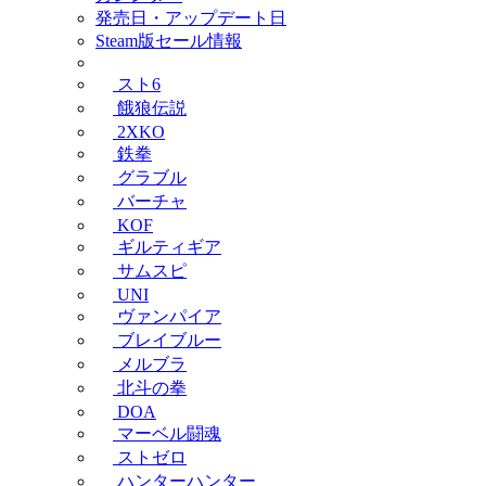
発売日・アップデート日
Steam版セール情報
スト6
餓狼伝説
2XKO
鉄拳
グラブル
バーチャ
KOF
ギルティギア
サムスピ
UNI
ヴァンパイア
ブレイブルー
メルブラ
北斗の拳
DOA
マーベル闘魂
ストゼロ
ハンターハンター