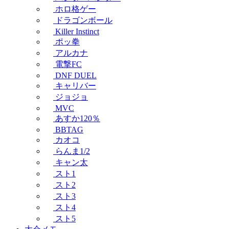
ホロ格ゲー
ドラゴンボール
Killer Instinct
ポッ拳
アルカナ
電撃FC
DNF DUEL
キャリバー
ジョジョ
MVC
あすか120％
BBTAG
カオコ
らんま1/2
キャン太
スト1
スト2
スト3
スト4
スト5