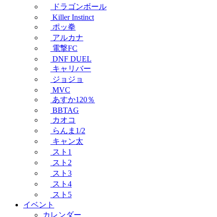
ドラゴンボール
Killer Instinct
ポッ拳
アルカナ
電撃FC
DNF DUEL
キャリバー
ジョジョ
MVC
あすか120％
BBTAG
カオコ
らんま1/2
キャン太
スト1
スト2
スト3
スト4
スト5
イベント
カレンダー