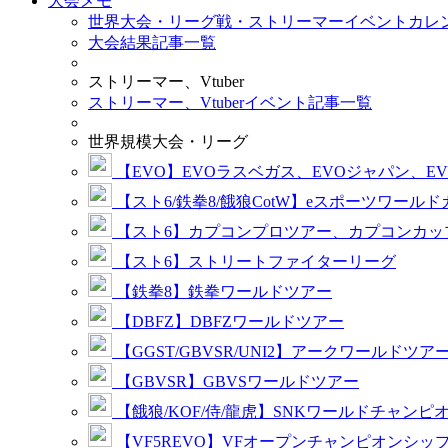
大会メモ
世界大会・リーグ戦・ストリーマーイベントカレ
大会結果記事一覧
ストリーマー、Vtuber
ストリーマー、Vtuberイベント記事一覧
世界規模大会・リーグ
【EVO】EVOラスベガス、EVOジャパン、E
【スト6/鉄拳8/餓狼CotW】eスポーツワール
【スト6】カプコンプロツアー、カプコンカッ
【スト6】ストリートファイターリーグ
【鉄拳8】鉄拳ワールドツアー
【DBFZ】DBFZワールドツアー
【GGST/GBVSR/UNI2】アークワールドツア
【GBVSR】GBVSワールドツアー
【餓狼/KOF/侍/龍虎】SNKワールドチャンピ
【VF5REVO】VFオープンチャンピオンシッ