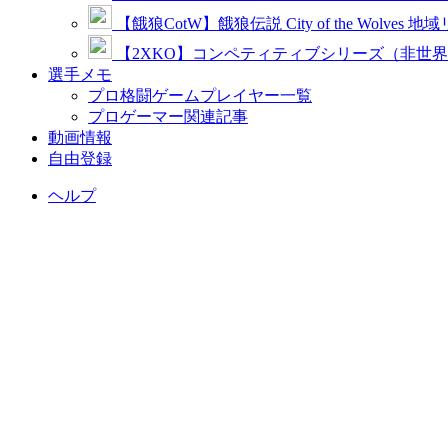
【餓狼CotW】餓狼伝説 City of the Wolves 地
【2XKO】コンペティティブシリーズ（非世
選手メモ
プロ格闘ゲームプレイヤー一覧
プロゲーマー関連記事
動画情報
自由登録
ヘルプ