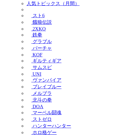
人気トピックス（月間）
スト6
餓狼伝説
2XKO
鉄拳
グラブル
バーチャ
KOF
ギルティギア
サムスピ
UNI
ヴァンパイア
ブレイブルー
メルブラ
北斗の拳
DOA
マーベル闘魂
ストゼロ
ハンターハンター
ホロ格ゲー