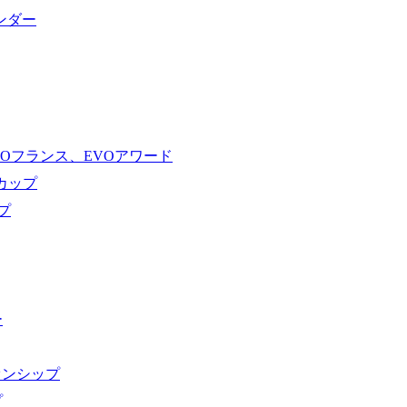
ンダー
VOフランス、EVOアワード
ドカップ
プ
ー
オンシップ
プ