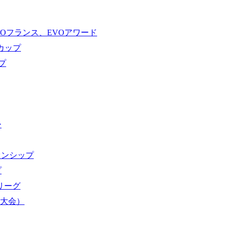
VOフランス、EVOアワード
ドカップ
プ
ー
オンシップ
プ
域リーグ
界大会）