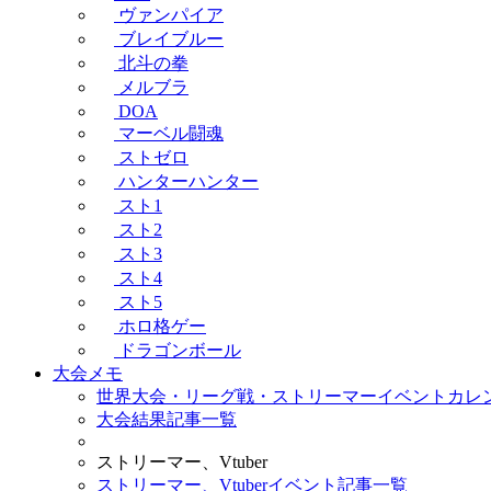
ヴァンパイア
ブレイブルー
北斗の拳
メルブラ
DOA
マーベル闘魂
ストゼロ
ハンターハンター
スト1
スト2
スト3
スト4
スト5
ホロ格ゲー
ドラゴンボール
大会メモ
世界大会・リーグ戦・ストリーマーイベントカレ
大会結果記事一覧
ストリーマー、Vtuber
ストリーマー、Vtuberイベント記事一覧