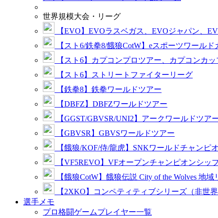
世界規模大会・リーグ
【EVO】EVOラスベガス、EVOジャパン、E
【スト6/鉄拳8/餓狼CotW】eスポーツワール
【スト6】カプコンプロツアー、カプコンカッ
【スト6】ストリートファイターリーグ
【鉄拳8】鉄拳ワールドツアー
【DBFZ】DBFZワールドツアー
【GGST/GBVSR/UNI2】アークワールドツア
【GBVSR】GBVSワールドツアー
【餓狼/KOF/侍/龍虎】SNKワールドチャンピ
【VF5REVO】VFオープンチャンピオンシッ
【餓狼CotW】餓狼伝説 City of the Wolves 地
【2XKO】コンペティティブシリーズ（非世
選手メモ
プロ格闘ゲームプレイヤー一覧