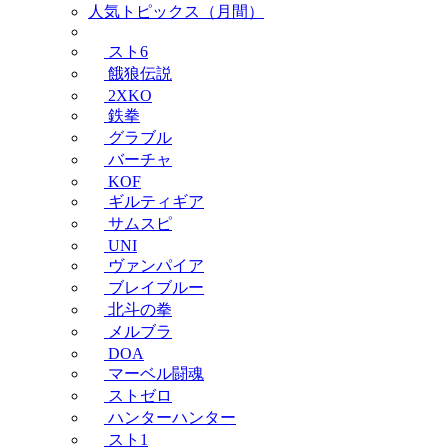
人気トピックス（月間）
スト6
餓狼伝説
2XKO
鉄拳
グラブル
バーチャ
KOF
ギルティギア
サムスピ
UNI
ヴァンパイア
ブレイブルー
北斗の拳
メルブラ
DOA
マーベル闘魂
ストゼロ
ハンターハンター
スト1