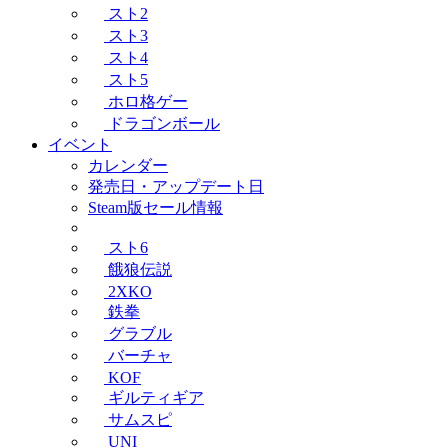
スト2
スト3
スト4
スト5
ホロ格ゲー
ドラゴンボール
イベント
カレンダー
発売日・アップデート日
Steam版セール情報
スト6
餓狼伝説
2XKO
鉄拳
グラブル
バーチャ
KOF
ギルティギア
サムスピ
UNI