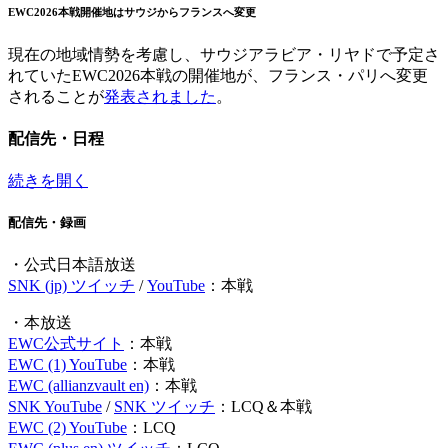
EWC2026本戦開催地はサウジからフランスへ変更
現在の地域情勢を考慮し、サウジアラビア・リヤドで予定さ
れていたEWC2026本戦の開催地が、フランス・パリへ変更
されることが
発表されました
。
配信先・日程
続きを開く
配信先・録画
・公式日本語放送
SNK (jp) ツイッチ
/
YouTube
：本戦
・本放送
EWC公式サイト
：本戦
EWC (1) YouTube
：本戦
EWC (allianzvault en)
：本戦
SNK YouTube
/
SNK ツイッチ
：LCQ＆本戦
EWC (2) YouTube
：LCQ