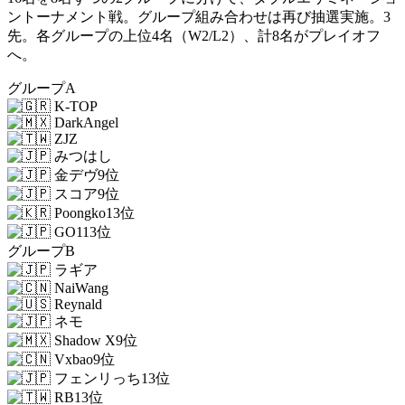
ントーナメント戦。グループ組み合わせは再び抽選実施。3
先。各グループの上位4名（W2/L2）、計8名がプレイオフ
へ。
グループA
K-TOP
DarkAngel
ZJZ
みつはし
金デヴ
9位
スコア
9位
Poongko
13位
GO1
13位
グループB
ラギア
NaiWang
Reynald
ネモ
Shadow X
9位
Vxbao
9位
フェンリっち
13位
RB
13位