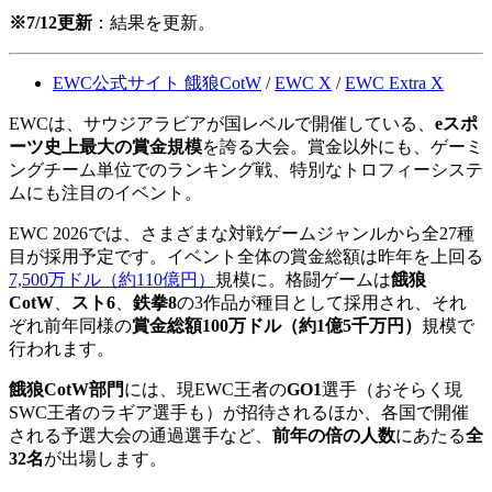
※7/12更新
：結果を更新。
EWC公式サイト 餓狼CotW
/
EWC X
/
EWC Extra X
EWCは、サウジアラビアが国レベルで開催している、
eスポ
ーツ史上最大の賞金規模
を誇る大会。賞金以外にも、ゲーミ
ングチーム単位でのランキング戦、特別なトロフィーシステ
ムにも注目のイベント。
EWC 2026では、さまざまな対戦ゲームジャンルから全27種
目が採用予定です。イベント全体の賞金総額は昨年を上回る
7,500万ドル（約110億円）
規模に。格闘ゲームは
餓狼
CotW
、
スト6
、
鉄拳8
の3作品が種目として採用され、それ
ぞれ前年同様の
賞金総額100万ドル（約1億5千万円）
規模で
行われます。
餓狼CotW部門
には、現EWC王者の
GO1
選手（おそらく現
SWC王者のラギア選手も）が招待されるほか、各国で開催
される予選大会の通過選手など、
前年の倍の人数
にあたる
全
32名
が出場します。