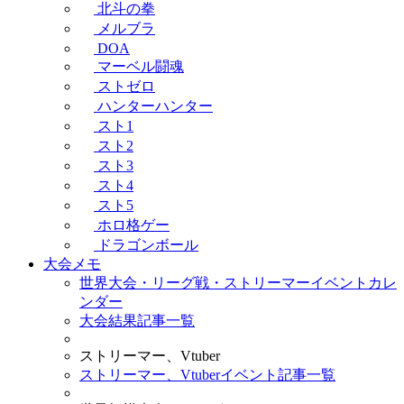
北斗の拳
メルブラ
DOA
マーベル闘魂
ストゼロ
ハンターハンター
スト1
スト2
スト3
スト4
スト5
ホロ格ゲー
ドラゴンボール
大会メモ
世界大会・リーグ戦・ストリーマーイベントカレ
ンダー
大会結果記事一覧
ストリーマー、Vtuber
ストリーマー、Vtuberイベント記事一覧