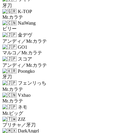
牙刀
K-TOP
Mr.カラテ
NaiWang
ビリー
金デヴ
アンディ／Mr.カラテ
GO1
マルコ／Mr.カラテ
スコア
アンディ／Mr.カラテ
Poongko
牙刀
フェンリっち
Mr.カラテ
Vxbao
Mr.カラテ
ネモ
Mr.ビッグ
ZJZ
プリチャ／牙刀
DarkAngel