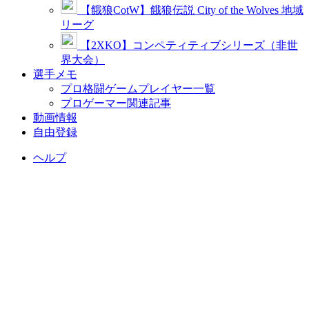
【餓狼CotW】餓狼伝説 City of the Wolves 地域
リーグ
【2XKO】コンペティティブシリーズ（非世
界大会）
選手メモ
プロ格闘ゲームプレイヤー一覧
プロゲーマー関連記事
動画情報
自由登録
ヘルプ