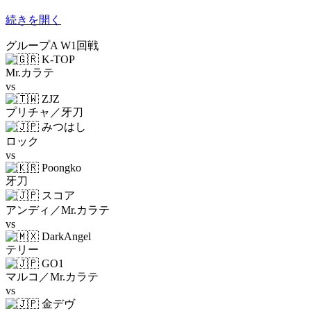
続きを開く
グループA W1回戦
K-TOP
Mr.カラテ
vs
ZJZ
プリチャ／牙刀
みつはし
ロック
vs
Poongko
牙刀
スコア
アンディ／Mr.カラテ
vs
DarkAngel
テリー
GO1
マルコ／Mr.カラテ
vs
金デヴ