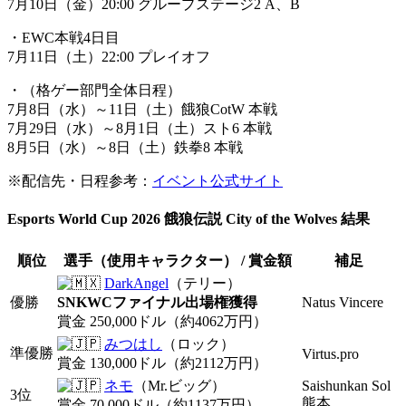
7月10日（金）20:00 グループステージ2 A、B
・EWC本戦4日目
7月11日（土）22:00 プレイオフ
・（格ゲー部門全体日程）
7月8日（水）～11日（土）餓狼CotW 本戦
7月29日（水）～8月1日（土）スト6 本戦
8月5日（水）～8日（土）鉄拳8 本戦
※配信先・日程参考：
イベント公式サイト
Esports World Cup 2026 餓狼伝説 City of the Wolves 結果
順位
選手（使用キャラクター） / 賞金額
補足
DarkAngel
（テリー）
優勝
SNKWCファイナル出場権獲得
Natus Vincere
賞金 250,000ドル（約4062万円）
みつはし
（ロック）
準優勝
Virtus.pro
賞金 130,000ドル（約2112万円）
ネモ
（Mr.ビッグ）
Saishunkan Sol
3位
熊本
賞金 70,000ドル（約1137万円）