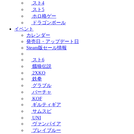
スト4
スト5
ホロ格ゲー
ドラゴンボール
イベント
カレンダー
発売日・アップデート日
Steam版セール情報
スト6
餓狼伝説
2XKO
鉄拳
グラブル
バーチャ
KOF
ギルティギア
サムスピ
UNI
ヴァンパイア
ブレイブルー