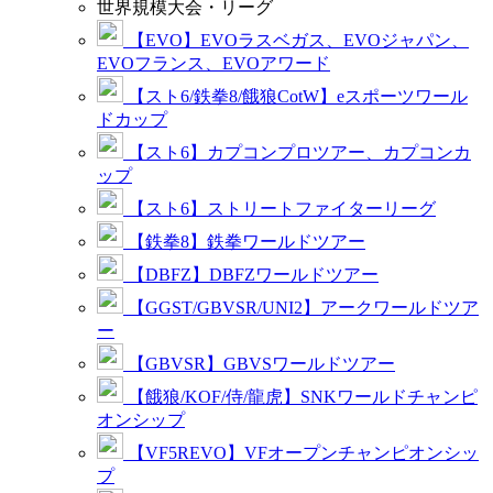
世界規模大会・リーグ
【EVO】EVOラスベガス、EVOジャパン、
EVOフランス、EVOアワード
【スト6/鉄拳8/餓狼CotW】eスポーツワール
ドカップ
【スト6】カプコンプロツアー、カプコンカ
ップ
【スト6】ストリートファイターリーグ
【鉄拳8】鉄拳ワールドツアー
【DBFZ】DBFZワールドツアー
【GGST/GBVSR/UNI2】アークワールドツア
ー
【GBVSR】GBVSワールドツアー
【餓狼/KOF/侍/龍虎】SNKワールドチャンピ
オンシップ
【VF5REVO】VFオープンチャンピオンシッ
プ