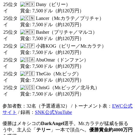
25位タ
Dany（ビリー）
イ
賞金: 7,500ドル（約120万円）
25位タ
Lancer（Mr.カラテ／プリチャ）
イ
賞金: 7,500ドル（約120万円）
25位タ
Basher（プリチャ／マルコ）
イ
賞金: 7,500ドル（約120万円）
25位タ
小路KOG（ビリー／Mr.カラテ）
イ
賞金: 7,500ドル（約120万円）
25位タ
AbuOmar（ドンファン）
イ
賞金: 7,500ドル（約120万円）
25位タ
TheGio（Mr.ビッグ）
イ
賞金: 7,500ドル（約120万円）
25位タ
ChrisG（Mr.ビッグ／北斗丸）
イ
賞金: 7,500ドル（約120万円）
参加者数：32名（予選通過32） / トーナメント表：
EWC公式
サイト
/ 録画：
SNK公式YouTube
優勝はメキシコの
DarkAngel
選手。Mr.カラテが猛威を振る
う中、主人公「
テリー
」一本で頂点へ。
優勝賞金約4000万円