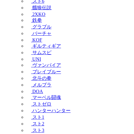
スト6
餓狼伝説
2XKO
鉄拳
グラブル
バーチャ
KOF
ギルティギア
サムスピ
UNI
ヴァンパイア
ブレイブルー
北斗の拳
メルブラ
DOA
マーベル闘魂
ストゼロ
ハンターハンター
スト1
スト2
スト3