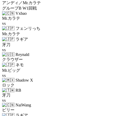
アンディ／Mr.カラテ
グループB W1回戦
Vxbao
Mr.カラテ
vs
フェンリっち
Mr.カラテ
ラギア
牙刀
vs
Reynald
クラウザー
ネモ
Mr.ビッグ
vs
Shadow X
ロック
RB
牙刀
vs
NaiWang
ビリー
ラギア