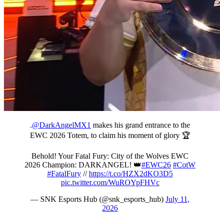
.
@DarkAngelMX1
makes his grand entrance to the
EWC 2026 Totem, to claim his moment of glory 🏆
Behold! Your Fatal Fury: City of the Wolves EWC
2026 Champion: DARKANGEL! 👑
#EWC26
#CotW
#FatalFury
//
https://t.co/HZX2dKO3D5
pic.twitter.com/WuROYpFHVc
— SNK Esports Hub (@snk_esports_hub)
July 11,
2026