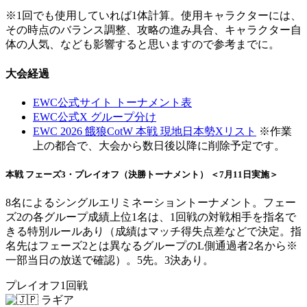
※1回でも使用していれば1体計算。使用キャラクターには、
その時点のバランス調整、攻略の進み具合、キャラクター自
体の人気、なども影響すると思いますので参考までに。
大会経過
EWC公式サイト トーナメント表
EWC公式X グループ分け
EWC 2026 餓狼CotW 本戦 現地日本勢Xリスト
※作業
上の都合で、大会から数日後以降に削除予定です。
本戦 フェーズ3・プレイオフ（決勝トーナメント） ＜7月11日実施＞
8名によるシングルエリミネーショントーナメント。フェー
ズ2の各グループ成績上位1名は、1回戦の対戦相手を指名で
きる特別ルールあり（成績はマッチ得失点差などで決定。指
名先はフェーズ2とは異なるグループのL側通過者2名から※
一部当日の放送で確認）。5先。3決あり。
プレイオフ1回戦
ラギア