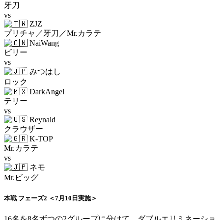
牙刀
vs
ZJZ
プリチャ／牙刀／Mr.カラテ
NaiWang
ビリー
vs
みつはし
ロック
DarkAngel
テリー
vs
Reynald
クラウザー
K-TOP
Mr.カラテ
vs
ネモ
Mr.ビッグ
本戦 フェーズ2 ＜7月10日実施＞
16名を8名ずつの2グループに分けて、ダブルエリミネーショ