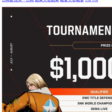
日程
配信先・日程
結果
大会結果
概要
大会概要
118
118