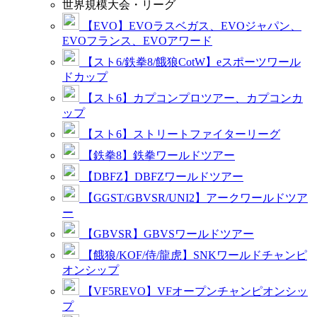
世界規模大会・リーグ
【EVO】EVOラスベガス、EVOジャパン、
EVOフランス、EVOアワード
【スト6/鉄拳8/餓狼CotW】eスポーツワール
ドカップ
【スト6】カプコンプロツアー、カプコンカ
ップ
【スト6】ストリートファイターリーグ
【鉄拳8】鉄拳ワールドツアー
【DBFZ】DBFZワールドツアー
【GGST/GBVSR/UNI2】アークワールドツア
ー
【GBVSR】GBVSワールドツアー
【餓狼/KOF/侍/龍虎】SNKワールドチャンピ
オンシップ
【VF5REVO】VFオープンチャンピオンシッ
プ