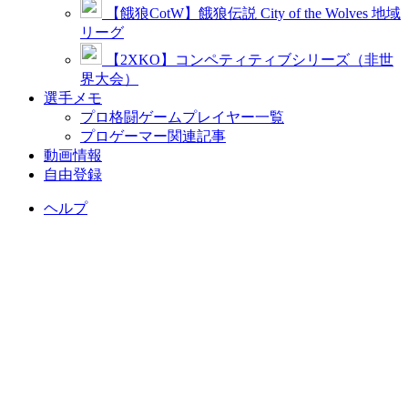
【餓狼CotW】餓狼伝説 City of the Wolves 地域
リーグ
【2XKO】コンペティティブシリーズ（非世
界大会）
選手メモ
プロ格闘ゲームプレイヤー一覧
プロゲーマー関連記事
動画情報
自由登録
ヘルプ