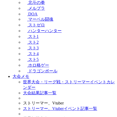
北斗の拳
メルブラ
DOA
マーベル闘魂
ストゼロ
ハンターハンター
スト1
スト2
スト3
スト4
スト5
ホロ格ゲー
ドラゴンボール
大会メモ
世界大会・リーグ戦・ストリーマーイベントカレ
ンダー
大会結果記事一覧
ストリーマー、Vtuber
ストリーマー、Vtuberイベント記事一覧