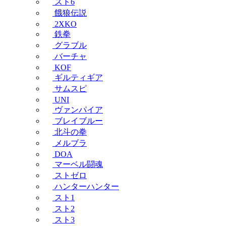
スト6
餓狼伝説
2XKO
鉄拳
グラブル
バーチャ
KOF
ギルティギア
サムスピ
UNI
ヴァンパイア
ブレイブルー
北斗の拳
メルブラ
DOA
マーベル闘魂
ストゼロ
ハンターハンター
スト1
スト2
スト3