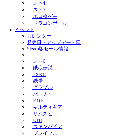
スト4
スト5
ホロ格ゲー
ドラゴンボール
イベント
カレンダー
発売日・アップデート日
Steam版セール情報
スト6
餓狼伝説
2XKO
鉄拳
グラブル
バーチャ
KOF
ギルティギア
サムスピ
UNI
ヴァンパイア
ブレイブルー