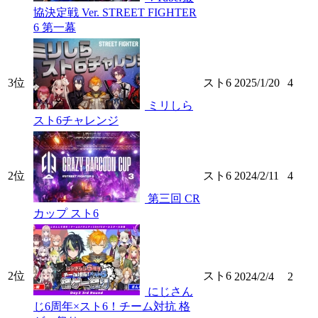
協決定戦 Ver. STREET FIGHTER
6 第一幕
3位
スト6
2025/1/20
4
ミリしら
スト6チャレンジ
2位
スト6
2024/2/11
4
第三回 CR
カップ スト6
2位
スト6
2024/2/4
2
にじさん
じ6周年×スト6！チーム対抗 格