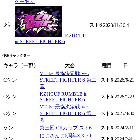
ゲー祭り
3位
スト6
2023/11/26
4
KZHCUP
in STREET FIGHTER 6
使用キャラクター
キャラ（一部）
大会
種目
日
VTuber最協決定戦 Ver.
Cケン
STREET FIGHTER 6 第二
スト6
2026/6/21
幕
KZHCUP RUMBLE in
Cケン
スト6
2026/1/23
STREET FIGHTER 6
VTuber最協決定戦 Ver.
Cケン
STREET FIGHTER 6 第一
スト6
2025/3/30
幕
ケン
第三回 CRカップ スト6
スト6
2024/2/11
にじさんじ6周年×スト6！
ケン
スト6
2024/2/4