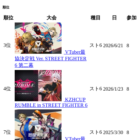
順位
順位
大会
種目
日
参加
3位
スト6
2026/6/21
8
VTuber最
協決定戦 Ver. STREET FIGHTER
6 第二幕
4位
スト6
2026/1/23
8
KZHCUP
RUMBLE in STREET FIGHTER 6
7位
スト6
2025/3/30
8
VTuber最