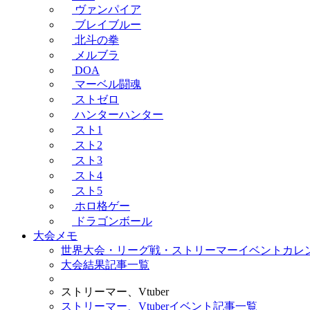
ヴァンパイア
ブレイブルー
北斗の拳
メルブラ
DOA
マーベル闘魂
ストゼロ
ハンターハンター
スト1
スト2
スト3
スト4
スト5
ホロ格ゲー
ドラゴンボール
大会メモ
世界大会・リーグ戦・ストリーマーイベントカレ
大会結果記事一覧
ストリーマー、Vtuber
ストリーマー、Vtuberイベント記事一覧