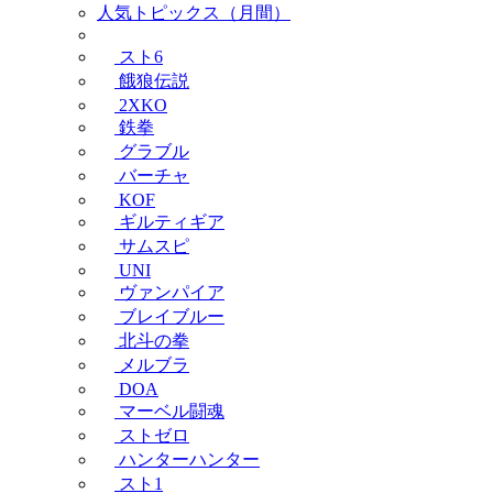
人気トピックス（月間）
スト6
餓狼伝説
2XKO
鉄拳
グラブル
バーチャ
KOF
ギルティギア
サムスピ
UNI
ヴァンパイア
ブレイブルー
北斗の拳
メルブラ
DOA
マーベル闘魂
ストゼロ
ハンターハンター
スト1