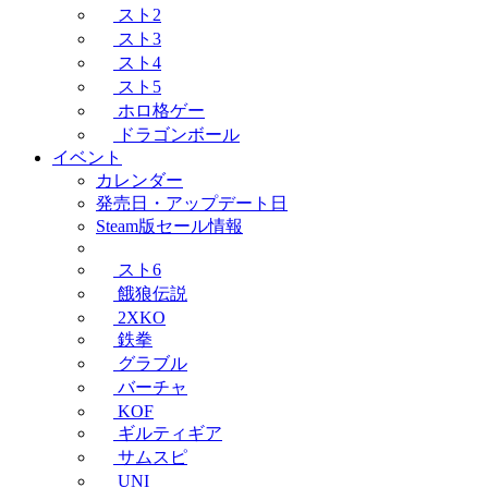
スト2
スト3
スト4
スト5
ホロ格ゲー
ドラゴンボール
イベント
カレンダー
発売日・アップデート日
Steam版セール情報
スト6
餓狼伝説
2XKO
鉄拳
グラブル
バーチャ
KOF
ギルティギア
サムスピ
UNI