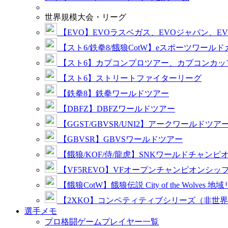
世界規模大会・リーグ
【EVO】EVOラスベガス、EVOジャパン、E
【スト6/鉄拳8/餓狼CotW】eスポーツワール
【スト6】カプコンプロツアー、カプコンカッ
【スト6】ストリートファイターリーグ
【鉄拳8】鉄拳ワールドツアー
【DBFZ】DBFZワールドツアー
【GGST/GBVSR/UNI2】アークワールドツア
【GBVSR】GBVSワールドツアー
【餓狼/KOF/侍/龍虎】SNKワールドチャンピ
【VF5REVO】VFオープンチャンピオンシッ
【餓狼CotW】餓狼伝説 City of the Wolves 地
【2XKO】コンペティティブシリーズ（非世
選手メモ
プロ格闘ゲームプレイヤー一覧