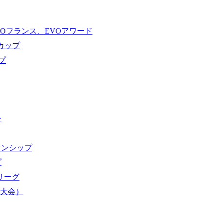
VOフランス、EVOアワード
ドカップ
プ
ー
オンシップ
プ
域リーグ
界大会）