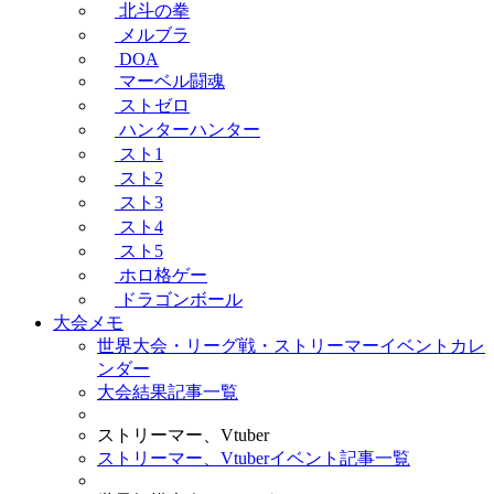
北斗の拳
メルブラ
DOA
マーベル闘魂
ストゼロ
ハンターハンター
スト1
スト2
スト3
スト4
スト5
ホロ格ゲー
ドラゴンボール
大会メモ
世界大会・リーグ戦・ストリーマーイベントカレ
ンダー
大会結果記事一覧
ストリーマー、Vtuber
ストリーマー、Vtuberイベント記事一覧