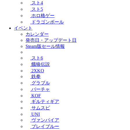
スト4
スト5
ホロ格ゲー
ドラゴンボール
イベント
カレンダー
発売日・アップデート日
Steam版セール情報
スト6
餓狼伝説
2XKO
鉄拳
グラブル
バーチャ
KOF
ギルティギア
サムスピ
UNI
ヴァンパイア
ブレイブルー