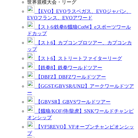
世界規模大会・リーグ
【EVO】EVOラスベガス、EVOジャパン、
EVOフランス、EVOアワード
【スト6/鉄拳8/餓狼CotW】eスポーツワール
ドカップ
【スト6】カプコンプロツアー、カプコンカ
ップ
【スト6】ストリートファイターリーグ
【鉄拳8】鉄拳ワールドツアー
【DBFZ】DBFZワールドツアー
【GGST/GBVSR/UNI2】アークワールドツア
ー
【GBVSR】GBVSワールドツアー
【餓狼/KOF/侍/龍虎】SNKワールドチャンピ
オンシップ
【VF5REVO】VFオープンチャンピオンシッ
プ