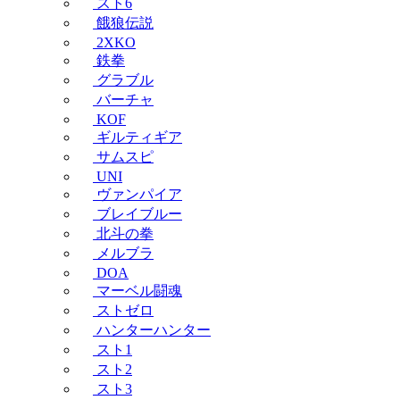
スト6
餓狼伝説
2XKO
鉄拳
グラブル
バーチャ
KOF
ギルティギア
サムスピ
UNI
ヴァンパイア
ブレイブルー
北斗の拳
メルブラ
DOA
マーベル闘魂
ストゼロ
ハンターハンター
スト1
スト2
スト3