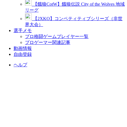
【餓狼CotW】餓狼伝説 City of the Wolves 地域
リーグ
【2XKO】コンペティティブシリーズ（非世
界大会）
選手メモ
プロ格闘ゲームプレイヤー一覧
プロゲーマー関連記事
動画情報
自由登録
ヘルプ