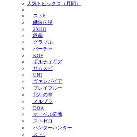
人気トピックス（月間）
スト6
餓狼伝説
2XKO
鉄拳
グラブル
バーチャ
KOF
ギルティギア
サムスピ
UNI
ヴァンパイア
ブレイブルー
北斗の拳
メルブラ
DOA
マーベル闘魂
ストゼロ
ハンターハンター
スト1