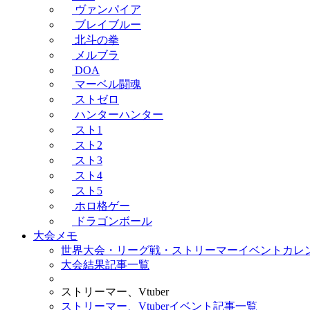
ヴァンパイア
ブレイブルー
北斗の拳
メルブラ
DOA
マーベル闘魂
ストゼロ
ハンターハンター
スト1
スト2
スト3
スト4
スト5
ホロ格ゲー
ドラゴンボール
大会メモ
世界大会・リーグ戦・ストリーマーイベントカレ
大会結果記事一覧
ストリーマー、Vtuber
ストリーマー、Vtuberイベント記事一覧