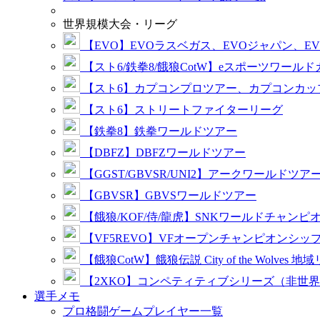
世界規模大会・リーグ
【EVO】EVOラスベガス、EVOジャパン、E
【スト6/鉄拳8/餓狼CotW】eスポーツワール
【スト6】カプコンプロツアー、カプコンカッ
【スト6】ストリートファイターリーグ
【鉄拳8】鉄拳ワールドツアー
【DBFZ】DBFZワールドツアー
【GGST/GBVSR/UNI2】アークワールドツア
【GBVSR】GBVSワールドツアー
【餓狼/KOF/侍/龍虎】SNKワールドチャンピ
【VF5REVO】VFオープンチャンピオンシッ
【餓狼CotW】餓狼伝説 City of the Wolves 地
【2XKO】コンペティティブシリーズ（非世
選手メモ
プロ格闘ゲームプレイヤー一覧