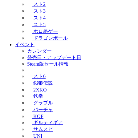
スト2
スト3
スト4
スト5
ホロ格ゲー
ドラゴンボール
イベント
カレンダー
発売日・アップデート日
Steam版セール情報
スト6
餓狼伝説
2XKO
鉄拳
グラブル
バーチャ
KOF
ギルティギア
サムスピ
UNI