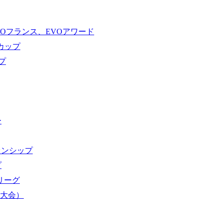
VOフランス、EVOアワード
ドカップ
プ
ー
オンシップ
プ
域リーグ
界大会）