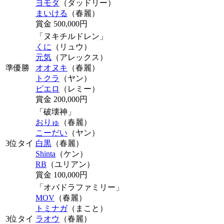
ヨモダ
（ダッドリー）
まいける
（春麗）
賞金 500,000円
「ヌキチルドレン」
くに
（リュウ）
元気
（アレックス）
準優勝
オオヌキ
（春麗）
トクラ
（ヤン）
ピエロ
（レミー）
賞金 200,000円
「破壊神」
おりゅ
（春麗）
こーだい
（ヤン）
3位タイ
白黒
（春麗）
Shinta
（ケン）
RB
（ユリアン）
賞金 100,000円
「オバドラファミリー」
MOV
（春麗）
トミナガ
（まこと）
3位タイ
ラオウ
（春麗）