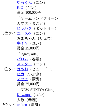
やっくん
（ユン）
K.O
（ヤン）
賞金 100,000円
「ゲームランドグリーン」
カマタ
（まこと）
ヒラハタ
（ダッドリー）
5位タイ
ユースケ
（ユン）
おまちゃん
（リュウ）
牛！？
（ユン）
賞金 25,000円
「legacy arts」
パロム
（春麗）
メスター
（ユン）
5位タイ
はやお
（ヒューゴー）
ヒガ
（いぶき）
マッチ
（豪鬼）
賞金 25,000円
「NEW SUKIYA Club」
Kowappa
（ユン）
大原
（春麗）
5位タイ
uraken
（豪鬼）