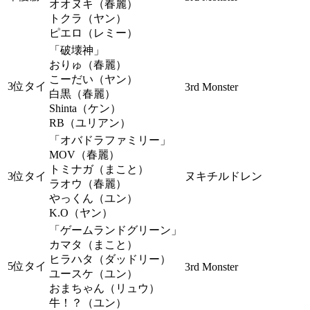
オオヌキ（春麗）
トクラ（ヤン）
ピエロ（レミー）
「破壊神」
おりゅ（春麗）
こーだい（ヤン）
3位タイ
3rd Monster
白黒（春麗）
Shinta（ケン）
RB（ユリアン）
「オバドラファミリー」
MOV（春麗）
トミナガ（まこと）
3位タイ
ヌキチルドレン
ラオウ（春麗）
やっくん（ユン）
K.O（ヤン）
「ゲームランドグリーン」
カマタ（まこと）
ヒラハタ（ダッドリー）
5位タイ
3rd Monster
ユースケ（ユン）
おまちゃん（リュウ）
牛！？（ユン）