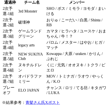
通過枠
チーム名
メンバー
2次予
SHO / ボス / ミモラ / ヨモダ / まい
3rd Monster
選-1組
ける
2次予
おりゅ / こーだい / 白黒 / Shinta /
破壊神
選-2組
RB
2次予
ゲームランド
カマタ / ヒラハタ / ユースケ / おま
選-3組
グリーン
ちゃん / 牛！？
2次予
パロム / メスター / はやお / ヒガ /
legacy arts
選-4組
マッチ
2次予
Kowappa / 大原 / uraken / かりん /
NEW SUKIYA
Club
選-5組
ぷれじ
2次予
ヌキチルドレ
くに / 元気 / オオヌキ / トクラ / ピ
選-6組
ン
エロ
2次予
オバドラファ
MOV / トミナガ / ラオウ / やっく
選-7組
ミリー
ん / K.O
プレー
チャンス / ロリ / てる坊 / キタガワ
ELO JAPAN
オフ
/ LUKA
※結果参考：
青髪さん氏Xポスト