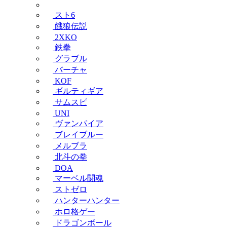
スト6
餓狼伝説
2XKO
鉄拳
グラブル
バーチャ
KOF
ギルティギア
サムスピ
UNI
ヴァンパイア
ブレイブルー
メルブラ
北斗の拳
DOA
マーベル闘魂
ストゼロ
ハンターハンター
ホロ格ゲー
ドラゴンボール