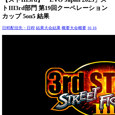
トIII3rd部門 第19回クーペレーション
カップ 5on5 結果
日程
配信先・日程
結果
大会結果
概要
大会概要
16
16