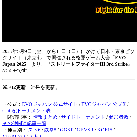
2025年5月9日（金）から11日（日）にかけて日本・東京ビッ
グサイト（東京都）で開催される格闘ゲーム大会「
EVO
Japan 2025
」より、『
ストリートファイターIII 3rd Strike
』
のメモです。
※5/12更新
：結果を更新。
・公式：
EVOジャパン 公式サイト
/
EVOジャパン 公式X
/
start.ggトーナメント表
・関連記事：
情報まとめ
/
サイドトーナメント
/
参加者数
/
その他関連記事一覧
・種目別：
スト6
/
鉄拳8
/
GGST
/
GBVSR
/
KOF15
/
VF5REVO
/
スト3