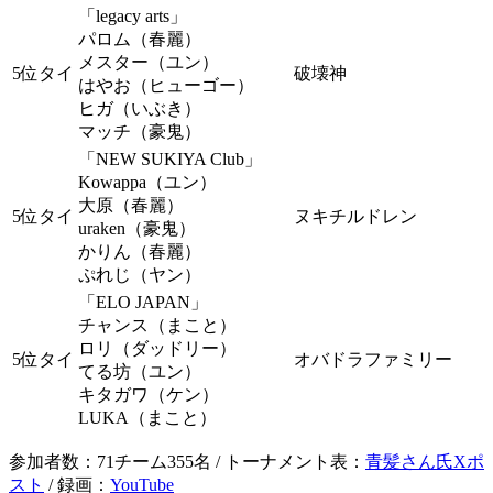
「legacy arts」
パロム（春麗）
メスター（ユン）
5位タイ
破壊神
はやお（ヒューゴー）
ヒガ（いぶき）
マッチ（豪鬼）
「NEW SUKIYA Club」
Kowappa（ユン）
大原（春麗）
5位タイ
ヌキチルドレン
uraken（豪鬼）
かりん（春麗）
ぷれじ（ヤン）
「ELO JAPAN」
チャンス（まこと）
ロリ（ダッドリー）
5位タイ
オバドラファミリー
てる坊（ユン）
キタガワ（ケン）
LUKA（まこと）
参加者数：71チーム355名 / トーナメント表：
青髪さん氏Xポ
スト
/ 録画：
YouTube