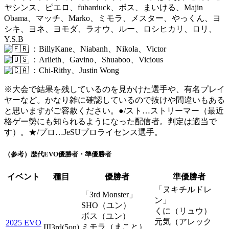
ヤシンス、ピエロ、fubarduck、ボス、まいける、Majin
Obama、マッチ、Marko、ミモラ、メスター、やっくん、ヨ
シキ、ヨネ、ヨモダ、ラオウ、ルー、ロシヒカリ、ロリ、
Y.S.B
：BillyKane、Niabanh、Nikola、Victor
：Arlieth、Gavino、Shuaboo、Vicious
：Chi-Rithy、Justin Wong
※大会で結果を残しているのを見かけた選手や、有名プレイ
ヤーなど。かなり雑に確認しているので抜けや間違いもある
と思いますがご容赦ください。
●/スト…ストリーマー（最近
格ゲー勢にも知られるようになった配信者。判定は適当で
す）。★/プロ…JeSUプロライセンス選手。
（参考）歴代EVO優勝者・準優勝者
イベント
種目
優勝者
準優勝者
「ヌキチルドレ
「3rd Monster」
ン」
SHO（ユン）
くに（リュウ）
ボス（ユン）
元気（アレック
2025 EVO
ミモラ（まこと）
III3rd(5on)