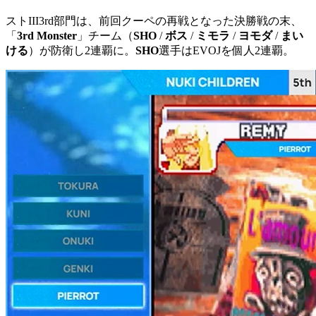
ストIII3rd部門は、前回クーペの再戦となった決勝戦の末、
「
3rd Monster
」チーム（
SHO
/
ボス
/
ミモラ
/
ヨモダ
/
まい
ける
）が防衛し2連覇に。
SHO
選手はEVOJを個人2連覇。