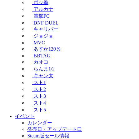
ポッ拳
アルカナ
電撃FC
DNF DUEL
キャリバー
ジョジョ
MVC
あすか120％
BBTAG
カオコ
らんま1/2
キャン太
スト1
スト2
スト3
スト4
スト5
イベント
カレンダー
発売日・アップデート日
Steam版セール情報