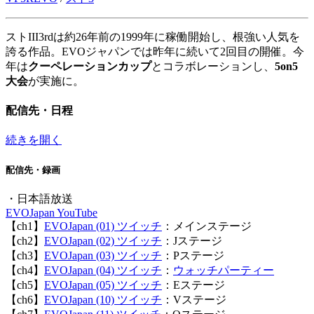
ストIII3rdは約26年前の1999年に稼働開始し、根強い人気を
誇る作品。EVOジャパンでは昨年に続いて2回目の開催。今
年は
クーペレーションカップ
とコラボレーションし、
5on5
大会
が実施に。
配信先・日程
続きを開く
配信先・録画
・日本語放送
EVOJapan YouTube
【ch1】
EVOJapan (01) ツイッチ
：メインステージ
【ch2】
EVOJapan (02) ツイッチ
：Jステージ
【ch3】
EVOJapan (03) ツイッチ
：Pステージ
【ch4】
EVOJapan (04) ツイッチ
：
ウォッチパーティー
【ch5】
EVOJapan (05) ツイッチ
：Eステージ
【ch6】
EVOJapan (10) ツイッチ
：Vステージ