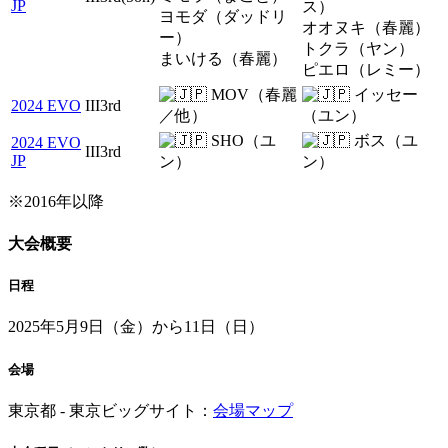
JP
ス）
ヨモダ（ダッドリ
オオヌキ（春麗）
ー）
トクラ（ヤン）
まいける（春麗）
ピエロ（レミー）
MOV（春麗
イッセー
2024 EVO
III3rd
／他）
（ユン）
SHO（ユ
ボス（ユ
2024 EVO
III3rd
JP
ン）
ン）
※2016年以降
大会概要
日程
2025年5月9日（金）から11日（日）
会場
東京都 - 東京ビッグサイト：
会場マップ