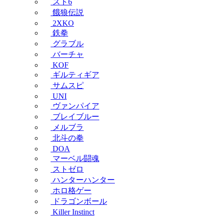
スト6
餓狼伝説
2XKO
鉄拳
グラブル
バーチャ
KOF
ギルティギア
サムスピ
UNI
ヴァンパイア
ブレイブルー
メルブラ
北斗の拳
DOA
マーベル闘魂
ストゼロ
ハンターハンター
ホロ格ゲー
ドラゴンボール
Killer Instinct