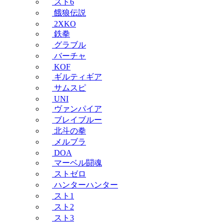
スト6
餓狼伝説
2XKO
鉄拳
グラブル
バーチャ
KOF
ギルティギア
サムスピ
UNI
ヴァンパイア
ブレイブルー
北斗の拳
メルブラ
DOA
マーベル闘魂
ストゼロ
ハンターハンター
スト1
スト2
スト3