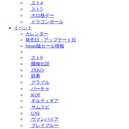
スト4
スト5
ホロ格ゲー
ドラゴンボール
イベント
カレンダー
発売日・アップデート日
Steam版セール情報
スト6
餓狼伝説
2XKO
鉄拳
グラブル
バーチャ
KOF
ギルティギア
サムスピ
UNI
ヴァンパイア
ブレイブルー