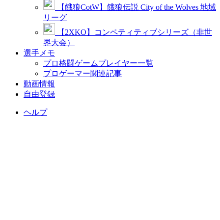
【餓狼CotW】餓狼伝説 City of the Wolves 地域
リーグ
【2XKO】コンペティティブシリーズ（非世
界大会）
選手メモ
プロ格闘ゲームプレイヤー一覧
プロゲーマー関連記事
動画情報
自由登録
ヘルプ