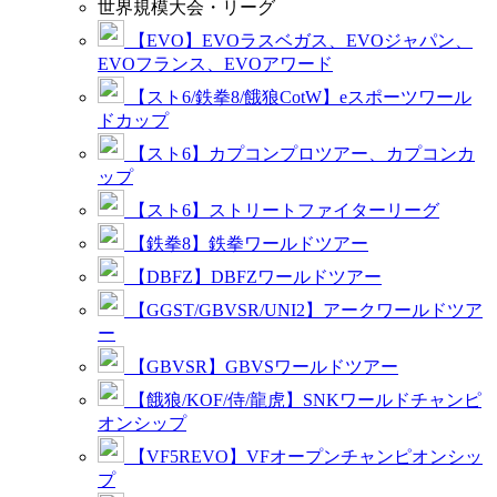
世界規模大会・リーグ
【EVO】EVOラスベガス、EVOジャパン、
EVOフランス、EVOアワード
【スト6/鉄拳8/餓狼CotW】eスポーツワール
ドカップ
【スト6】カプコンプロツアー、カプコンカ
ップ
【スト6】ストリートファイターリーグ
【鉄拳8】鉄拳ワールドツアー
【DBFZ】DBFZワールドツアー
【GGST/GBVSR/UNI2】アークワールドツア
ー
【GBVSR】GBVSワールドツアー
【餓狼/KOF/侍/龍虎】SNKワールドチャンピ
オンシップ
【VF5REVO】VFオープンチャンピオンシッ
プ