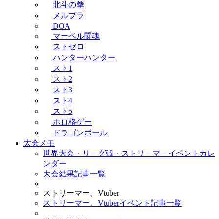
北斗の拳
メルブラ
DOA
マーベル闘魂
ストゼロ
ハンターハンター
スト1
スト2
スト3
スト4
スト5
ホロ格ゲー
ドラゴンボール
大会メモ
世界大会・リーグ戦・ストリーマーイベントカレ
ンダー
大会結果記事一覧
ストリーマー、Vtuber
ストリーマー、Vtuberイベント記事一覧