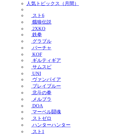
人気トピックス（月間）
スト6
餓狼伝説
2XKO
鉄拳
グラブル
バーチャ
KOF
ギルティギア
サムスピ
UNI
ヴァンパイア
ブレイブルー
北斗の拳
メルブラ
DOA
マーベル闘魂
ストゼロ
ハンターハンター
スト1