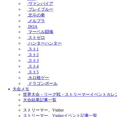
ヴァンパイア
ブレイブルー
北斗の拳
メルブラ
DOA
マーベル闘魂
ストゼロ
ハンターハンター
スト1
スト2
スト3
スト4
スト5
ホロ格ゲー
ドラゴンボール
大会メモ
世界大会・リーグ戦・ストリーマーイベントカレ
大会結果記事一覧
ストリーマー、Vtuber
ストリーマー、Vtuberイベント記事一覧