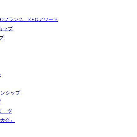
VOフランス、EVOアワード
ドカップ
プ
ー
オンシップ
プ
域リーグ
界大会）