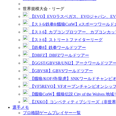
世界規模大会・リーグ
【EVO】EVOラスベガス、EVOジャパン、E
【スト6/鉄拳8/餓狼CotW】eスポーツワール
【スト6】カプコンプロツアー、カプコンカッ
【スト6】ストリートファイターリーグ
【鉄拳8】鉄拳ワールドツアー
【DBFZ】DBFZワールドツアー
【GGST/GBVSR/UNI2】アークワールドツア
【GBVSR】GBVSワールドツアー
【餓狼/KOF/侍/龍虎】SNKワールドチャンピ
【VF5REVO】VFオープンチャンピオンシッ
【餓狼CotW】餓狼伝説 City of the Wolves 地
【2XKO】コンペティティブシリーズ（非世
選手メモ
プロ格闘ゲームプレイヤー一覧