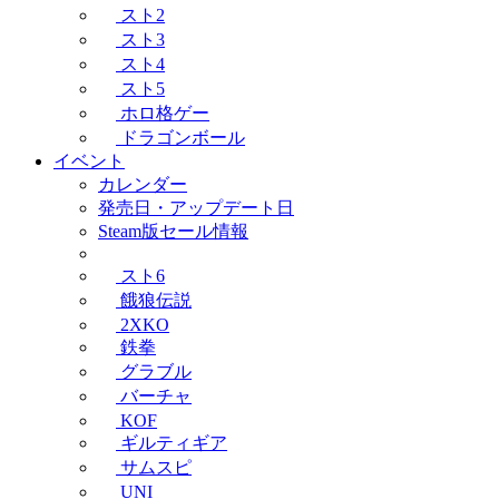
スト2
スト3
スト4
スト5
ホロ格ゲー
ドラゴンボール
イベント
カレンダー
発売日・アップデート日
Steam版セール情報
スト6
餓狼伝説
2XKO
鉄拳
グラブル
バーチャ
KOF
ギルティギア
サムスピ
UNI