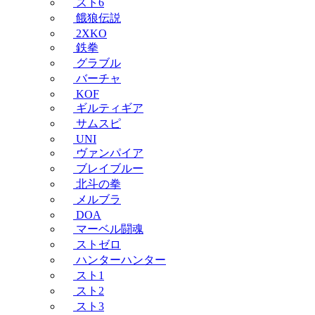
スト6
餓狼伝説
2XKO
鉄拳
グラブル
バーチャ
KOF
ギルティギア
サムスピ
UNI
ヴァンパイア
ブレイブルー
北斗の拳
メルブラ
DOA
マーベル闘魂
ストゼロ
ハンターハンター
スト1
スト2
スト3