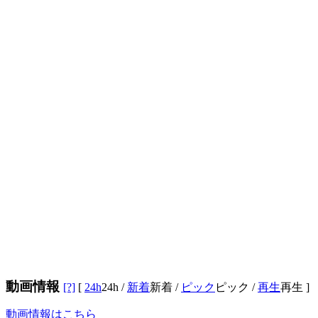
動画情報
[?]
[
24h
24h
/
新着
新着
/
ピック
ピック
/
再生
再生
]
動画情報はこちら