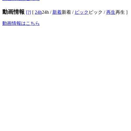
動画情報
[?]
[
24h
24h
/
新着
新着
/
ピック
ピック
/
再生
再生
]
動画情報はこちら