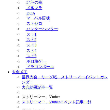
北斗の拳
メルブラ
DOA
マーベル闘魂
ストゼロ
ハンターハンター
スト1
スト2
スト3
スト4
スト5
ホロ格ゲー
ドラゴンボール
大会メモ
世界大会・リーグ戦・ストリーマーイベントカレ
ンダー
大会結果記事一覧
ストリーマー、Vtuber
ストリーマー、Vtuberイベント記事一覧