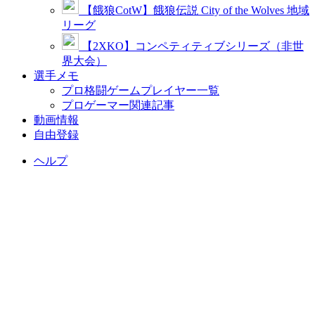
【餓狼CotW】餓狼伝説 City of the Wolves 地域
リーグ
【2XKO】コンペティティブシリーズ（非世
界大会）
選手メモ
プロ格闘ゲームプレイヤー一覧
プロゲーマー関連記事
動画情報
自由登録
ヘルプ