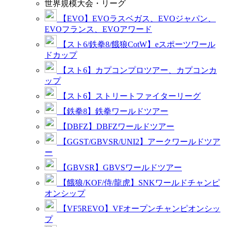
世界規模大会・リーグ
【EVO】EVOラスベガス、EVOジャパン、
EVOフランス、EVOアワード
【スト6/鉄拳8/餓狼CotW】eスポーツワール
ドカップ
【スト6】カプコンプロツアー、カプコンカ
ップ
【スト6】ストリートファイターリーグ
【鉄拳8】鉄拳ワールドツアー
【DBFZ】DBFZワールドツアー
【GGST/GBVSR/UNI2】アークワールドツア
ー
【GBVSR】GBVSワールドツアー
【餓狼/KOF/侍/龍虎】SNKワールドチャンピ
オンシップ
【VF5REVO】VFオープンチャンピオンシッ
プ