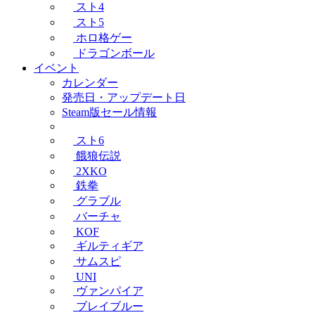
スト4
スト5
ホロ格ゲー
ドラゴンボール
イベント
カレンダー
発売日・アップデート日
Steam版セール情報
スト6
餓狼伝説
2XKO
鉄拳
グラブル
バーチャ
KOF
ギルティギア
サムスピ
UNI
ヴァンパイア
ブレイブルー