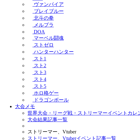
ヴァンパイア
ブレイブルー
北斗の拳
メルブラ
DOA
マーベル闘魂
ストゼロ
ハンターハンター
スト1
スト2
スト3
スト4
スト5
ホロ格ゲー
ドラゴンボール
大会メモ
世界大会・リーグ戦・ストリーマーイベントカレ
大会結果記事一覧
ストリーマー、Vtuber
ストリーマー、Vtuberイベント記事一覧