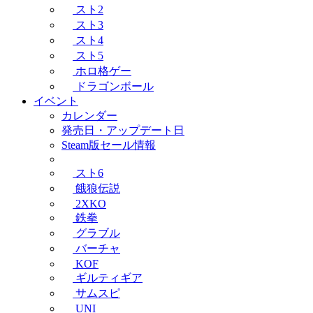
スト2
スト3
スト4
スト5
ホロ格ゲー
ドラゴンボール
イベント
カレンダー
発売日・アップデート日
Steam版セール情報
スト6
餓狼伝説
2XKO
鉄拳
グラブル
バーチャ
KOF
ギルティギア
サムスピ
UNI