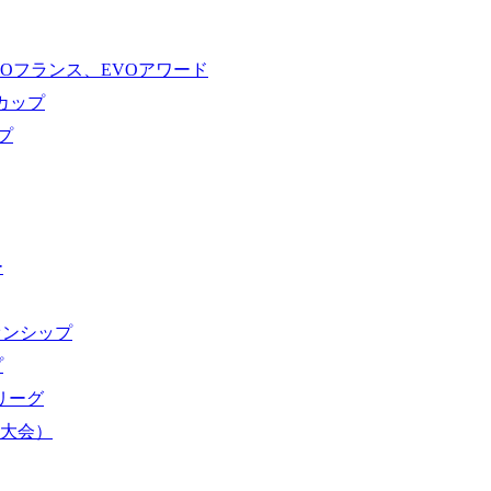
VOフランス、EVOアワード
ドカップ
プ
ー
オンシップ
プ
域リーグ
界大会）