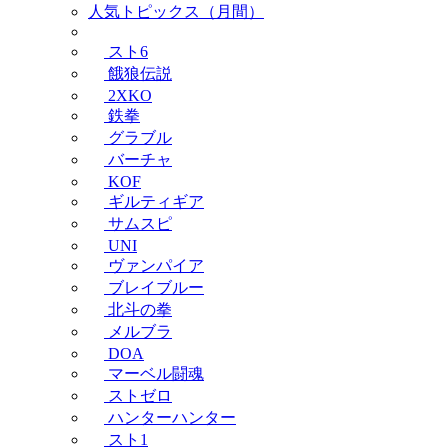
人気トピックス（月間）
スト6
餓狼伝説
2XKO
鉄拳
グラブル
バーチャ
KOF
ギルティギア
サムスピ
UNI
ヴァンパイア
ブレイブルー
北斗の拳
メルブラ
DOA
マーベル闘魂
ストゼロ
ハンターハンター
スト1