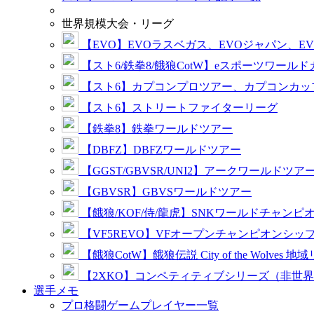
世界規模大会・リーグ
【EVO】EVOラスベガス、EVOジャパン、E
【スト6/鉄拳8/餓狼CotW】eスポーツワール
【スト6】カプコンプロツアー、カプコンカッ
【スト6】ストリートファイターリーグ
【鉄拳8】鉄拳ワールドツアー
【DBFZ】DBFZワールドツアー
【GGST/GBVSR/UNI2】アークワールドツア
【GBVSR】GBVSワールドツアー
【餓狼/KOF/侍/龍虎】SNKワールドチャンピ
【VF5REVO】VFオープンチャンピオンシッ
【餓狼CotW】餓狼伝説 City of the Wolves 地
【2XKO】コンペティティブシリーズ（非世
選手メモ
プロ格闘ゲームプレイヤー一覧