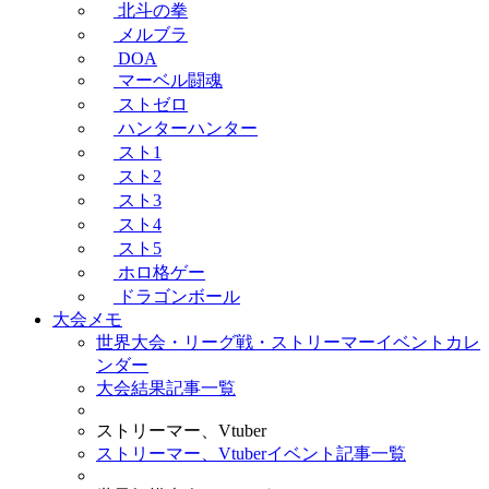
北斗の拳
メルブラ
DOA
マーベル闘魂
ストゼロ
ハンターハンター
スト1
スト2
スト3
スト4
スト5
ホロ格ゲー
ドラゴンボール
大会メモ
世界大会・リーグ戦・ストリーマーイベントカレ
ンダー
大会結果記事一覧
ストリーマー、Vtuber
ストリーマー、Vtuberイベント記事一覧