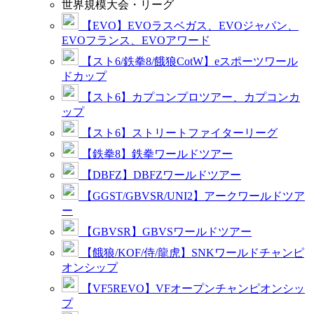
世界規模大会・リーグ
【EVO】EVOラスベガス、EVOジャパン、
EVOフランス、EVOアワード
【スト6/鉄拳8/餓狼CotW】eスポーツワール
ドカップ
【スト6】カプコンプロツアー、カプコンカ
ップ
【スト6】ストリートファイターリーグ
【鉄拳8】鉄拳ワールドツアー
【DBFZ】DBFZワールドツアー
【GGST/GBVSR/UNI2】アークワールドツア
ー
【GBVSR】GBVSワールドツアー
【餓狼/KOF/侍/龍虎】SNKワールドチャンピ
オンシップ
【VF5REVO】VFオープンチャンピオンシッ
プ