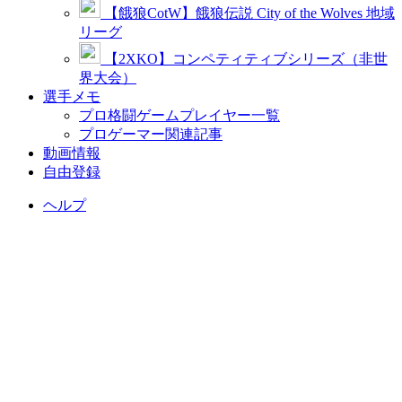
【餓狼CotW】餓狼伝説 City of the Wolves 地域
リーグ
【2XKO】コンペティティブシリーズ（非世
界大会）
選手メモ
プロ格闘ゲームプレイヤー一覧
プロゲーマー関連記事
動画情報
自由登録
ヘルプ