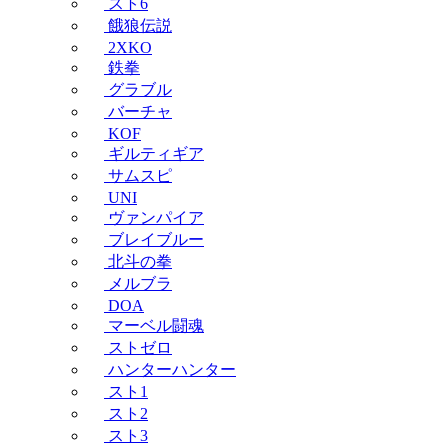
スト6
餓狼伝説
2XKO
鉄拳
グラブル
バーチャ
KOF
ギルティギア
サムスピ
UNI
ヴァンパイア
ブレイブルー
北斗の拳
メルブラ
DOA
マーベル闘魂
ストゼロ
ハンターハンター
スト1
スト2
スト3