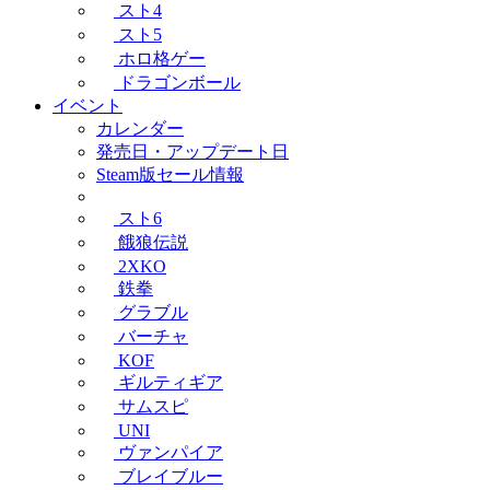
スト4
スト5
ホロ格ゲー
ドラゴンボール
イベント
カレンダー
発売日・アップデート日
Steam版セール情報
スト6
餓狼伝説
2XKO
鉄拳
グラブル
バーチャ
KOF
ギルティギア
サムスピ
UNI
ヴァンパイア
ブレイブルー