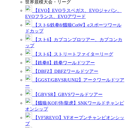
世界規模大会・リーグ
【EVO】EVOラスベガス、EVOジャパン、
EVOフランス、EVOアワード
【スト6/鉄拳8/餓狼CotW】eスポーツワール
ドカップ
【スト6】カプコンプロツアー、カプコンカ
ップ
【スト6】ストリートファイターリーグ
【鉄拳8】鉄拳ワールドツアー
【DBFZ】DBFZワールドツアー
【GGST/GBVSR/UNI2】アークワールドツア
ー
【GBVSR】GBVSワールドツアー
【餓狼/KOF/侍/龍虎】SNKワールドチャンピ
オンシップ
【VF5REVO】VFオープンチャンピオンシッ
プ