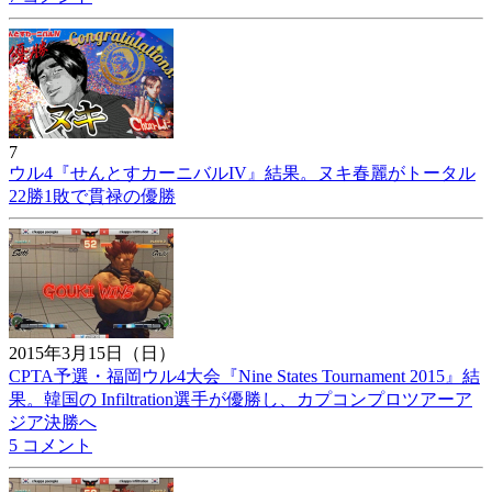
7
ウル4『せんとすカーニバルIV』結果。ヌキ春麗がトータル
22勝1敗で貫禄の優勝
2015年3月15日（日）
CPTA予選・福岡ウル4大会『Nine States Tournament 2015』結
果。韓国の Infiltration選手が優勝し、カプコンプロツアーア
ジア決勝へ
5 コメント