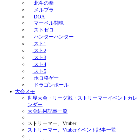
北斗の拳
メルブラ
DOA
マーベル闘魂
ストゼロ
ハンターハンター
スト1
スト2
スト3
スト4
スト5
ホロ格ゲー
ドラゴンボール
大会メモ
世界大会・リーグ戦・ストリーマーイベントカレ
ンダー
大会結果記事一覧
ストリーマー、Vtuber
ストリーマー、Vtuberイベント記事一覧