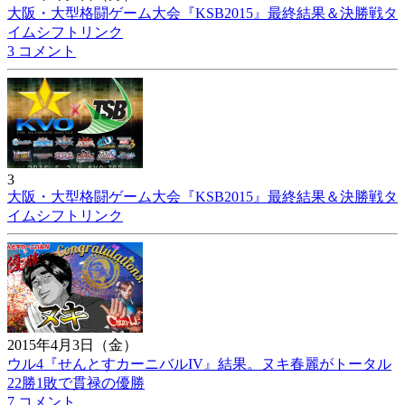
大阪・大型格闘ゲーム大会『KSB2015』最終結果＆決勝戦タ
イムシフトリンク
3 コメント
3
大阪・大型格闘ゲーム大会『KSB2015』最終結果＆決勝戦タ
イムシフトリンク
2015年4月3日（金）
ウル4『せんとすカーニバルIV』結果。ヌキ春麗がトータル
22勝1敗で貫禄の優勝
7 コメント