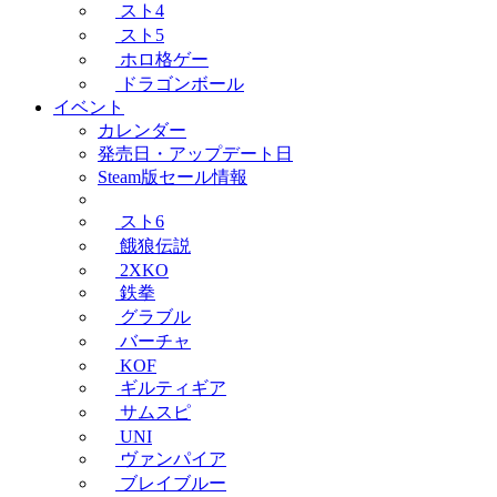
スト4
スト5
ホロ格ゲー
ドラゴンボール
イベント
カレンダー
発売日・アップデート日
Steam版セール情報
スト6
餓狼伝説
2XKO
鉄拳
グラブル
バーチャ
KOF
ギルティギア
サムスピ
UNI
ヴァンパイア
ブレイブルー