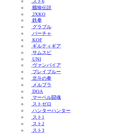
スト6
餓狼伝説
2XKO
鉄拳
グラブル
バーチャ
KOF
ギルティギア
サムスピ
UNI
ヴァンパイア
ブレイブルー
北斗の拳
メルブラ
DOA
マーベル闘魂
ストゼロ
ハンターハンター
スト1
スト2
スト3