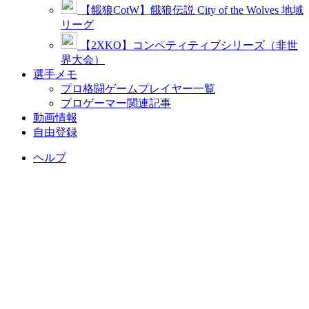
【餓狼CotW】餓狼伝説 City of the Wolves 地域
リーグ
【2XKO】コンペティティブシリーズ（非世
界大会）
選手メモ
プロ格闘ゲームプレイヤー一覧
プロゲーマー関連記事
動画情報
自由登録
ヘルプ