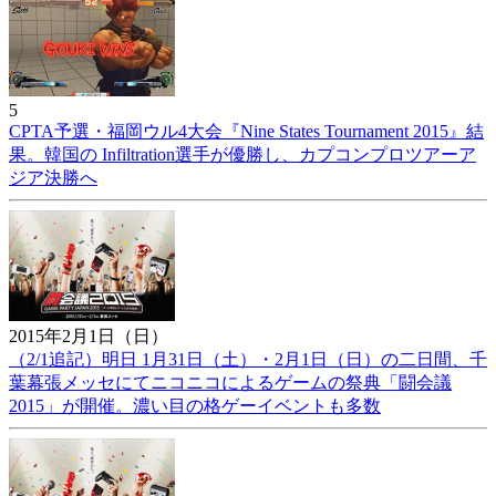
5
CPTA予選・福岡ウル4大会『Nine States Tournament 2015』結
果。韓国の Infiltration選手が優勝し、カプコンプロツアーア
ジア決勝へ
2015年2月1日（日）
（2/1追記）明日 1月31日（土）・2月1日（日）の二日間、千
葉幕張メッセにてニコニコによるゲームの祭典「闘会議
2015」が開催。濃い目の格ゲーイベントも多数