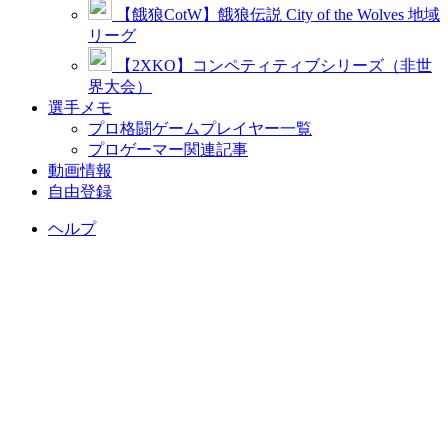
【餓狼CotW】餓狼伝説 City of the Wolves 地域
リーグ
【2XKO】コンペティティブシリーズ（非世
界大会）
選手メモ
プロ格闘ゲームプレイヤー一覧
プロゲーマー関連記事
動画情報
自由登録
ヘルプ