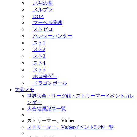
北斗の拳
メルブラ
DOA
マーベル闘魂
ストゼロ
ハンターハンター
スト1
スト2
スト3
スト4
スト5
ホロ格ゲー
ドラゴンボール
大会メモ
世界大会・リーグ戦・ストリーマーイベントカレ
ンダー
大会結果記事一覧
ストリーマー、Vtuber
ストリーマー、Vtuberイベント記事一覧