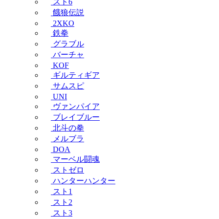
スト6
餓狼伝説
2XKO
鉄拳
グラブル
バーチャ
KOF
ギルティギア
サムスピ
UNI
ヴァンパイア
ブレイブルー
北斗の拳
メルブラ
DOA
マーベル闘魂
ストゼロ
ハンターハンター
スト1
スト2
スト3