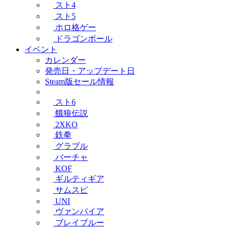
スト4
スト5
ホロ格ゲー
ドラゴンボール
イベント
カレンダー
発売日・アップデート日
Steam版セール情報
スト6
餓狼伝説
2XKO
鉄拳
グラブル
バーチャ
KOF
ギルティギア
サムスピ
UNI
ヴァンパイア
ブレイブルー