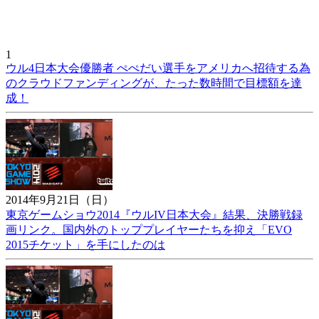
1
ウル4日本大会優勝者 ぺぺだい選手をアメリカへ招待する為
のクラウドファンディングが、たった数時間で目標額を達
成！
2014年9月21日（日）
東京ゲームショウ2014『ウルIV日本大会』結果、決勝戦録
画リンク。国内外のトッププレイヤーたちを抑え「EVO
2015チケット」を手にしたのは