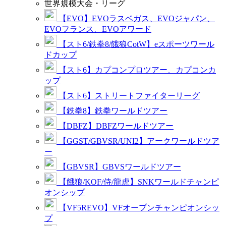
世界規模大会・リーグ
【EVO】EVOラスベガス、EVOジャパン、
EVOフランス、EVOアワード
【スト6/鉄拳8/餓狼CotW】eスポーツワール
ドカップ
【スト6】カプコンプロツアー、カプコンカ
ップ
【スト6】ストリートファイターリーグ
【鉄拳8】鉄拳ワールドツアー
【DBFZ】DBFZワールドツアー
【GGST/GBVSR/UNI2】アークワールドツア
ー
【GBVSR】GBVSワールドツアー
【餓狼/KOF/侍/龍虎】SNKワールドチャンピ
オンシップ
【VF5REVO】VFオープンチャンピオンシッ
プ