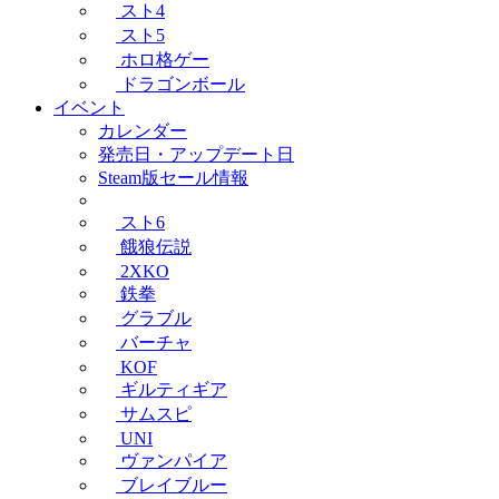
スト4
スト5
ホロ格ゲー
ドラゴンボール
イベント
カレンダー
発売日・アップデート日
Steam版セール情報
スト6
餓狼伝説
2XKO
鉄拳
グラブル
バーチャ
KOF
ギルティギア
サムスピ
UNI
ヴァンパイア
ブレイブルー