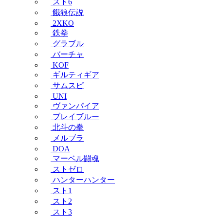
スト6
餓狼伝説
2XKO
鉄拳
グラブル
バーチャ
KOF
ギルティギア
サムスピ
UNI
ヴァンパイア
ブレイブルー
北斗の拳
メルブラ
DOA
マーベル闘魂
ストゼロ
ハンターハンター
スト1
スト2
スト3