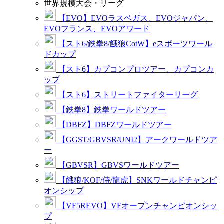
世界規模大会・リーグ
【EVO】EVOラスベガス、EVOジャパン、
EVOフランス、EVOアワード
【スト6/鉄拳8/餓狼CotW】eスポーツワール
ドカップ
【スト6】カプコンプロツアー、カプコンカ
ップ
【スト6】ストリートファイターリーグ
【鉄拳8】鉄拳ワールドツアー
【DBFZ】DBFZワールドツアー
【GGST/GBVSR/UNI2】アークワールドツア
ー
【GBVSR】GBVSワールドツアー
【餓狼/KOF/侍/龍虎】SNKワールドチャンピ
オンシップ
【VF5REVO】VFオープンチャンピオンシッ
プ