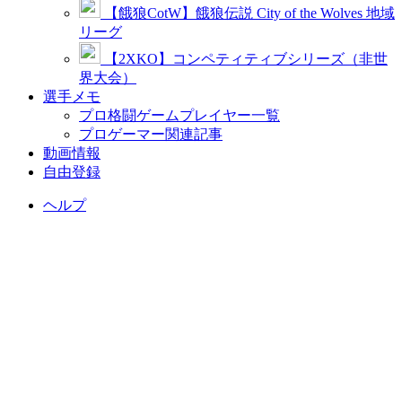
【餓狼CotW】餓狼伝説 City of the Wolves 地域
リーグ
【2XKO】コンペティティブシリーズ（非世
界大会）
選手メモ
プロ格闘ゲームプレイヤー一覧
プロゲーマー関連記事
動画情報
自由登録
ヘルプ