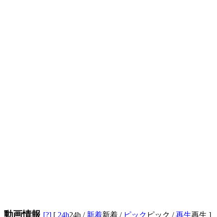
動画情報
[?]
[
24h
24h
/
新着
新着
/
ピック
ピック
/
再生
再生
]