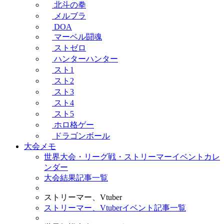
北斗の拳
メルブラ
DOA
マーベル闘魂
ストゼロ
ハンターハンター
スト1
スト2
スト3
スト4
スト5
ホロ格ゲー
ドラゴンボール
大会メモ
世界大会・リーグ戦・ストリーマーイベントカレ
ンダー
大会結果記事一覧
ストリーマー、Vtuber
ストリーマー、Vtuberイベント記事一覧