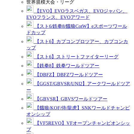
世界規模大会・リーグ
【EVO】EVOラスベガス、EVOジャパン、
EVOフランス、EVOアワード
【スト6/鉄拳8/餓狼CotW】eスポーツワール
ドカップ
【スト6】カプコンプロツアー、カプコンカ
ップ
【スト6】ストリートファイターリーグ
【鉄拳8】鉄拳ワールドツアー
【DBFZ】DBFZワールドツアー
【GGST/GBVSR/UNI2】アークワールドツア
ー
【GBVSR】GBVSワールドツアー
【餓狼/KOF/侍/龍虎】SNKワールドチャンピ
オンシップ
【VF5REVO】VFオープンチャンピオンシッ
プ