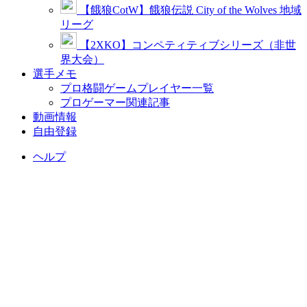
【餓狼CotW】餓狼伝説 City of the Wolves 地域
リーグ
【2XKO】コンペティティブシリーズ（非世
界大会）
選手メモ
プロ格闘ゲームプレイヤー一覧
プロゲーマー関連記事
動画情報
自由登録
ヘルプ