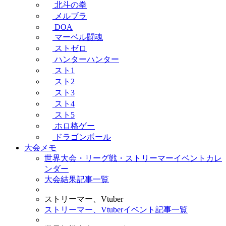
北斗の拳
メルブラ
DOA
マーベル闘魂
ストゼロ
ハンターハンター
スト1
スト2
スト3
スト4
スト5
ホロ格ゲー
ドラゴンボール
大会メモ
世界大会・リーグ戦・ストリーマーイベントカレ
ンダー
大会結果記事一覧
ストリーマー、Vtuber
ストリーマー、Vtuberイベント記事一覧