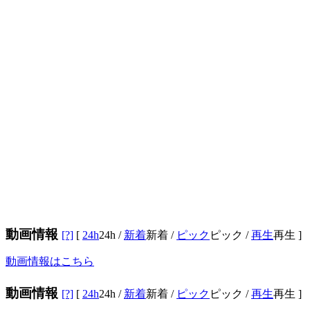
動画情報
[?]
[
24h
24h
/
新着
新着
/
ピック
ピック
/
再生
再生
]
動画情報はこちら
動画情報
[?]
[
24h
24h
/
新着
新着
/
ピック
ピック
/
再生
再生
]