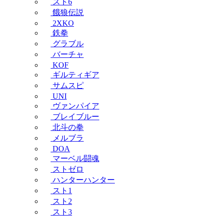
スト6
餓狼伝説
2XKO
鉄拳
グラブル
バーチャ
KOF
ギルティギア
サムスピ
UNI
ヴァンパイア
ブレイブルー
北斗の拳
メルブラ
DOA
マーベル闘魂
ストゼロ
ハンターハンター
スト1
スト2
スト3