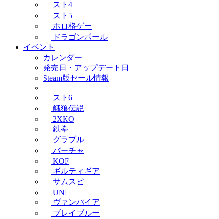
スト4
スト5
ホロ格ゲー
ドラゴンボール
イベント
カレンダー
発売日・アップデート日
Steam版セール情報
スト6
餓狼伝説
2XKO
鉄拳
グラブル
バーチャ
KOF
ギルティギア
サムスピ
UNI
ヴァンパイア
ブレイブルー