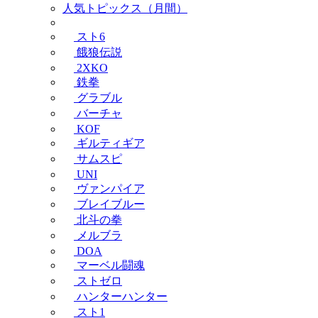
人気トピックス（月間）
スト6
餓狼伝説
2XKO
鉄拳
グラブル
バーチャ
KOF
ギルティギア
サムスピ
UNI
ヴァンパイア
ブレイブルー
北斗の拳
メルブラ
DOA
マーベル闘魂
ストゼロ
ハンターハンター
スト1