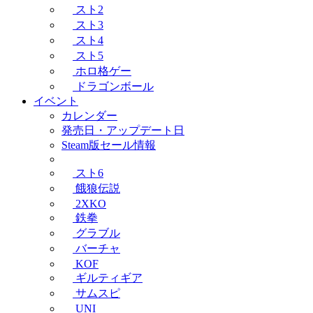
スト2
スト3
スト4
スト5
ホロ格ゲー
ドラゴンボール
イベント
カレンダー
発売日・アップデート日
Steam版セール情報
スト6
餓狼伝説
2XKO
鉄拳
グラブル
バーチャ
KOF
ギルティギア
サムスピ
UNI