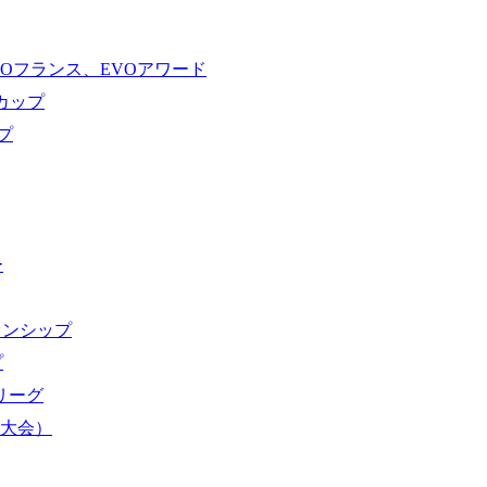
VOフランス、EVOアワード
ドカップ
プ
ー
オンシップ
プ
域リーグ
界大会）