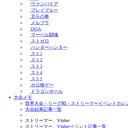
ヴァンパイア
ブレイブルー
北斗の拳
メルブラ
DOA
マーベル闘魂
ストゼロ
ハンターハンター
スト1
スト2
スト3
スト4
スト5
ホロ格ゲー
ドラゴンボール
大会メモ
世界大会・リーグ戦・ストリーマーイベントカレ
大会結果記事一覧
ストリーマー、Vtuber
ストリーマー、Vtuberイベント記事一覧