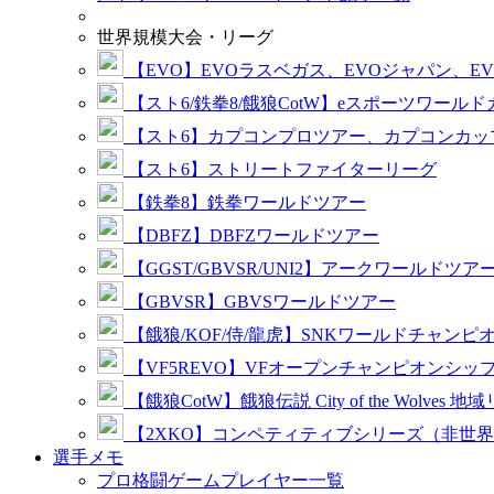
世界規模大会・リーグ
【EVO】EVOラスベガス、EVOジャパン、E
【スト6/鉄拳8/餓狼CotW】eスポーツワール
【スト6】カプコンプロツアー、カプコンカッ
【スト6】ストリートファイターリーグ
【鉄拳8】鉄拳ワールドツアー
【DBFZ】DBFZワールドツアー
【GGST/GBVSR/UNI2】アークワールドツア
【GBVSR】GBVSワールドツアー
【餓狼/KOF/侍/龍虎】SNKワールドチャンピ
【VF5REVO】VFオープンチャンピオンシッ
【餓狼CotW】餓狼伝説 City of the Wolves 地
【2XKO】コンペティティブシリーズ（非世
選手メモ
プロ格闘ゲームプレイヤー一覧